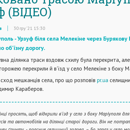
ф (ВІДЕО)
в
30
гру
'21
15:30
уполь - Урзуф біля села Мелекіне через Бурякову
о об'їзну дорогу.
вна ділянка траси вздовж схилу була перекрита, але
орожею перекрили й в'їзд у село Мелекіне з боку М
я сход мешканців села, про що розповів
pr.ua
селищни
имир Караберов.
нці просять, щоб відкрили в'їзд у село з боку Маріуполя для
сів та автомобілів на ділянці старої дороги. Він не потрап
суву ґрунту, - пояснив селищний голова. – Бо зараз у село м