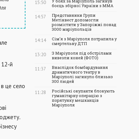
У боях за Маріуполь загинув
15:50
боєць збірної України з ММА
для
Представники Групи
14:57
Метінвест допомогли
розмістити у Запоріжжі понад
3000 маріупольців
Сім'я з Маріуполя потрапила у
14:14
але
смертельну ДТП
З Маріуполя під обстрілами
13:20
вивезли коней (ФОТО)
 12-й
Внаслідок бомбардування
11:37
драматичного театру в
Маріуполі загинуло близько
300 людей
 в це село
Російські окупанти блокують
11:28
гуманітарну операцію з
порятунку мешканців
Маріуполя
ові
бюджету.
бізнесу