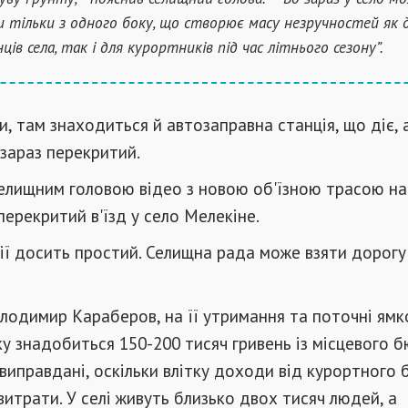
и тільки з одного боку, що створює масу незручностей як 
ів села, так і для курортників під час літнього сезону”.
и, там знаходиться й автозаправна станція, що діє, 
 зараз перекритий.
елищним головою відео з новою об'їзною трасою на
перекритий в'їзд у село Мелекіне.
ції досить простий. Селищна рада може взяти дорогу
лодимир Караберов, на її утримання та поточні ямк
 знадобиться 150-200 тисяч гривень із місцевого 
 виправдані, оскільки влітку доходи від курортного 
итрати. У селі живуть близько двох тисяч людей, а