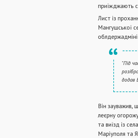
приїжджають с
Лист із прохан
Мангушської се
облдержадмініс
"Під ч
розібр
додав 
Він зауважив, 
леєрну огорожу 
та виїзд із се
Маріуполя та Я