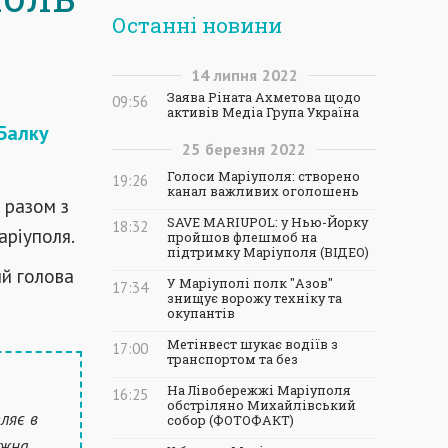
Останні новини
14
липня
2022
Заява Ріната Ахметова щодо
09:56
активів Медіа Група Україна
 Балку
25
березня
2022
Голоси Маріуполя: створено
19:26
канал важливих оголошень
 разом з
SAVE MARIUPOL: у Нью-Йорку
18:32
аріуполя.
пройшов флешмоб на
підтримку Маріуполя (ВІДЕО)
й голова
У Маріуполі полк "Азов"
17:34
знищує ворожу техніку та
окупантів
Метінвест шукає водіїв з
17:00
транспортом та без
На Лівобережжі Маріуполя
16:25
обстріляно Михайлівський
ляє в
собор (ФОТОФАКТ)
ожна