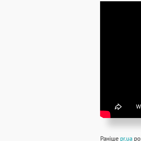
Раніше
pr.ua
ро