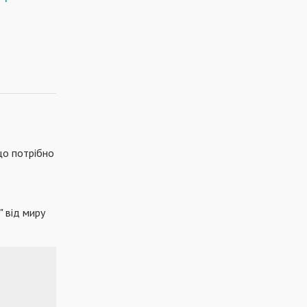
що потрібно
" від миру