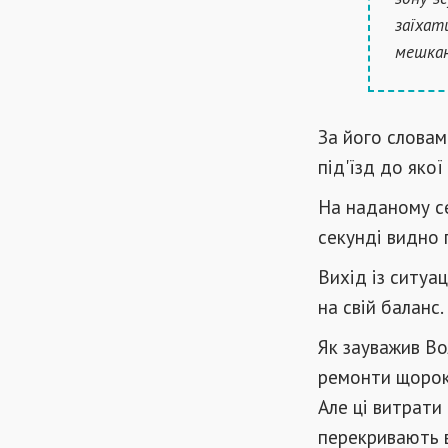
заїхат
мешканц
За його словам
під'їзд до якої
На наданому с
секунді видно 
Вихід із ситуа
на свій баланс.
Як зауважив Во
ремонти щороку
Але ці витрати
перекривають в