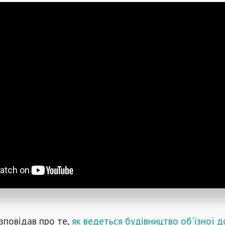
зповідав про те,
як ведеться будівництво об'їзної д