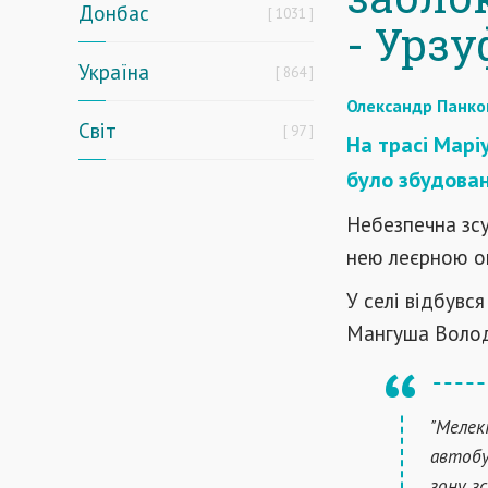
Донбас
1031
- Урзу
Україна
864
Олександр Панко
Світ
97
На трасі Марі
було збудован
Небезпечна зсу
нею леєрною ог
У селі відбувс
Мангуша Волод
"Мелекі
автобу
зону з