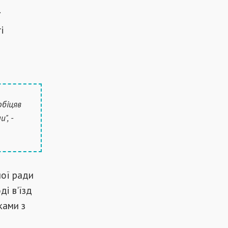
.
і
обіцяв
", -
ної ради
ді в'їзд
ками з