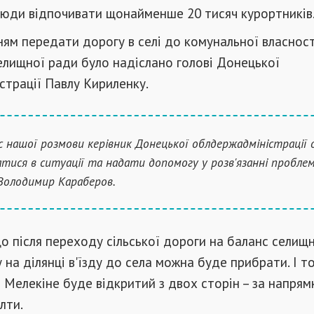
юди відпочивати щонайменше 20 тисяч курортників
ням передати дорогу в селі до комунальної власност
лищної ради було надіслано голові Донецької
трації Павлу Кириленку.
ас нашої розмови керівник Донецької облдержадміністрації 
атися в ситуації та надати допомогу у розв'язанні проблеми
Володимир Караберов.
що після переходу сільської дороги на баланс селищ
на ділянці в'їзду до села можна буде прибрати. І то
ла Мелекіне буде відкритий з двох сторін – за напрям
лти.