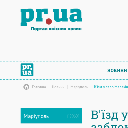
НОВИНИ
Головна
Новини
Маріуполь
В'їзд у село Мелекі
В'їзд 
Маріуполь
5960
забло