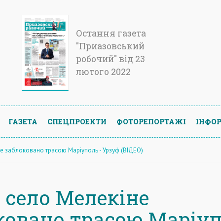
Остання газета
"Приазовський
робочий" від 23
лютого 2022
ГАЗЕТА
СПЕЦПРОЕКТИ
ФОТОРЕПОРТАЖІ
ІНФОР
не заблоковано трасою Маріуполь - Урзуф (ВІДЕО)
у село Мелекіне
ковано трасою Маріу