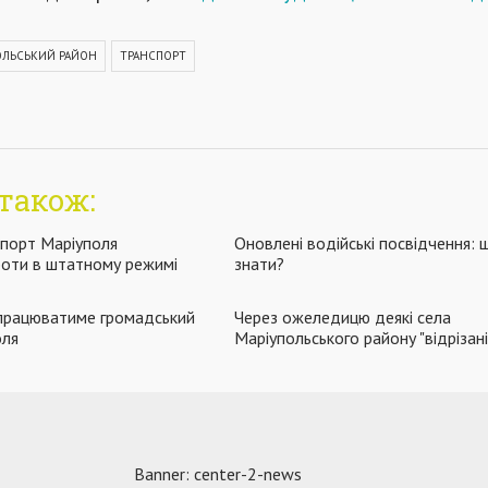
ОЛЬСЬКИЙ РАЙОН
ТРАНСПОРТ
також:
спорт Маріуполя
Оновлені водійські посвідчення: 
боти в штатному режимі
знати?
ч працюватиме громадський
Через ожеледицю деякі села
оля
Маріупольського району "відрізані