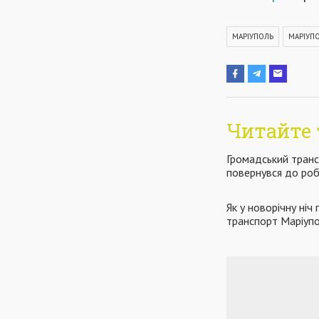
МАРІУПОЛЬ
МАРІУП
Читайте 
Громадський тран
повернувся до ро
Як у новорічну ні
транспорт Маріуп