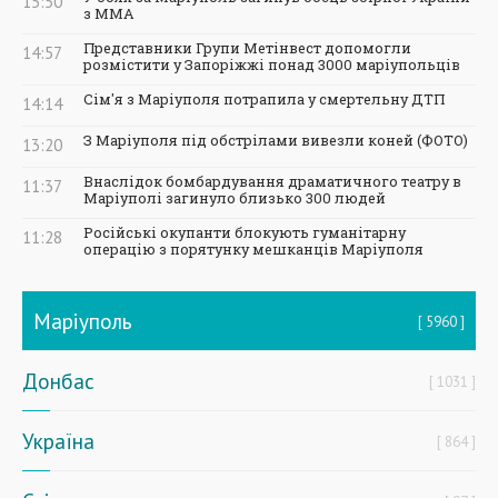
15:50
з ММА
Представники Групи Метінвест допомогли
14:57
розмістити у Запоріжжі понад 3000 маріупольців
Сім'я з Маріуполя потрапила у смертельну ДТП
14:14
З Маріуполя під обстрілами вивезли коней (ФОТО)
13:20
Внаслідок бомбардування драматичного театру в
11:37
Маріуполі загинуло близько 300 людей
Російські окупанти блокують гуманітарну
11:28
операцію з порятунку мешканців Маріуполя
Маріуполь
5960
Донбас
1031
Україна
864