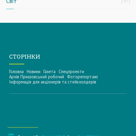
Світ
97
СТОРІНКИ
Головна
Новини
Газета
Спецпроекти
Архів Приазовський робочий
Фоторепортажі
Інформацiя для акцiонерiв та стейкхолдерiв