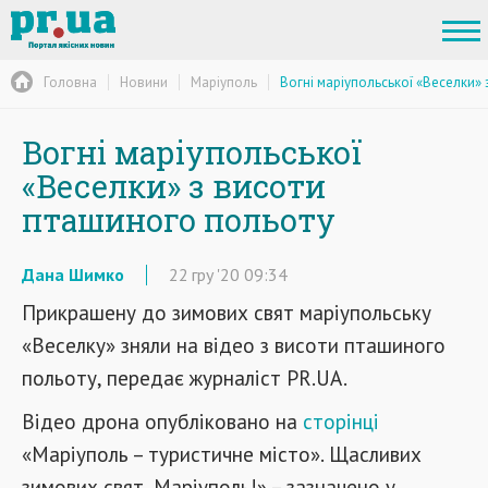
Головна
Новини
Маріуполь
Вогні маріупольської «Веселки»
Вогні маріупольської
«Веселки» з висоти
пташиного польоту
Дана Шимко
22
гру
'20
09:34
Прикрашену
до зимових свят
маріупольську
«
Веселку
»
зняли
на
відео
з
висоти
пташиного
польоту
,
передає
журналіст
PR.UA.
Відео
дрона
опубліковано
на
сторінці
«Маріуполь – туристичне місто». Щасливих
зимових свят, Маріуполь!» – зазначено у