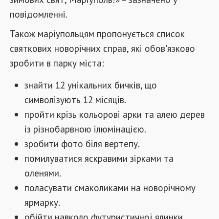
повідомленні.
Також
маріупольцям
пропонується
список
святкових
новорічних
справ
,
які
обов'язково
зробити
в
парку
міста
:
знайти 12 унікальних бичків, що
символізують 12 місяців.
пройти крізь кольорові арки та алею дерев
із різнобарвною ілюмінацією.
зробити фото біля вертепу.
помилуватися яскравими зірками та
оленями.
поласувати смаколиками на новорічному
ярмарку.
обійти навколо футуристичної ялинки.