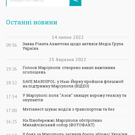
Останні новини
14
липня
2022
Заява Ріната Ахметова щодо активів Медіа Група
09:56
Україна
25
березня
2022
Голоси Маріуполя: створено канал важливих
19:26
оголошень
SAVE MARIUPOL: у Нью-Йорку пройшов флешмоб
18:32
на підтримку Маріуполя (ВІДЕО)
У Маріуполі полк "Азов" знищує ворожу техніку та
17:34
окупантів
Метінвест шукає водіїв з транспортом та без
17:00
На Лівобережжі Маріуполя обстріляно
16:25
Михайлівський собор (ФОТОФАКТ)
У боях за Маріуполь загинув боєць збірної України