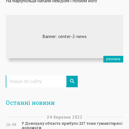
На маріупольця напали невідомі і побили його
Останні новини
24
березня
2022
У Донецьку область прибуло 237 тонн гуманітарної
16:44
допомоги