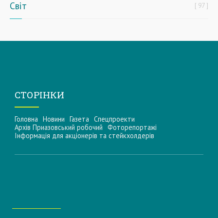
Світ
97
СТОРІНКИ
Головна
Новини
Газета
Спецпроекти
Архів Приазовський робочий
Фоторепортажі
Інформацiя для акцiонерiв та стейкхолдерiв