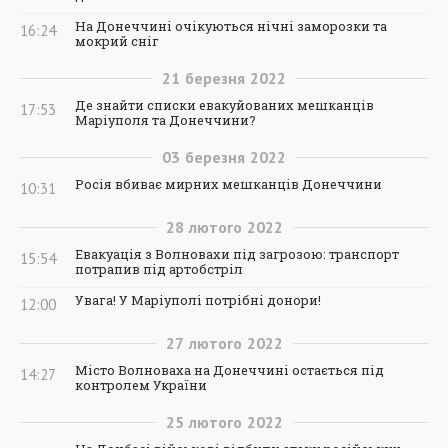
На Донеччині очікуються нічні заморозки та
16:24
мокрий сніг
21
березня
2022
Де знайти списки евакуйованих мешканців
17:53
Маріуполя та Донеччини?
03
березня
2022
Росія вбиває мирних мешканців Донеччини
10:31
28
лютого
2022
Евакуація з Волновахи під загрозою: транспорт
15:54
потрапив під артобстріл
Увага! У Маріуполі потрібні донори!
12:00
27
лютого
2022
Місто Волноваха на Донеччині остається під
14:27
контролем України
25
лютого
2022