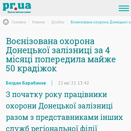
Головна
Новини
Донбас
Воєнізована охорона Донецької за
Воєнізована охорона
Донецької залізниці за 4
місяці попередила майже
50 крадіжок
Богдан Барабанов
22
кві
'21
13:42
З початку року працівники
охорони Донецької залізниці
разом з представниками інших
служб регіональної філії