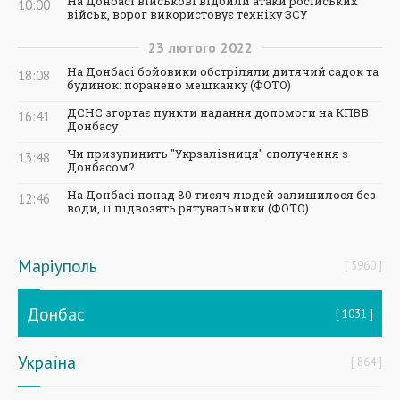
На Донбасі військові відбили атаки російських
10:00
військ, ворог використовує техніку ЗСУ
23
лютого
2022
На Донбасі бойовики обстріляли дитячий садок та
18:08
будинок: поранено мешканку (ФОТО)
ДСНС згортає пункти надання допомоги на КПВВ
16:41
Донбасу
Чи призупинить "Укрзалізниця" сполучення з
13:48
Донбасом?
На Донбасі понад 80 тисяч людей залишилося без
12:46
води, її підвозять рятувальники (ФОТО)
Маріуполь
5960
Донбас
1031
Україна
864