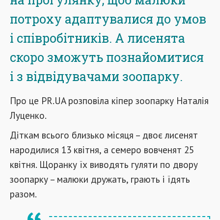
потроху адаптувалися до умов
і співробітників. А лисенята
скоро зможуть познайомитися
і з відвідувачами зоопарку.
Про це PR.UA розповіла кіпер зоопарку Наталія
Луценко.
Діткам всього близько місяця – двоє лисенят
народилися 13 квітня, а семеро вовченят 25
квітня. Щоранку їх виводять гуляти по двору
зоопарку – малюки дружать, грають і їдять
разом.