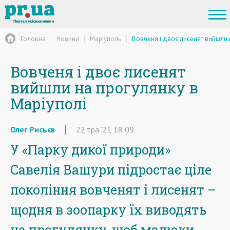
Головна
Новини
Маріуполь
Вовченя і двоє лисенят вийшли 
Вовченя і двоє лисенят
вийшли на прогулянку в
Маріуполі
Олег Рисьєв
22
тра
'21
18:09
У «Парку дикої природи»
Савелія Вашури підростає ціле
покоління вовченят і лисенят –
щодня в зоопарку їх виводять
на прогулянку, щоб малюки