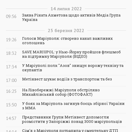
14
липня
2022
Заява Ріната Ахметова щодо активів Медіа Група
09:56
Україна
25
березня
2022
Голоси Маріуполя: створено канал важливих
19:26
оголошень
SAVE MARIUPOL: у Нью-Йорку пройшов флешмоб
18:32
на підтримку Маріуполя (ВІДЕО)
У Маріуполі полк "Азов" знищує ворожу техніку та
17:34
окупантів
Метінвест шукає водіїв з транспортом та без
17:00
На Лівобережжі Маріуполя обстріляно
16:25
Михайлівський собор (ФОТОФАКТ)
У боях за Маріуполь загинув боєць збірної України
15:50
з ММА
Представники Групи Метінвест допомогли
14:57
розмістити у Запоріжжі понад 3000 маріупольців
Сім'я з Маріуполя потрапила у смертельну ДТП
14:14