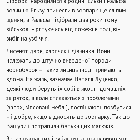
Сіробокі народилися в родині Ельзи і Ральфа:
вовчицю Ельзу принесли в зоопарк ще сліпим
щеням, а Ральфа підібрали два роки тому
військові – рятуючись від пожежі в полі, він
вибіг на узбіччя.
Лисенят двоє, хлопчик і дівчинка. Вони
належать до штучно виведеної породи
чорнобурок – таких лисиць іноді тримають
вдома. На жаль, зазначає Наталя Луценко,
деякі люди беруть їх собі в якості домашніх
звіряток, а коли стикаються з проблемами
(запах, зіпсовані меблі), поспішають позбутися
– і добре, якщо відносять до зоопарку. Так до
Вашури і потрапили батьки цих малюків.
Зараз пухнастих і зубастих діточок виводять