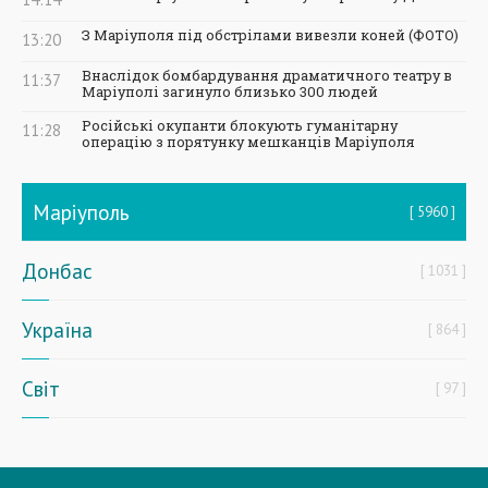
З Маріуполя під обстрілами вивезли коней (ФОТО)
13:20
Внаслідок бомбардування драматичного театру в
11:37
Маріуполі загинуло близько 300 людей
Російські окупанти блокують гуманітарну
11:28
операцію з порятунку мешканців Маріуполя
Маріуполь
5960
Донбас
1031
Україна
864
Світ
97