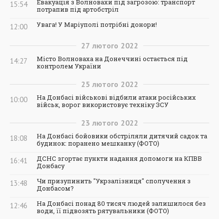
Евакуація з Волновахи під загрозою: транспорт
15:54
потрапив під артобстріл
Увага! У Маріуполі потрібні донори!
12:00
27
лютого
2022
Місто Волноваха на Донеччині остається під
14:27
контролем України
25
лютого
2022
На Донбасі військові відбили атаки російських
10:00
військ, ворог використовує техніку ЗСУ
23
лютого
2022
На Донбасі бойовики обстріляли дитячий садок та
18:08
будинок: поранено мешканку (ФОТО)
ДСНС згортає пункти надання допомоги на КПВВ
16:41
Донбасу
Чи призупинить "Укрзалізниця" сполучення з
13:48
Донбасом?
На Донбасі понад 80 тисяч людей залишилося без
12:46
води, її підвозять рятувальники (ФОТО)