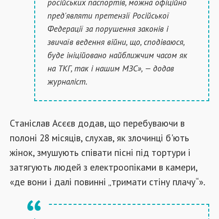
російських паспортів, можна офіційно
пред'являти претензії Російської
Федерації за порушення законів і
звичаїв ведення війни, що, сподіваюся,
буде ініційовано найближчим часом як
на ТКГ, так і нашим МЗС», — додав
журналіст.
Станіслав Асєєв додав, що перебуваючи в
полоні 28 місяців, слухав, як злочинці б'ють
жінок, змушують співати пісні під тортури і
затягують людей з електроопіками в камери,
«де вони і далі повинні „тримати стіну плачу“».