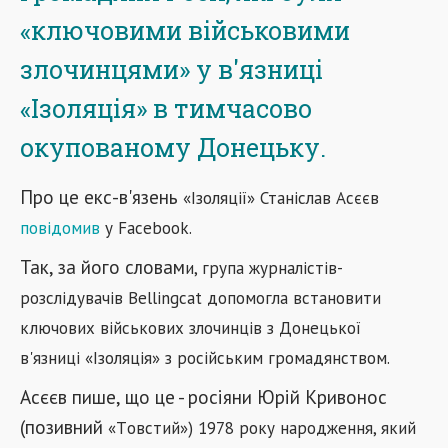
«ключовими військовими
злочинцями» у в'язниці
«Ізоляція» в тимчасово
окупованому Донецьку.
Про це екс-в'язень
«І
золяції
»
Станіслав Асєєв
повідомив
у Facebook.
Так, за його словам
и, група журналістів-
розслідувачів Bellingcat допомогла встановити
ключових військових злочинців з Донецької
в'язниці
«
Ізоляція
»
з російським громадянством.
Асєєв пише, що це - росіяни Юрій Кривонос
(позивний
«Т
овстий
»
) 1978 року народження, який