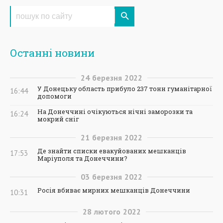
Останні новини
24
березня
2022
У Донецьку область прибуло 237 тонн гуманітарної
16:44
допомоги
На Донеччині очікуються нічні заморозки та
16:24
мокрий сніг
21
березня
2022
Де знайти списки евакуйованих мешканців
17:53
Маріуполя та Донеччини?
03
березня
2022
Росія вбиває мирних мешканців Донеччини
10:31
28
лютого
2022