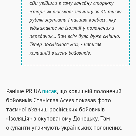
Ви увійшли в саму ганебну сторінку
«
історії як військові злочинці за 40 тисяч
рублів зарплати і палицю ковбаси, яку
віджимаєте на ізоляції у полонених з
передачок... Вам всім було дуже смішно.
Тепер посміємося ми
»
, - написав
колишній в'язень бойовиків.
Раніше PR.UA
писав
, що колишній полонений
бойовиків Станіслав Асєєв показав фото
таємної в'язниці російських бойовиків
«Ізоляція» в окупованому Донецьку. Там
окупанти утримують українських полонених.