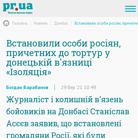
Головна
Новини
Донбас
Встановили особи росіян, причетни
Встановили особи росіян,
причетних до тортур у
донецькій в'язниці
«Ізоляція»
Богдан Барабанов
29
бер
'21
10:49
Журналіст і колишній в'язень
бойовиків на Донбасі Станіслав
Асєєв заявив, що встановлені
громадяни Росії, які були