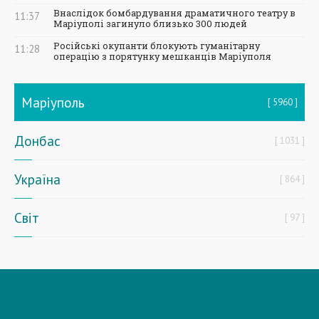
Внаслідок бомбардування драматичного театру в
11:37
Маріуполі загинуло близько 300 людей
Російські окупанти блокують гуманітарну
11:28
операцію з порятунку мешканців Маріуполя
Маріуполь
5960
Донбас
1031
Україна
864
Світ
97