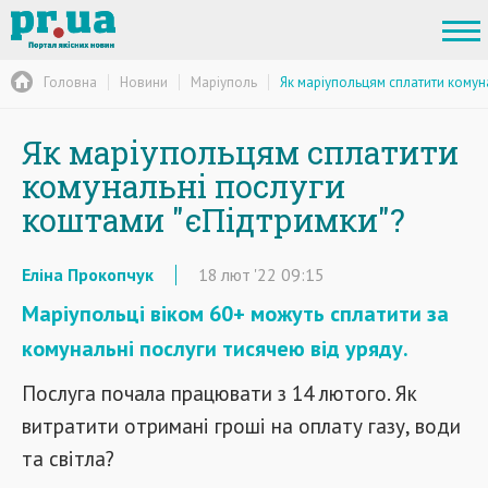
Головна
Новини
Маріуполь
Як маріупольцям сплатити комун
Як маріупольцям сплатити
комунальні послуги
коштами "єПідтримки"?
Еліна Прокопчук
18
лют
'22
09:15
Маріупольці віком 60+ можуть сплатити за
комунальні послуги тисячею від уряду.
Послуга почала працювати з 14 лютого. Як
витратити отримані гроші на оплату газу, води
та світла?