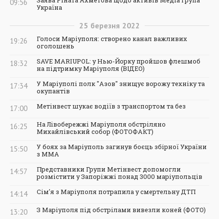
09:56
Україна
25
березня
2022
Голоси Маріуполя: створено канал важливих
19:26
оголошень
SAVE MARIUPOL: у Нью-Йорку пройшов флешмоб
18:32
на підтримку Маріуполя (ВІДЕО)
У Маріуполі полк "Азов" знищує ворожу техніку та
17:34
окупантів
Метінвест шукає водіїв з транспортом та без
17:00
На Лівобережжі Маріуполя обстріляно
16:25
Михайлівський собор (ФОТОФАКТ)
У боях за Маріуполь загинув боєць збірної України
15:50
з ММА
Представники Групи Метінвест допомогли
14:57
розмістити у Запоріжжі понад 3000 маріупольців
Сім'я з Маріуполя потрапила у смертельну ДТП
14:14
З Маріуполя під обстрілами вивезли коней (ФОТО)
13:20