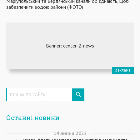
Маріупольський та Бердянський канали об'єднають, щоб
забезпечити водою райони (ФОТО)
Останні новини
14
липня
2022
Заява Ріната Ахметова щодо активів Медіа Група