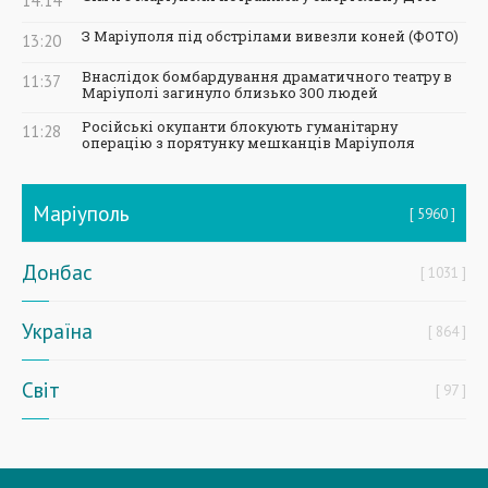
14:14
З Маріуполя під обстрілами вивезли коней (ФОТО)
13:20
Внаслідок бомбардування драматичного театру в
11:37
Маріуполі загинуло близько 300 людей
Російські окупанти блокують гуманітарну
11:28
операцію з порятунку мешканців Маріуполя
Маріуполь
5960
Донбас
1031
Україна
864
Світ
97