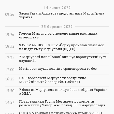
14
липня
2022
Заява Ріната Ахметова щодо активів Медіа Група
09:56
Україна
25
березня
2022
Голоси Маріуполя: створено канал важливих
19:26
оголошень
SAVE MARIUPOL: у Нью-Йорку пройшов флешмоб
18:32
на підтримку Маріуполя (ВІДЕО)
У Маріуполі полк "Азов" знищує ворожу техніку та
17:34
окупантів
Метінвест шукає водіїв з транспортом та без
17:00
На Лівобережжі Маріуполя обстріляно
16:25
Михайлівський собор (ФОТОФАКТ)
У боях за Маріуполь загинув боєць збірної України
15:50
з ММА
Представники Групи Метінвест допомогли
14:57
розмістити у Запоріжжі понад 3000 маріупольців
Сім'я з Маріуполя потрапила у смертельну ДТП