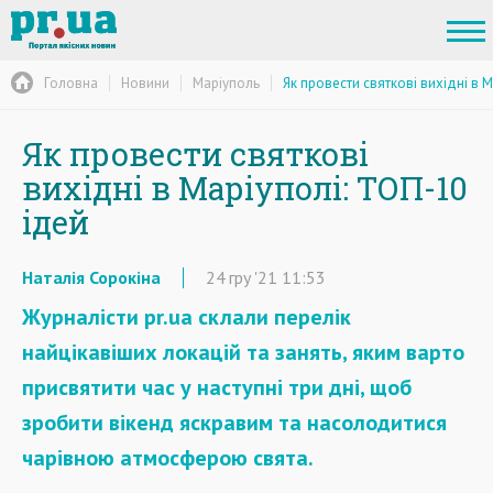
Головна
Новини
Маріуполь
Як провести святкові вихідні в 
Як провести святкові
вихідні в Маріуполі: ТОП-10
ідей
Наталія Сорокіна
24
гру
'21
11:53
Журналісти pr.ua склали перелік
найцікавіших локацій та занять, яким варто
присвятити час у наступні три дні, щоб
зробити вікенд яскравим та насолодитися
чарівною атмосферою свята.