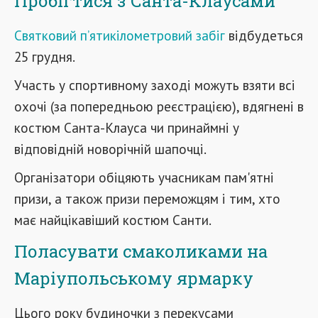
Пробігтися з Санта-Клаусами
Святковий п’ятикілометровий забіг
відбудеться
25 грудня.
Участь у спортивному заході можуть взяти всі
охочі (за попередньою реєстрацією), вдягнені в
костюм Санта-Клауса чи принаймні у
відповідній новорічній шапочці.
Організатори обіцяють учасникам пам'ятні
призи, а також призи переможцям і тим, хто
має найцікавіший костюм Санти.
Поласувати смаколиками на
Маріупольському ярмарку
Цього року будиночки з перекусами