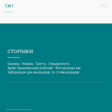
Світ
97
СТОРІНКИ
Головна
Новини
Газета
Спецпроекти
Архів Приазовський робочий
Фоторепортажі
Інформацiя для акцiонерiв та стейкхолдерiв