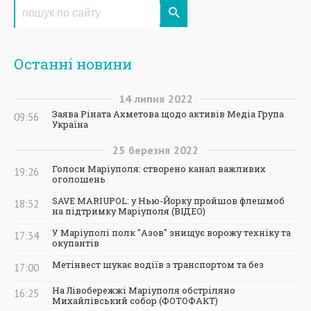
Останні новини
14
липня
2022
Заява Ріната Ахметова щодо активів Медіа Група
09:56
Україна
25
березня
2022
Голоси Маріуполя: створено канал важливих
19:26
оголошень
SAVE MARIUPOL: у Нью-Йорку пройшов флешмоб
18:32
на підтримку Маріуполя (ВІДЕО)
У Маріуполі полк "Азов" знищує ворожу техніку та
17:34
окупантів
Метінвест шукає водіїв з транспортом та без
17:00
На Лівобережжі Маріуполя обстріляно
16:25
Михайлівський собор (ФОТОФАКТ)