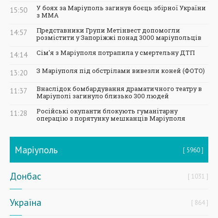
У боях за Маріуполь загинув боєць збірної України
15:50
з ММА
Представники Групи Метінвест допомогли
14:57
розмістити у Запоріжжі понад 3000 маріупольців
Сім'я з Маріуполя потрапила у смертельну ДТП
14:14
З Маріуполя під обстрілами вивезли коней (ФОТО)
13:20
Внаслідок бомбардування драматичного театру в
11:37
Маріуполі загинуло близько 300 людей
Російські окупанти блокують гуманітарну
11:28
операцію з порятунку мешканців Маріуполя
Маріуполь
5960
Донбас
1031
Україна
864