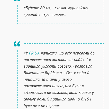
«Будете 80-м», - сказав журналісту
крайній в черзі чоловік.
«У
PR.UA
написали, що всіх перевели до
постачальника «останньої надії». І я
вирішила укласти договір, - розповіла
Валентина Гордієнко. - Ось я сюди й
прийшла. Та й ціни у цього
постачальника нижче, ніж були в
«Азовгазі», а це важливо, коли живеш у
своєму домі. Я прийшла сюди о 6:15 і
була вже не перша».