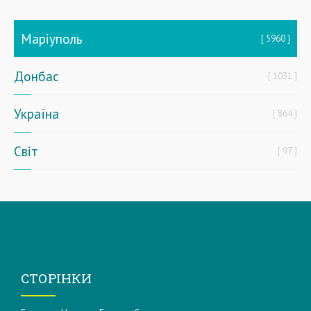
Маріуполь
5960
Донбас
1031
Україна
864
Світ
97
СТОРІНКИ