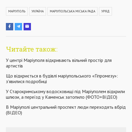
МАРІУПОЛЬ
УКРАЇНА
МАРІУПОЛЬСЬКА МІСЬКА РАДА
УРЯД
Читайте також:
У центрі Маріуполя відкривають вільний простір для
артистів
Що відкриється в будівлі маріупольського «Гіпромезу»:
з'явилися подробиці
У Старокримському водосховищі під Маріуполем відкрили
шлюзи, а переїзд у Каменськ затопило (ФОТО+ВІДЕО)
В Маріуполі центральний проспект люди переходять вбрід
(ВІДЕО)