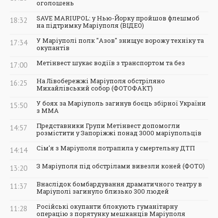
оголошень
SAVE MARIUPOL: у Нью-Йорку пройшов флешмоб
18:32
на підтримку Маріуполя (ВІДЕО)
У Маріуполі полк "Азов" знищує ворожу техніку та
17:34
окупантів
Метінвест шукає водіїв з транспортом та без
17:00
На Лівобережжі Маріуполя обстріляно
16:25
Михайлівський собор (ФОТОФАКТ)
У боях за Маріуполь загинув боєць збірної України
15:50
з ММА
Представники Групи Метінвест допомогли
14:57
розмістити у Запоріжжі понад 3000 маріупольців
Сім'я з Маріуполя потрапила у смертельну ДТП
14:14
З Маріуполя під обстрілами вивезли коней (ФОТО)
13:20
Внаслідок бомбардування драматичного театру в
11:37
Маріуполі загинуло близько 300 людей
Російські окупанти блокують гуманітарну
11:28
операцію з порятунку мешканців Маріуполя