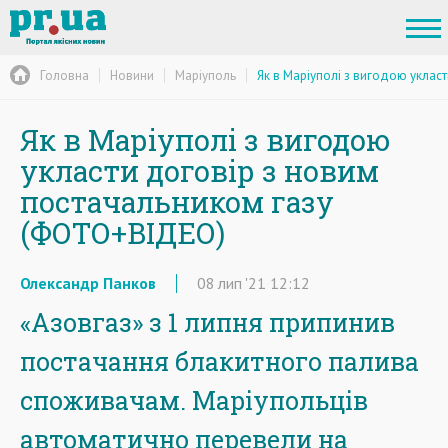
Головна
Новини
Маріуполь
Як в Маріуполі з вигодою уклас
Як в Маріуполі з вигодою
укласти договір з новим
постачальником газу
(ФОТО+ВІДЕО)
Олександр Панков
08
лип
'21
12:12
«Азовгаз» з 1 липня припинив
постачання блакитного палива
споживачам. Маріупольців
автоматично перевели на