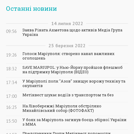
Останні новини
14
липня
2022
Заява Ріната Ахметова щодо активів Медіа Група
09:56
Україна
25
березня
2022
Голоси Маріуполя: створено канал важливих
19:26
оголошень
SAVE MARIUPOL: у Нью-Йорку пройшов флешмоб
18:32
на підтримку Маріуполя (ВІДЕО)
У Маріуполі полк "Азов" знищує ворожу техніку та
17:34
окупантів
Метінвест шукає водіїв з транспортом та без
17:00
На Лівобережжі Маріуполя обстріляно
16:25
Михайлівський собор (ФОТОФАКТ)
У боях за Маріуполь загинув боєць збірної України
15:50
з ММА
Представники Групи Метінвест допомогли