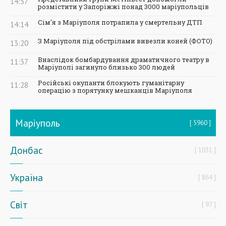
14:57
розмістити у Запоріжжі понад 3000 маріупольців
Сім'я з Маріуполя потрапила у смертельну ДТП
14:14
З Маріуполя під обстрілами вивезли коней (ФОТО)
13:20
Внаслідок бомбардування драматичного театру в
11:37
Маріуполі загинуло близько 300 людей
Російські окупанти блокують гуманітарну
11:28
операцію з порятунку мешканців Маріуполя
Маріуполь
5960
Донбас
1031
Україна
864
Світ
97