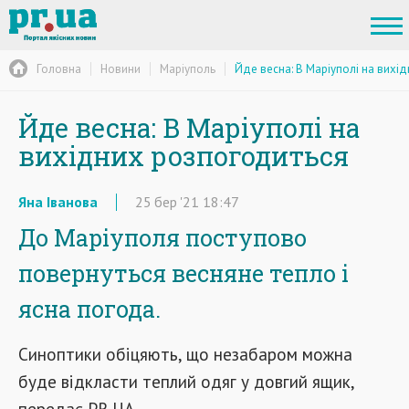
Головна
Новини
Маріуполь
Йде весна: В Маріуполі на вихі
Йде весна: В Маріуполі на
вихідних розпогодиться
Яна Іванова
25
бер
'21
18:47
До Маріуполя поступово
повернуться весняне тепло і
ясна погода.
Синоптики обіцяють, що незабаром можна
буде відкласти теплий одяг у довгий ящик,
передає PR.UA.