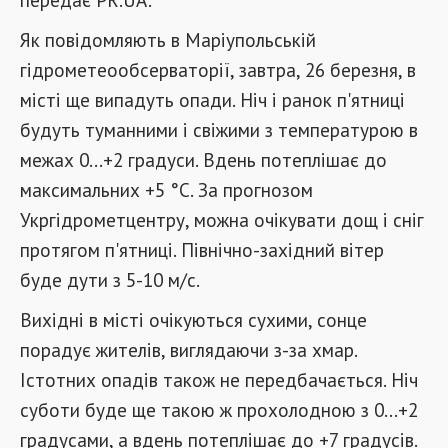
Як повідомляють в Маріупольській
гідрометеообсерваторії, завтра, 26 березня, в
місті ще випадуть опади. Ніч і ранок п'ятниці
будуть туманними і свіжими з температурою в
межах 0...+2 градуси. Вдень потеплішає до
максимальних +5 °C. За прогнозом
Укргідрометцентру, можна очікувати дощ і сніг
протягом п'ятниці. Північно-західний вітер
буде дути з 5-10 м/с.
Вихідні в місті очікуються сухими, сонце
порадує жителів, виглядаючи з-за хмар.
Істотних опадів також не передбачається. Ніч
суботи буде ще такою ж прохолодною з 0...+2
градусами, а вдень потеплішає до +7 градусів.