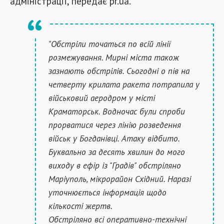
адміністрації, передає pr.ua.
"Обстріли точаться по всій лінії
розмежування. Мирні міста також
зазнають обстрілів. Сьогодні о пів на
четверту крилата ракета потрапила у
військовий аеродром у місті
Краматорськ. Водночас були спроби
прорватися через лінію розведення
військ у Богданівці. Атаку відбито.
Буквально за десять хвилин до мого
виходу в ефір із "Градів" обстріляно
Маріуполь, мікрорайон Східний. Наразі
уточнюється інформація щодо
кількості жертв.
Обстріляно всі оперативно-технічні