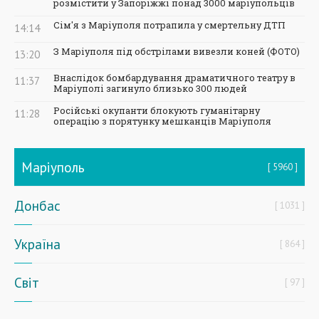
розмістити у Запоріжжі понад 3000 маріупольців
Сім'я з Маріуполя потрапила у смертельну ДТП
14:14
З Маріуполя під обстрілами вивезли коней (ФОТО)
13:20
Внаслідок бомбардування драматичного театру в
11:37
Маріуполі загинуло близько 300 людей
Російські окупанти блокують гуманітарну
11:28
операцію з порятунку мешканців Маріуполя
Маріуполь
5960
Донбас
1031
Україна
864
Світ
97