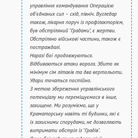
управління командування Операцією
об'єднаних сил – схід, північ. Вугледар
також, лікарня поруч із профілакторієм,
був обстріляний "Градами", є жертви.
Обстріляно військові частини, також є
постраждалі.
Наразі бої продовжуються.
Відбиваються атаки ворога. Збито як
мінімум сім літаків та два вертольоти.
Удари точаться постійно.
З метою збереження управлінського
потенціалу ми переміщуємося в інше,
захищене. Ми розуміємо, що у
Краматорську навіть ті будинки, які є
із захисними спорудами, не дозволяють
витримати обстріл із "Градів".