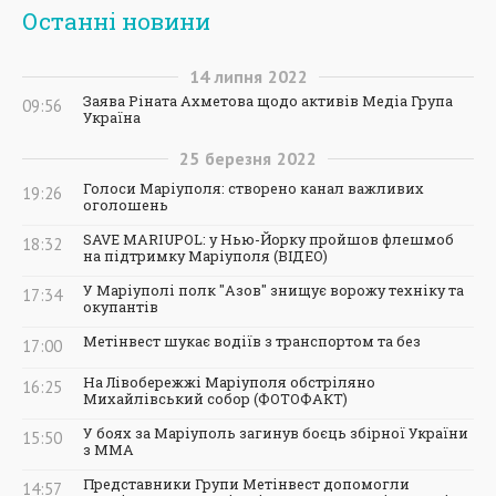
Останні новини
14
липня
2022
Заява Ріната Ахметова щодо активів Медіа Група
09:56
Україна
25
березня
2022
Голоси Маріуполя: створено канал важливих
19:26
оголошень
SAVE MARIUPOL: у Нью-Йорку пройшов флешмоб
18:32
на підтримку Маріуполя (ВІДЕО)
У Маріуполі полк "Азов" знищує ворожу техніку та
17:34
окупантів
Метінвест шукає водіїв з транспортом та без
17:00
На Лівобережжі Маріуполя обстріляно
16:25
Михайлівський собор (ФОТОФАКТ)
У боях за Маріуполь загинув боєць збірної України
15:50
з ММА
Представники Групи Метінвест допомогли
14:57