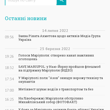
Останні новини
14
липня
2022
Заява Ріната Ахметова щодо активів Медіа Група
09:56
Україна
25
березня
2022
Голоси Маріуполя: створено канал важливих
19:26
оголошень
SAVE MARIUPOL: у Нью-Йорку пройшов флешмоб
18:32
на підтримку Маріуполя (ВІДЕО)
У Маріуполі полк "Азов" знищує ворожу техніку та
17:34
окупантів
Метінвест шукає водіїв з транспортом та без
17:00
На Лівобережжі Маріуполя обстріляно
16:25
Михайлівський собор (ФОТОФАКТ)
У боях за Маріуполь загинув боєць збірної України