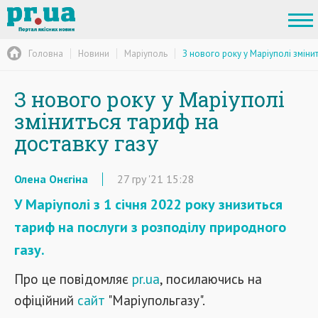
Головна
Новини
Маріуполь
З нового року у Маріуполі зміни
З нового року у Маріуполі
зміниться тариф на
доставку газу
Олена Онєгіна
27
гру
'21
15:28
У Маріуполі з 1 січня 2022 року знизиться
тариф на послуги з розподілу природного
газу.
Про це повідомляє
pr.ua
, посилаючись на
офіційний
сайт
"Маріупольгазу".