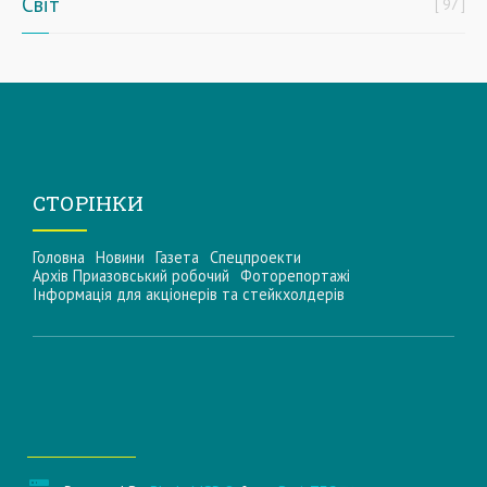
Світ
97
СТОРІНКИ
Головна
Новини
Газета
Спецпроекти
Архів Приазовський робочий
Фоторепортажі
Інформацiя для акцiонерiв та стейкхолдерiв