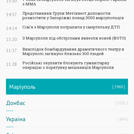
15:50
з ММА
Представники Групи Метінвест допомогли
14:57
розмістити у Запоріжжі понад 3000 маріупольців
Сім'я з Маріуполя потрапила у смертельну ДТП
14:14
З Маріуполя під обстрілами вивезли коней (ФОТО)
13:20
Внаслідок бомбардування драматичного театру в
11:37
Маріуполі загинуло близько 300 людей
Російські окупанти блокують гуманітарну
11:28
операцію з порятунку мешканців Маріуполя
Маріуполь
5960
Донбас
1031
Україна
864