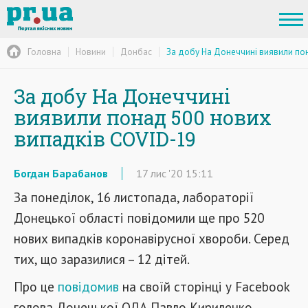
Головна
Новини
Донбас
За добу На Донеччині виявили по
За добу На Донеччині
виявили понад 500 нових
випадків COVID-19
Богдан Барабанов
17
лис
'20
15:11
За понеділок, 16 листопада, лабораторії
Донецької області повідомили ще про 520
нових випадків коронавірусної хвороби. Серед
тих, що заразилися – 12 дітей.
Про це
повідомив
на своїй сторінці у Facebook
голова Донецької ОДА Павло Кириленко,