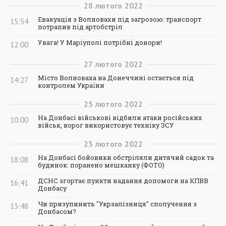
28
лютого
2022
Евакуація з Волновахи під загрозою: транспорт
15:54
потрапив під артобстріл
Увага! У Маріуполі потрібні донори!
12:00
27
лютого
2022
Місто Волноваха на Донеччині остається під
14:27
контролем України
25
лютого
2022
На Донбасі військові відбили атаки російських
10:00
військ, ворог використовує техніку ЗСУ
23
лютого
2022
На Донбасі бойовики обстріляли дитячий садок та
18:08
будинок: поранено мешканку (ФОТО)
ДСНС згортає пункти надання допомоги на КПВВ
16:41
Донбасу
Чи призупинить "Укрзалізниця" сполучення з
13:48
Донбасом?