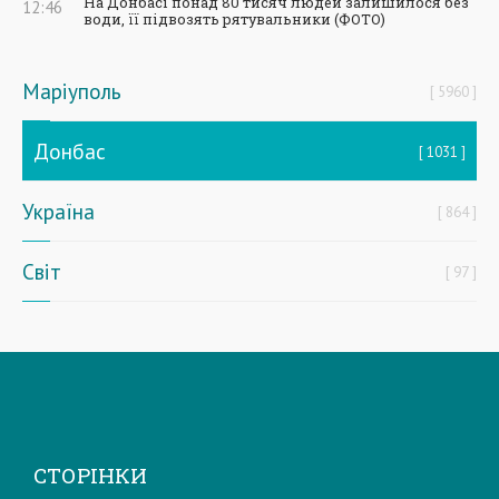
На Донбасі понад 80 тисяч людей залишилося без
12:46
води, її підвозять рятувальники (ФОТО)
Маріуполь
5960
Донбас
1031
Україна
864
Світ
97
СТОРІНКИ