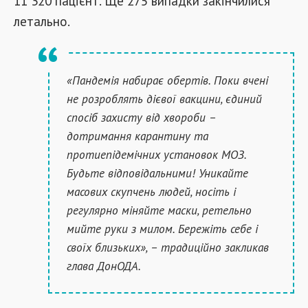
11 320 пацієнт. Ще 275 випадки закінчилися
летально.
«Пандемія набирає обертів. Поки вчені
не розроблять дієвої вакцини, єдиний
спосіб захисту від хвороби –
дотримання карантину та
протиепідемічних установок МОЗ.
Будьте відповідальними! Уникайте
масових скупчень людей, носіть і
регулярно міняйте маски, ретельно
мийте руки з милом. Бережіть себе і
своїх близьких», – традиційно закликав
глава ДонОДА.