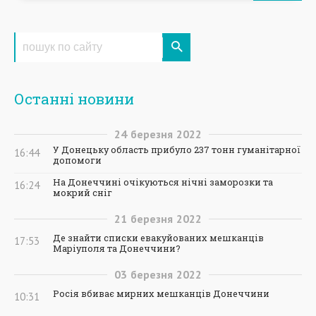
Останні новини
24
березня
2022
У Донецьку область прибуло 237 тонн гуманітарної
16:44
допомоги
На Донеччині очікуються нічні заморозки та
16:24
мокрий сніг
21
березня
2022
Де знайти списки евакуйованих мешканців
17:53
Маріуполя та Донеччини?
03
березня
2022
Росія вбиває мирних мешканців Донеччини
10:31