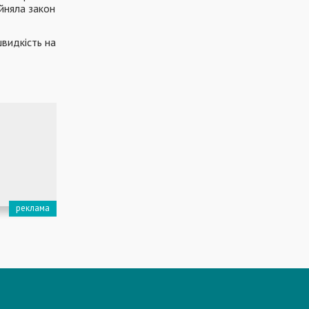
йняла закон
видкість на