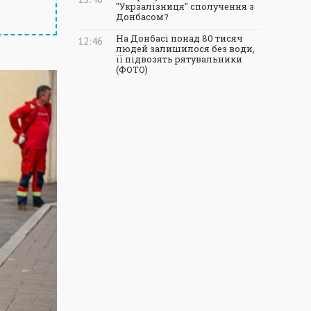
"Укрзалізниця" сполучення з
Донбасом?
На Донбасі понад 80 тисяч
12:46
людей залишилося без води,
її підвозять рятувальники
(ФОТО)