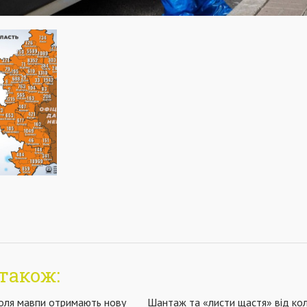
також:
поля мавпи отримають нову
Шантаж та «листи щастя» від ко