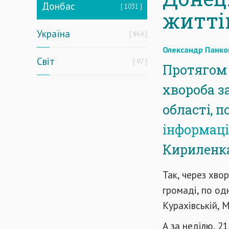
Донбас
1031
житті
Україна
864
Олександр Панко
Світ
97
Протягом 
хвороба з
області, 
інформаці
Кириленк
Так, через хво
громаді, по одн
Курахівській, 
А за неділю, 2