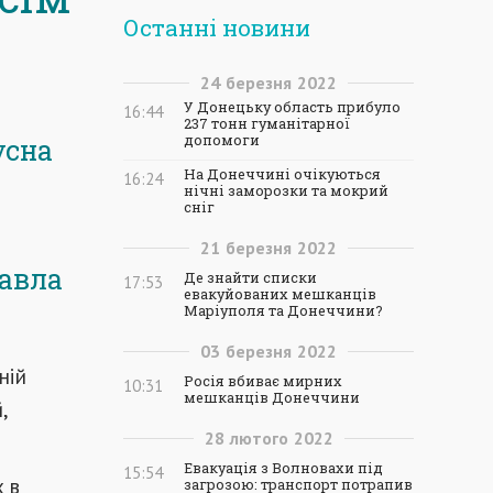
Останні новини
24
березня
2022
У Донецьку область прибуло
16:44
237 тонн гуманітарної
допомоги
усна
На Донеччині очікуються
16:24
нічні заморозки та мокрий
сніг
21
березня
2022
Павла
Де знайти списки
17:53
евакуйованих мешканців
Маріуполя та Донеччини?
03
березня
2022
ній
Росія вбиває мирних
10:31
мешканців Донеччини
,
28
лютого
2022
Евакуація з Волновахи під
15:54
х в
загрозою: транспорт потрапив