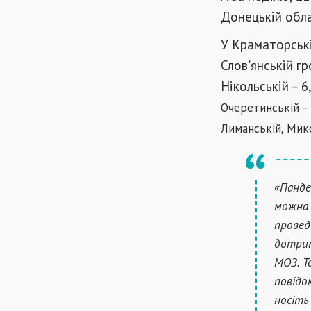
Донецькій облас
У Краматорські
Слов'янській гр
Нікольській – 6
Очеретинській – 
Лиманській, Мик
«Панде
можна 
провед
дотрим
МОЗ. Т
повідо
носіть