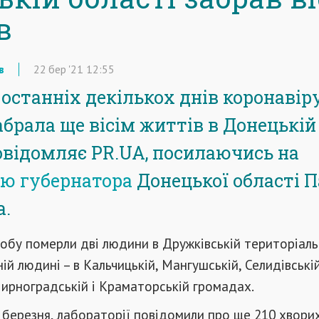
в
в
22
бер
'21
12:55
останніх декількох днів коронавір
абрала ще вісім життів в Донецькій
повідомляє PR.UA, посилаючись на
ю губернатора
Донецької області 
а.
робу померли дві людини в Дружківській територіаль
ій людині – в Кальчицькій, Мангушській, Селидівській
Мирноградській і Краматорській громадах.
1 березня, лабораторії повідомили про ще 210 хвори