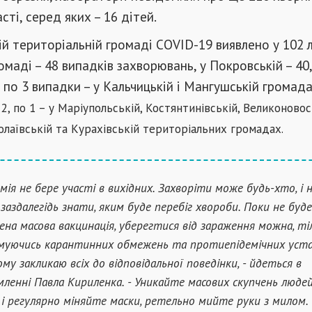
ті, серед яких – 16 дітей.
й територіальній громаді СOVID-19 виявлено у 102 
омаді – 48 випадків захворювань, у Покровській – 40,
, по 3 випадки – у Кальчицькій і Мангушській громад
2, по 1 – у Маріупольській, Костянтинівській, Великоновосі
олаївській та Курахівській територіальних громадах.
мія не бере участі в вихідних. Захворіти може будь-хто, і 
заздалегідь знати, яким буде перебіг хвороби. Поки не буде
ена масова вакцинація, уберегтися від зараження можна, ті
уючись карантинних обмежень та протиепідемічних уст
ому закликаю всіх до відповідальної поведінки, - йдеться в
мленні Павла Кириленка. - Уникайте масових скупчень людей
 і регулярно міняйте маски, ретельно мийте руки з милом.