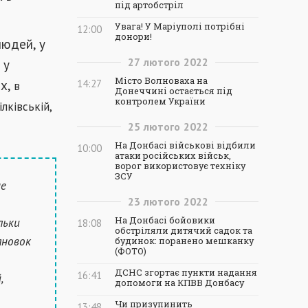
під артобстріл
Увага! У Маріуполі потрібні
12:00
донори!
людей, у
27
лютого
2022
 у
Місто Волноваха на
ах,
14:27
в
Донеччині остається під
контролем України
лківській,
25
лютого
2022
На Донбасі військові відбили
10:00
атаки російських військ,
ворог використовує техніку
ЗСУ
не
23
лютого
2022
льки
На Донбасі бойовики
18:08
обстріляли дитячий садок та
ановок
будинок: поранено мешканку
(ФОТО)
ДСНС згортає пункти надання
16:41
,
допомоги на КПВВ Донбасу
Чи призупинить
13:48