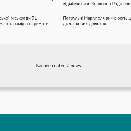
відміняються: Верховна Рада при
ської міськради 31
Патрульні Маріуполя вимірюють ш
мають намір підтримати
додаткових ділянках