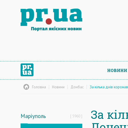
НОВИНИ
Головна
Новини
Донбас
За кілька днів коронав
За кіл
Маріуполь
5960
Донець