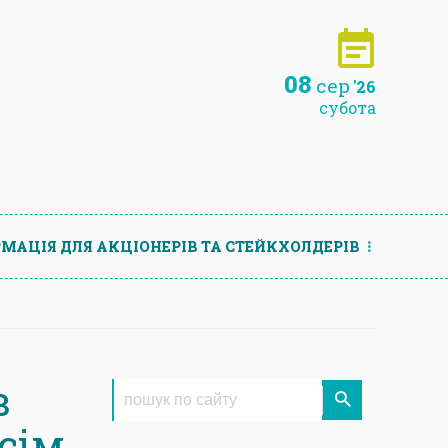
08
сер
'26
субота
МАЦIЯ ДЛЯ АКЦIОНЕРIВ ТА СТЕЙКХОЛДЕРIВ
в
ісім