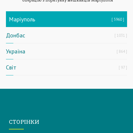
операцію з порятунку мешканців Маріуполя
Маріуполь
5960
Донбас
1031
Україна
864
Світ
97
СТОРІНКИ