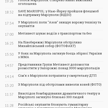
Голоси Маріуполя: створено канал важливих
19:26
оголошень
SAVE MARIUPOL: у Нью-Йорку пройшов флешмоб
18:32
на підтримку Маріуполя (ВІДЕО)
У Маріуполі полк "Азов" знищує ворожу техніку та
17:34
окупантів
Метінвест шукає водіїв з транспортом та без
17:00
На Лівобережжі Маріуполя обстріляно
16:25
Михайлівський собор (ФОТОФАКТ)
У боях за Маріуполь загинув боєць збірної України
15:50
з ММА
Представники Групи Метінвест допомогли
14:57
розмістити у Запоріжжі понад 3000 маріупольців
Сім'я з Маріуполя потрапила у смертельну ДТП
14:14
З Маріуполя під обстрілами вивезли коней (ФОТО)
13:20
Внаслідок бомбардування драматичного театру в
11:37
Маріуполі загинуло близько 300 людей
Російські окупанти блокують гуманітарну
11:28