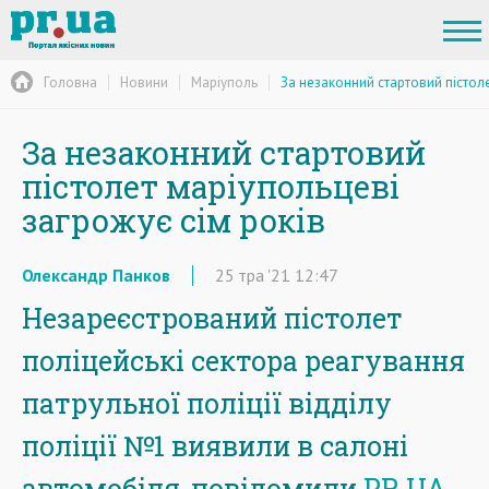
Головна
Новини
Маріуполь
За незаконний стартовий пістоле
За незаконний стартовий
пістолет маріупольцеві
загрожує сім років
Олександр Панков
25
тра
'21
12:47
Незареєстрований пістолет
поліцейські сектора реагування
патрульної поліції відділу
поліції №1 виявили в салоні
автомобіля, повідомили
PR.UA