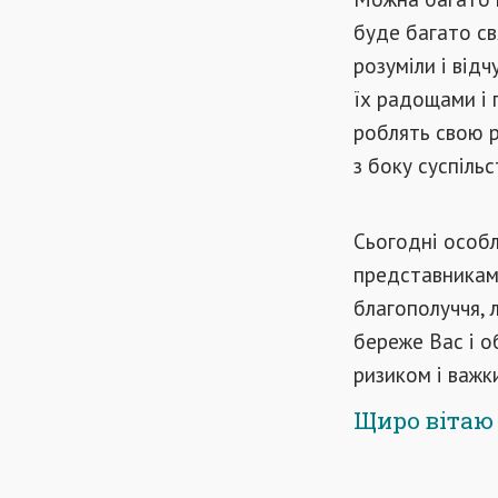
буде багато св
розуміли і від
їх радощами і 
роблять свою р
з боку суспільс
Сьогодні особл
представникам 
благополуччя, 
береже Вас і о
ризиком і важ
Щиро вітаю 