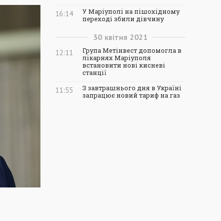
У Маріуполі на пішохідному
16:14
переході збили дівчину
30
квітня
2021
Група Метінвест допомогла в
12:11
лікарнях Маріуполя
встановити нові кисневі
станції
З завтрашнього дня в Україні
11:55
запрацює новий тариф на газ