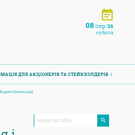
08
сер
'26
субота
МАЦIЯ ДЛЯ АКЦIОНЕРIВ ТА СТЕЙКХОЛДЕРIВ
 - Вадим Новинський
я і