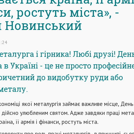
и, ростуть міста», -
 Новинський
:24
талурга і гірника! Любі друзі! Ден
в Україні - це не просто професійн
причетний до видобутку руди або
металу.
економіці якої металургія займає важливе місце, День
 дійсно улюбленим святом. Адже завдяки праці мета
аїна, її армія і фінанси, ростуть міста.
оворити про роль праці металургів - в принципі, сьо