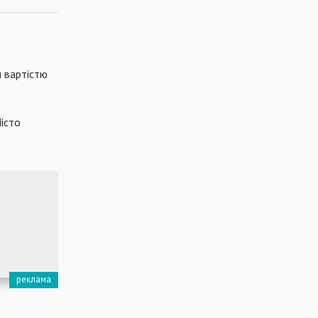
й вартістю
істо