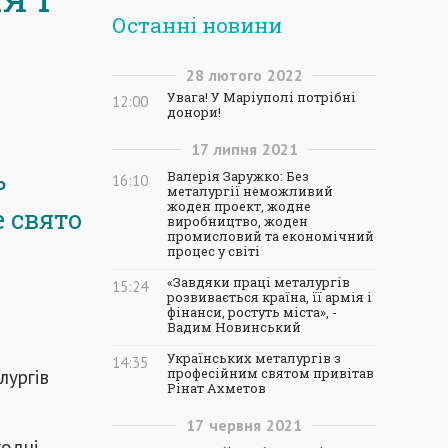
Останні новини
28
лютого
2022
Увага! У Маріуполі потрібні
12:00
донори!
17
липня
2021
ь
Валерія Заружко: Без
16:10
металургії неможливий
жоден проект, жодне
е свято
виробництво, жоден
промисловий та економічний
процес у світі
«Завдяки праці металургів
15:24
розвивається країна, її армія і
фінанси, ростуть міста», -
Вадим Новинський
Українських металургів з
14:35
лургів
професійним святом привітав
Рінат Ахметов
17
червня
2021
годні