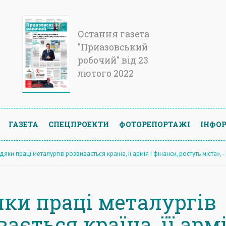
Остання газета
"Приазовський
робочий" від 23
лютого 2022
ГАЗЕТА
СПЕЦПРОЕКТИ
ФОТОРЕПОРТАЖІ
ІНФОР
дяки праці металургів розвивається країна, її армія і фінанси, ростуть міста»,
яки праці металургів
ається країна, її армі