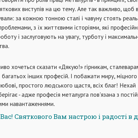
яткових виступів на цю тему. Але так важливо, щоб в
чували: за кожною тонною сталі і чавуну стоять реаль
проблемами, з їх життєвими історіями, які професій
оботу і заслуговують на увагу, турботу і максималь
тва.
иво хочеться сказати «Дякую!» гірникам, сталевара
багатьох інших професій. І побажати миру, міцного 
любові, простого людського щастя, всіх благ! Нехай
берігає - адже професія металурга пов'язана з пості
кими навантаженнями.
Вас! Святкового Вам настрою і радості в д