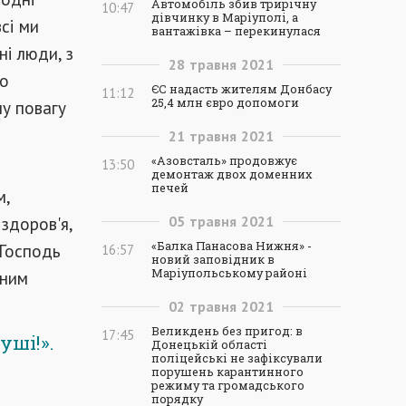
Автомобіль збив трирічну
10:47
дівчинку в Маріуполі, а
сі ми
вантажівка – перекинулася
ні люди, з
28
травня
2021
но
ЄС надасть жителям Донбасу
11:12
25,4 млн євро допомоги
ну повагу
21
травня
2021
«Азовсталь» продовжує
13:50
демонтаж двох доменних
печей
м,
здоров'я,
05
травня
2021
«Балка Панасова Нижня» -
 Господь
16:57
новий заповідник в
Маріупольському районі
йним
02
травня
2021
Великдень без пригод: в
17:45
уші!».
Донецькій області
поліцейські не зафіксували
порушень карантинного
режиму та громадського
порядку