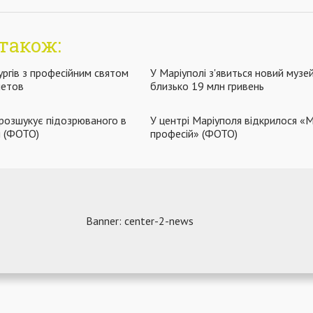
також:
ургів з професійним святом
У Маріуполі з'явиться новий музе
метов
близько 19 млн гривень
 розшукує підозрюваного в
У центрі Маріуполя відкрилося «М
я (ФОТО)
професій» (ФОТО)