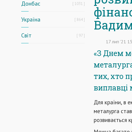
Донбас
1031
фінанс
Україна
864
Вадим
Світ
97
17
лип
'21
15
«З Днем ме
металурга 
тих, хто 
виплавці 
Для країни, в 
металурга став
розвивається кр
Можна багато г