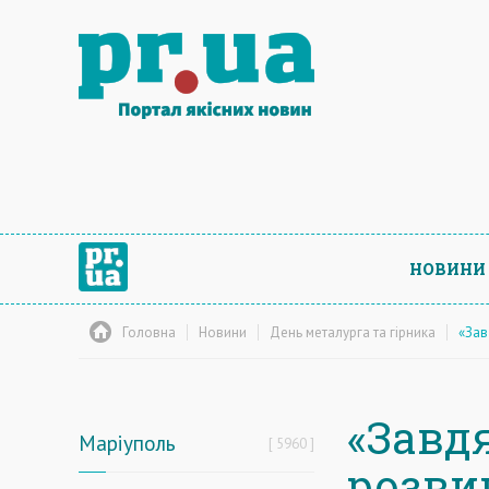
НОВИНИ
Головна
Новини
День металурга та гірника
«Зав
«Завд
Маріуполь
5960
розвив