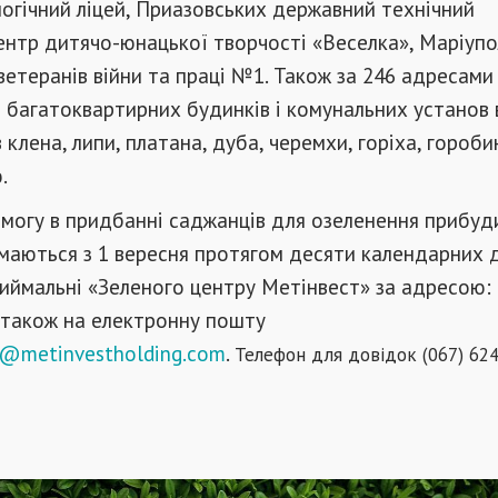
огічний ліцей, Приазовських державний технічний
ентр дитячо-юнацької творчості «Веселка», Маріуп
ветеранів війни та праці №1. Також за 246 адресами
 багатоквартирних будинків і комунальних установ
клена, липи, платана, дуба, черемхи, горіха, гороби
.
могу в придбанні саджанців для озеленення прибуд
маються з 1 вересня протягом десяти календарних д
иймальні «Зеленого центру Метінвест» за адресою:
а також на електронну пошту
@metinvestholding.com
.
Телефон для довідок (067) 624