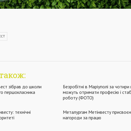
ЕСТ
також:
вест зібрав до школи
Безробітні в Маріуполі за чотири 
го першокласника
можуть отримати професію і стаб
роботу (ФОТО)
нвесту: технічні
Металургам Метінвесту присвоєн
іоритеті
нагороди за працю