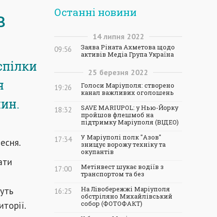
Останні новини
в
14
липня
2022
Заява Ріната Ахметова щодо
09:56
активів Медіа Група Україна
спілки
25
березня
2022
я
Голоси Маріуполя: створено
19:26
канал важливих оголошень
ин.
SAVE MARIUPOL: у Нью-Йорку
18:32
пройшов флешмоб на
підтримку Маріуполя (ВІДЕО)
У Маріуполі полк "Азов"
17:34
есня.
знищує ворожу техніку та
окупантів
ати
Метінвест шукає водіїв з
17:00
транспортом та без
дуть
На Лівобережжі Маріуполя
16:25
обстріляно Михайлівський
торії.
собор (ФОТОФАКТ)