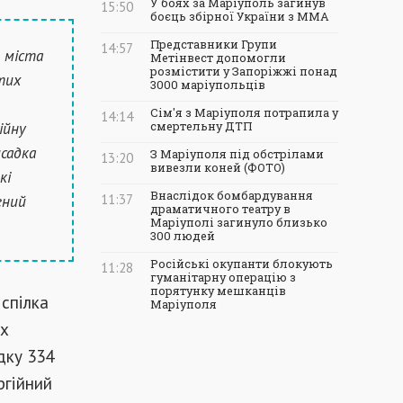
У боях за Маріуполь загинув
15:50
боєць збірної України з ММА
Представники Групи
14:57
о міста
Метінвест допомогли
розмістити у Запоріжжі понад
тих
3000 маріупольців
Сім'я з Маріуполя потрапила у
14:14
ійну
смертельну ДТП
исадка
З Маріуполя під обстрілами
13:20
вивезли коней (ФОТО)
кі
Внаслідок бомбардування
ений
11:37
драматичного театру в
Маріуполі загинуло близько
300 людей
Російські окупанти блокують
11:28
гуманітарну операцію з
порятунку мешканців
 спілка
Маріуполя
их
дку 334
ргійний