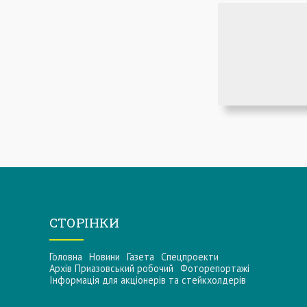
СТОРІНКИ
Головна
Новини
Газета
Спецпроекти
Архів Приазовський робочий
Фоторепортажі
Інформацiя для акцiонерiв та стейкхолдерiв