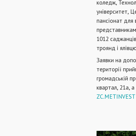
коледж, Технол
університет, Ц
пансіонат для 
представникам
1012 саджанців 
троянд і ялівцю
Заявки на допо
території прий
громадській пр
квартал, 21а, 
ZC.METINVEST