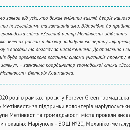
мо заявок від усіх, хто бажає змінити вигляд дворів нашог
ити їх зеленішими та затишнішими. Відповідно до прийня
, громадська спілка «Зелений центр Метінвест» здійснить
влю зелених рослин, а фахівці нададуть експертну інформац
гу з висадки та догляду за насадженнями. Доставлення і в
ців буде організована власними силами учасників проєкту, я
 заявку», – зазначила координатор громадської спілки «Зел
Метінвест» Вікторія Кошманова.
020 році в рамках проєкту Forever Green громадська
 Метінвест» за підтримки волонтерів маріупольськ
упи Метінвест та громадськості міста провели виса
ти локаціях Маріуполя – ЗОШ №20, Механіко-металу