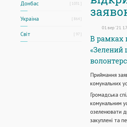
Донбас
1031
заяво
Україна
864
01
вер
'21
17
Світ
97
В рамках 
«Зелений 
волонтерс
Приймання заяв
комунальних ус
Громадська сп
комунальним у
озеленювати дв
закуплені та п