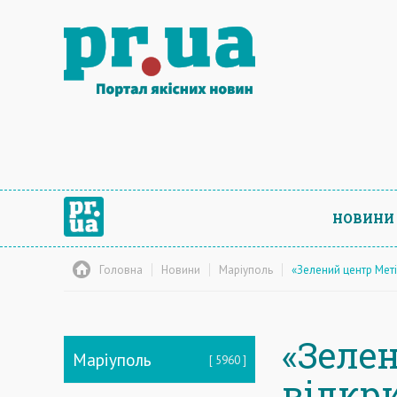
НОВИНИ
Головна
Новини
Маріуполь
«Зелений центр Мет
«Зеле
Маріуполь
5960
відкр