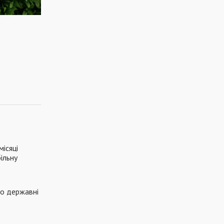
місяці
ільну
о державні