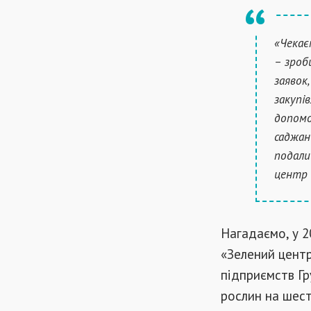
«Чекає
– зроб
заявок
закупі
допомо
саджан
подали
центр 
Нагадаємо, у 2
«Зелений центр
підприємств Гр
рослин на шес