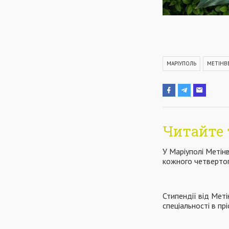
МАРІУПОЛЬ
МЕТІНВ
Читайте 
У Маріуполі Метін
кожного четверто
Стипендії від Меті
спеціальності в пр