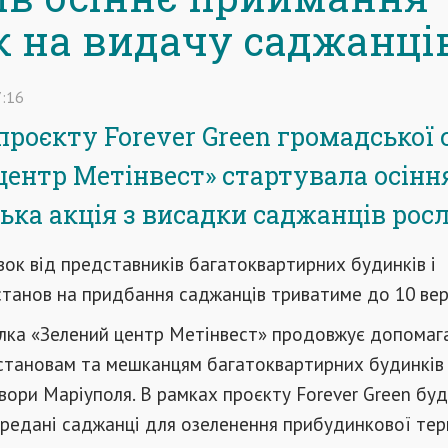
к на видачу саджанці
:16
проєкту Forever Green громадської 
центр Метінвест» стартувала осінн
ька акція з висадки саджанців росл
ок від представників багатоквартирних будинків і
танов на придбання саджанців триватиме до 10 вер
ілка «Зелений центр Метінвест» продовжує допомаг
становам та мешканцям багатоквартирних будинків
ори Маріуполя. В рамках проєкту Forever Green бу
ередані саджанці для озеленення прибудинкової тери