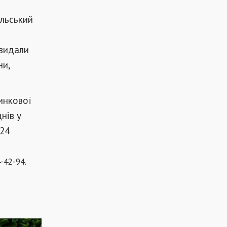
ольський
 видали
ни,
инкової
нів у
 24
-42-94.