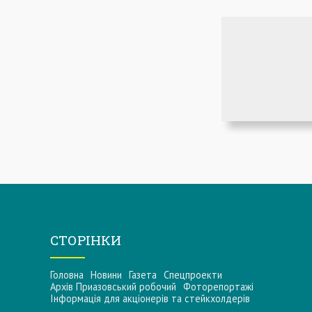
СТОРІНКИ
Головна
Новини
Газета
Спецпроекти
Архів Приазовський робочий
Фоторепортажі
Інформацiя для акцiонерiв та стейкхолдерiв