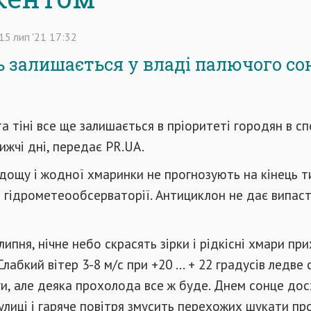
15
лип
'21
17:32
 залишається у владі палючого сон
а тіні все ще залишається в пріоритеті городян в с
ижчі дні, передає PR.UA.
дощу і жодної хмаринки не прогнозують на кінець т
 гідрометеообсерваторії. Антициклон не дає випас
липня, нічне небо скрасять зірки і рідкісні хмари п
Слабкий вітер 3-8 м/с при +20 ... + 22 градусів ледве
ги, але деяка прохолода все ж буде. Днем сонце до
лиці і гаряче повітря змусить перехожих шукати пр