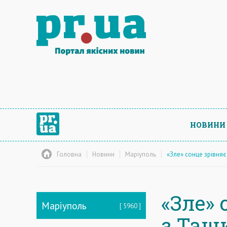
НОВИНИ
Головна
Новини
Маріуполь
«Зле» сонце зрівня
«Зле»
Маріуполь
5960
з Таш