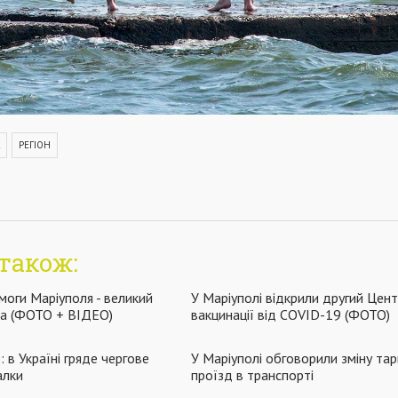
РЕГІОН
також:
моги Маріуполя - великий
У Маріуполі відкрили другий Цен
ма (ФОТО + ВІДЕО)
вакцинації від COVID-19 (ФОТО)
 в Україні гряде чергове
У Маріуполі обговорили зміну тар
алки
проїзд в транспорті