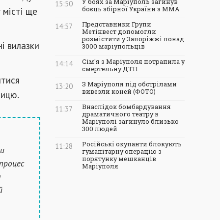
У боях за Маріуполь загинув
15:50
 місті ще
боєць збірної України з ММА
Представники Групи
14:57
Метінвест допомогли
розмістити у Запоріжжі понад
ні вилазки
3000 маріупольців
Сім'я з Маріуполя потрапила у
14:14
смертельну ДТП
итися
З Маріуполя під обстрілами
13:20
вивезли коней (ФОТО)
ницю.
Внаслідок бомбардування
11:37
драматичного театру в
Маріуполі загинуло близько
300 людей
Російські окупанти блокують
11:28
си
гуманітарну операцію з
порятунку мешканців
 процес
Маріуполя
а
й