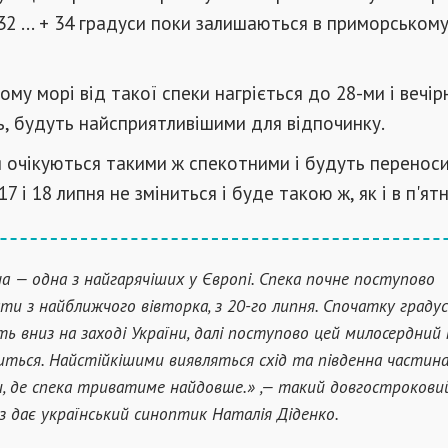
32 ... + 34 градуси поки залишаються в приморському
му морі від такої спеки нагріється до 28-ми і вечір
ь, будуть найсприятливішими для відпочинку.
я очікуються такими ж спекотними і будуть перенос
7 і 18 липня не зміниться і буде такою ж, як і в п'ят
на — одна з найгарячіших у Європі. Спека почне поступово
ти з найближчого вівторка, з 20-го липня. Спочатку граду
ть вниз на заході України, далі поступово цей милосердний
ться. Найстійкішими виявляться схід та південна частин
и, де спека триватиме найдовше.» ,— такий довгострокови
з дає український синоптик Наталія Діденко.