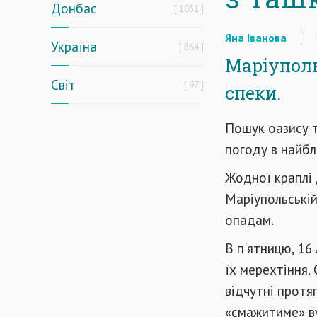
Донбас
1031
Яна Іванова
Україна
864
Маріуполь
Світ
97
спеки.
Пошук оазису т
погоду в найбл
Жодної краплі 
Маріупольській
опадам.
В п'ятницю, 16 
їх мерехтіння. 
відчутні протя
«смажитиме» ву