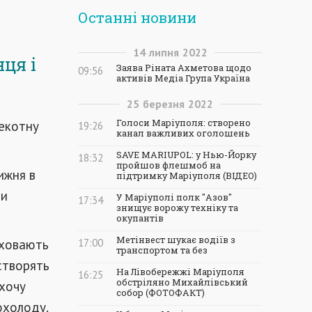
Останні новини
14
липня
2022
ця і
Заява Ріната Ахметова щодо
09:56
активів Медіа Група Україна
25
березня
2022
пекотну
Голоси Маріуполя: створено
19:26
канал важливих оголошень
SAVE MARIUPOL: у Нью-Йорку
18:32
пройшов флешмоб на
ижня в
підтримку Маріуполя (ВІДЕО)
ти
У Маріуполі полк "Азов"
17:34
знищує ворожу техніку та
окупантів
Метінвест шукає водіїв з
риховають
17:00
транспортом та без
 створять
На Лівобережжі Маріуполя
16:25
обстріляно Михайлівський
схочу
собор (ФОТОФАКТ)
охолоду.