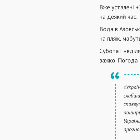
Вже усталені +
на деякий час.
Вода в Азовсько
на пляж, мабут
Субота і неділ
важко. Погода 1
«Украї
слабша
сповзу
пошири
Україн
прогно