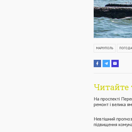
МАРІУПОЛЬ
ПОГОДА
Читайте 
На проспекті Пере
ремонт і велика я
Невтішний прогноз:
підвищення комун