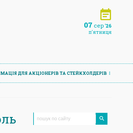
07
сер
'26
п'ятниця
МАЦIЯ ДЛЯ АКЦIОНЕРIВ ТА СТЕЙКХОЛДЕРIВ
оль