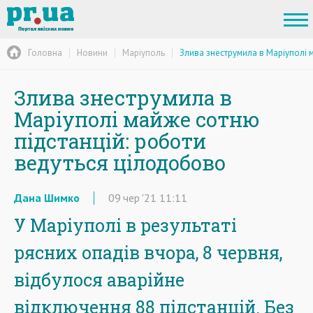
Головна
Новини
Маріуполь
Злива знеструмила в Маріуполі 
Злива знеструмила в
Маріуполі майже сотню
підстанцій: роботи
ведуться цілодобово
Дана Шимко
09
чер
'21
11:11
У Маріуполі в результаті
рясних опадів вчора, 8 червня,
відбулося аварійне
відключення 88 підстанцій. Без