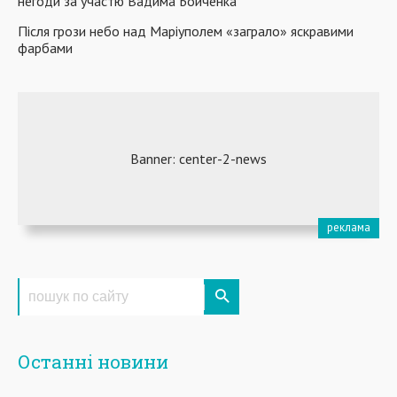
негоди за участю Вадима Бойченка
Після грози небо над Маріуполем «заграло» яскравими
фарбами
Останні новини