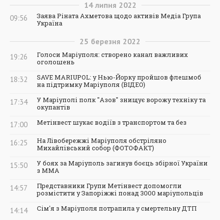
14
липня
2022
Заява Ріната Ахметова щодо активів Медіа Група
09:56
Україна
25
березня
2022
Голоси Маріуполя: створено канал важливих
19:26
оголошень
SAVE MARIUPOL: у Нью-Йорку пройшов флешмоб
18:32
на підтримку Маріуполя (ВІДЕО)
У Маріуполі полк "Азов" знищує ворожу техніку та
17:34
окупантів
Метінвест шукає водіїв з транспортом та без
17:00
На Лівобережжі Маріуполя обстріляно
16:25
Михайлівський собор (ФОТОФАКТ)
У боях за Маріуполь загинув боєць збірної України
15:50
з ММА
Представники Групи Метінвест допомогли
14:57
розмістити у Запоріжжі понад 3000 маріупольців
Сім'я з Маріуполя потрапила у смертельну ДТП
14:14