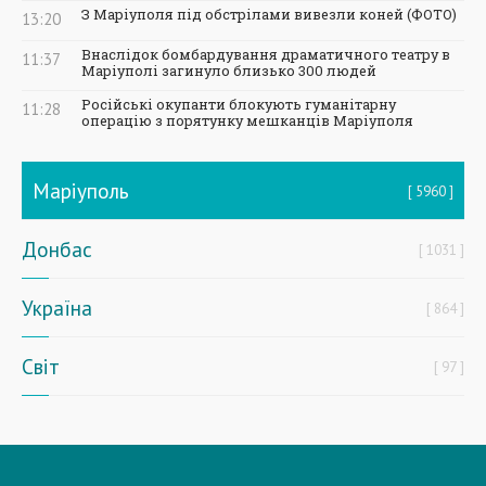
З Маріуполя під обстрілами вивезли коней (ФОТО)
13:20
Внаслідок бомбардування драматичного театру в
11:37
Маріуполі загинуло близько 300 людей
Російські окупанти блокують гуманітарну
11:28
операцію з порятунку мешканців Маріуполя
Маріуполь
5960
Донбас
1031
Україна
864
Світ
97