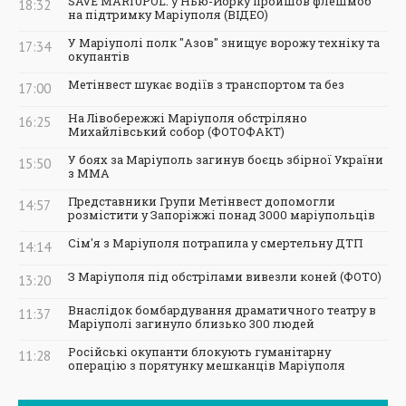
SAVE MARIUPOL: у Нью-Йорку пройшов флешмоб
18:32
на підтримку Маріуполя (ВІДЕО)
У Маріуполі полк "Азов" знищує ворожу техніку та
17:34
окупантів
Метінвест шукає водіїв з транспортом та без
17:00
На Лівобережжі Маріуполя обстріляно
16:25
Михайлівський собор (ФОТОФАКТ)
У боях за Маріуполь загинув боєць збірної України
15:50
з ММА
Представники Групи Метінвест допомогли
14:57
розмістити у Запоріжжі понад 3000 маріупольців
Сім'я з Маріуполя потрапила у смертельну ДТП
14:14
З Маріуполя під обстрілами вивезли коней (ФОТО)
13:20
Внаслідок бомбардування драматичного театру в
11:37
Маріуполі загинуло близько 300 людей
Російські окупанти блокують гуманітарну
11:28
операцію з порятунку мешканців Маріуполя