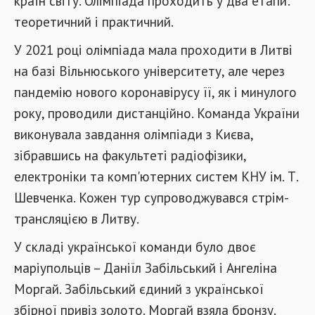
країн світу. Олімпіада проходить у два етапи:
теоретичний і практичний.
У 2021 році олімпіада мала проходити в Литві
на базі Вільнюського університету, але через
пандемію нового коронавірусу її, як і минулого
року, проводили дистанційно. Команда України
виконувала завдання олімпіади з Києва,
зібравшись на факультеті радіофізики,
електроніки та комп'ютерних систем КНУ ім. Т.
Шевченка. Кожен тур супроводжувався стрім-
трансляцією в Литву.
У складі української команди було двоє
маріупольців – Даніїл Забільський і Ангеліна
Моргай. Забільський єдиний з української
збірної привіз золото. Моргай взяла бронзу.