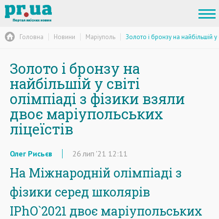
Головна
Новини
Маріуполь
Золото і бронзу на найбільшій у 
Золото і бронзу на
найбільшій у світі
олімпіаді з фізики взяли
двоє маріупольських
ліцеїстів
Олег Рисьєв
26
лип
'21
12:11
На Міжнародній олімпіаді з
фізики серед школярів
IPhO`2021 двоє маріупольських