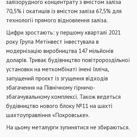
залізорудного концентрату з вмістом заліза
70,5% і окатишів із вмістом заліза 67,5% для
технології прямого відновлення заліза.
Цифри зростають: у першому кварталі 2021
року Група Метінвест інвестувала в
модернізацію виробництва 147 мільйонів
доларів. Триває будівництво повітророздільної
установки на меткомбінаті імені Ілліча,
запущений проєкт із згущення відходів
збагачення на Північному гірничо-
збагачувальному комплексі. Також ведеться
будівництво нового блоку №11 на шахті
шахтоуправління «Покровське».
На цьому металурги зупинятися не збираються.