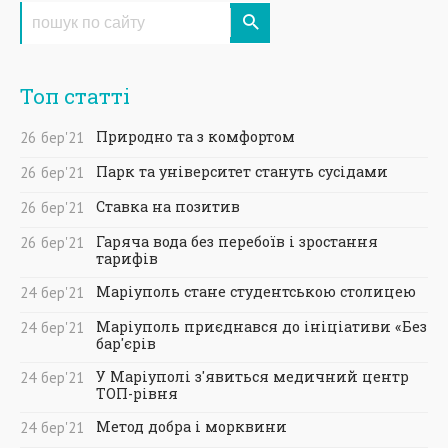
Топ статті
Природно та з комфортом
26
бер
'21
Парк та університет стануть сусідами
26
бер
'21
Ставка на позитив
26
бер
'21
Гаряча вода без перебоїв і зростання
26
бер
'21
тарифів
Маріуполь стане студентською столицею
24
бер
'21
Маріуполь приєднався до ініціативи «Без
24
бер
'21
бар'єрів
У Маріуполі з'явиться медичний центр
24
бер
'21
ТОП-рівня
Метод добра і морквини
24
бер
'21