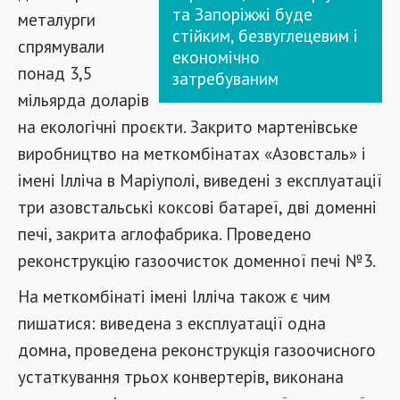
та Запоріжжі буде
металурги
стійким, безвуглецевим і
спрямували
економічно
понад 3,5
затребуваним
мільярда доларів
на екологічні проєкти. Закрито мартенівське
виробництво на меткомбінатах «Азовсталь» і
імені Ілліча в Маріуполі, виведені з експлуатації
три азовстальські коксові батареї, дві доменні
печі, закрита аглофабрика. Проведено
реконструкцію газоочисток доменної печі №3.
На меткомбінаті імені Ілліча також є чим
пишатися: виведена з експлуатації одна
домна, проведена реконструкція газоочисного
устаткування трьох конвертерів, виконана