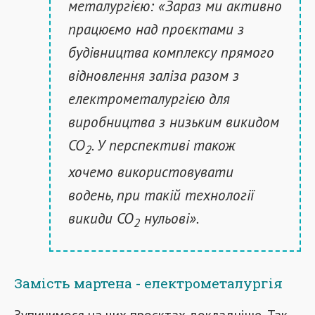
металургією: «Зараз ми активно
працюємо над проєктами з
будівництва комплексу прямого
відновлення заліза разом з
електрометалургією для
виробництва з низьким викидом
СО
. У перспективі також
2
хочемо використовувати
водень, при такій технології
викиди СО
нульові».
2
Замість мартена - електрометалургія
Зупинимося на цих проєктах докладніше. Так,