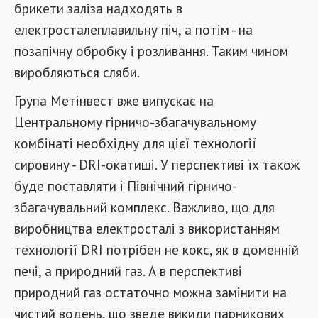
брикети заліза надходять в
електросталеплавильну піч, а потім - на
позапічну обробку і розливання. Таким чином
виробляються сляби.
Група Метінвест вже випускає на
Центральному гірничо-збагачувальному
комбінаті необхідну для цієї технології
сировину - DRI-окатиші. У перспективі їх також
буде поставляти і Північний гірничо-
збагачувальний комплекс. Важливо, що для
виробництва електросталі з використанням
технології DRI потрібен не кокс, як в доменній
печі, а природний газ. А в перспективі
природний газ остаточно можна замінити на
чистий водень, що зведе викиди парникових