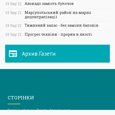
Авокадо замість булочок
19
бер
'21
Маріупольський район на марші
19
бер
'21
децентралізації
Тижневий запас - без заміни балонів
19
бер
'21
Прогрес техніки - прорив в якості
19
бер
'21
Архив Газети
СТОРІНКИ
Головна
Новини
Газета
Спецпроекти
Архів Приазовський робочий
Фоторепортажі