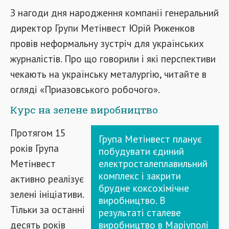
З нагоди дня народження компанії генеральний
директор Групи Метінвест Юрій Риженков
провів неформальну зустріч для українських
журналістів. Про що говорили і які перспективи
чекають на українську металургію, читайте в
огляді «Приазовського робочого».
Курс на зелене виробництво
Протягом 15
Група Метінвест планує
років Група
побудувати єдиний
Метінвест
електросталеплавильний
комплекс і закрити
активно реалізує
брудне коксохімічне
зелені ініціативи.
виробництво. В
Тільки за останні
результаті сталеве
десять років
виробництво в Маріуполі