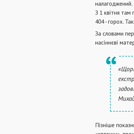
налагоджений.
З 1 квітня там 
404 - горох. Т
За словами пе
насіннєві мате
«Щорі
екстр
задов
Михай
Пізніше показн
«сплячки», про