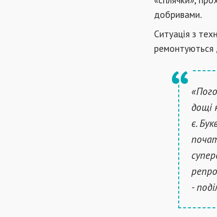
добривами.
Ситуація з тех
ремонтуються 
«Пого
дощі 
є. Бу
почат
супер
репро
- под