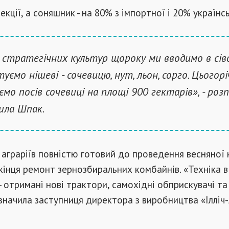
екції, а соняшник - на 80% з імпортної і 20% українсь
 стратегічних культур щороку ми вводимо в сів
туємо нішеві - сочевицю, нут, льон, сорго. Цьогорі
ємо посів сочевиці на площі 900 гектарів», - розп
ила Шпак.
 аграріїв повністю готовий до проведення весняної 
кінця ремонт зернозбиральних комбайнів. «Техніка в
​- отримані нові трактори, самохідні обприскувачі та
азначила заступниця директора з виробництва «Ілліч