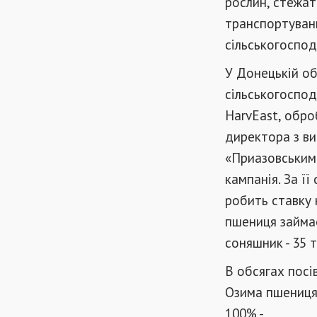
рослин, стежат
транспортуван
сільськогоспод
У Донецькій об
сільськогоспод
HarvEast, обро
директора з в
«Приазовським 
кампанія. За ї
робить ставку 
пшениця займає 
соняшник - 35 т
В обсягах посі
Озима пшениця 
100% -