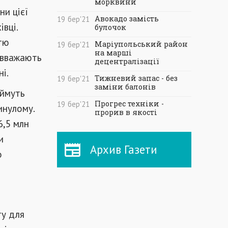
морквини
ни цієї
Авокадо замість
19
бер
'21
вці.
булочок
тю
Маріупольський район
19
бер
'21
на марші
 вважають
децентралізації
і.
Тижневий запас - без
19
бер
'21
заміни балонів
аймуть
Прогрес техніки -
19
бер
'21
минулому.
прорив в якості
6,5 млн
и
Архив Газети
о
ту для