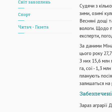
Світ захоплень
Судячи з кілько
зими, озимі ку
Спорт
Весняні дощі т
Читач - Газета
вологи. Щодо 
експерти, пого
За даними Міна
цього року 27,7
З них 15,6 млн 
га, сої - 1,3 мл
планують посіят
залишаться на р
Забезпечені
Зараз аграрії 