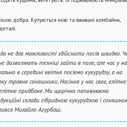
нікою добра. Купуються нові та вживані комбайни,
деталі.
да не дає можливості здійснити посів швидко. Ч
не дозволяють техніці зайти в поле, але час у н
квально в середині квітня посіємо кукурудзу, а на
ку травня соняшники. Насіння у нас своє, елітне 
елітне придбане. Ми щорічно поповнюємо
дукційні склади гібридною кукурудзою і соняшни
ілився Михайло Агурбаш.