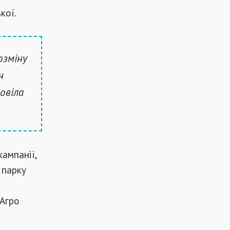
кої.
озміну
ч
овіла
кампанії,
 парку
-Агро