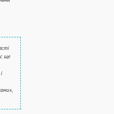
асті
ас ще
і
ками»,