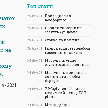
Топ статті
Природно та з
26
бер
'21
очаток
комфортом
як
Парк та університет
26
бер
'21
стануть сусідами
Ставка на позитив
26
бер
'21
іж
Гаряча вода без перебоїв
26
бер
'21
и на
і зростання тарифів
Маріуполь стане
24
бер
'21
студентською столицею
ькому
Маріуполь приєднався
у.
24
бер
'21
до ініціативи «Без
бар'єрів
ія - 2021
У Маріуполі з'явиться
24
бер
'21
медичний центр ТОП-
рівня
Метод добра і
24
бер
'21