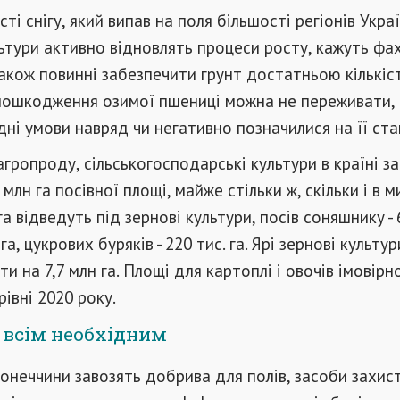
сті снігу, який випав на поля більшості регіонів Украї
льтури активно відновлять процеси росту, кажуть фахі
акож повинні забезпечити грунт достатньою кількіс
пошкодження озимої пшениці можна не переживати,
дні умови навряд чи негативно позначилися на її стан
гропроду, сільськогосподарські культури в країні з
 млн ​​га посівної площі, майже стільки ж, скільки і в 
га відведуть під зернові культури, посів соняшнику - 
н га, цукрових буряків - 220 тис. га. Ярі зернові культур
и на 7,7 млн ​​га. Площі для картоплі і овочів імовірн
івні 2020 року.
 всім необхідним
Донеччини завозять добрива для полів, засоби захис