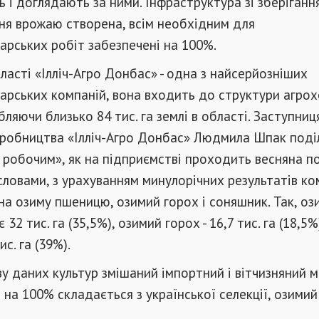
ь і доглядають за ними. Інфраструктура зі зберігання
ня врожаю створена, всім необхідним для
арських робіт забезпечені на 100%.
ласті «Ілліч-Агро Донбас» - одна з найсерйозніших
арських компаній, вона входить до структури агро
бляючи близько 84 тис. га землі в області. Заступниц
иробництва «Ілліч-Агро Донбас» Людмила Шпак поді
робочим», як на підприємстві проходить весняна п
ї словами, з урахуванням минулорічних результатів ко
на озиму пшеницю, озимий горох і соняшник. Так, оз
32 тис. га (35,5%), озимий горох - 16,7 тис. га (18,5%
ис. га (39%).
ву даних культур змішаний імпортний і вітчизняний м
на 100% складається з української селекції, озимий