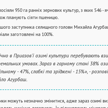
посіяли 950 га ранніх зернових культур, з яких 546 - я
акож планують сіяти пшеницю.
ршого заступника селищного голови Михайла Агурба
ріали заготовлені на 100%.
чно в Приазов'ї озимі культури перебувають взи
емальних умовах. Зараз в гарному стані 38% ози
ільному - 47%, слабкі та зріджені - 15%», - розпов
ло Агурбаш.
ики можуть незначно змінитися, адже зараз озимі ви
ходять кущіння, вегетують. Їх підживлюють мінерал