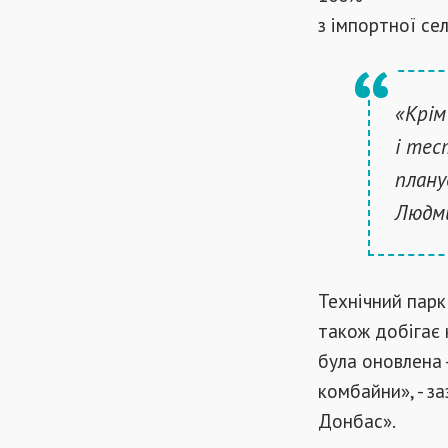
з імпортної сел
«Крім
і тес
плану
Людм
Технічний парк
також добігає 
була оновлена ​
комбайни», - з
Донбас».