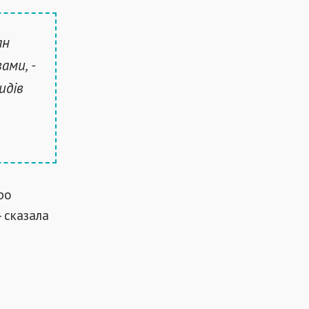
ан
ами, -
идів
ро
 сказала