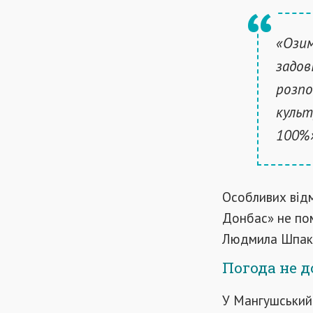
«Озим
задов
розпо
культ
100%»
Особливих відм
Донбас» не пом
Людмила Шпак
Погода не д
У Мангушський 