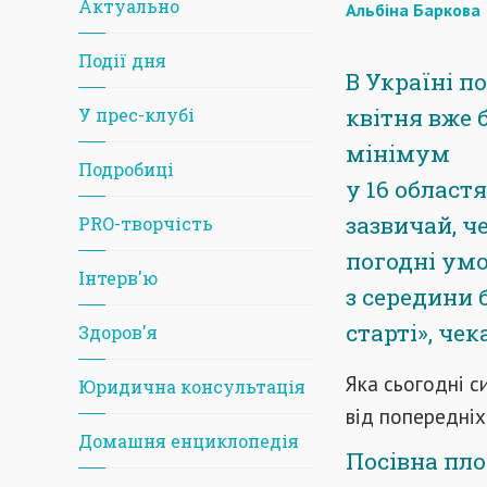
Актуально
Альбіна Баркова
Події дня
В Україні п
квітня вже б
У прес-клубі
мінімум
Подробиці
у 16 област
зазвичай, ч
PRO-творчість
погодні умо
Iнтерв'ю
з середини 
старті», че
Здоров'я
Яка сьогодні си
Юридична консультація
від попередніх
Домашня енциклопедія
Посівна пл