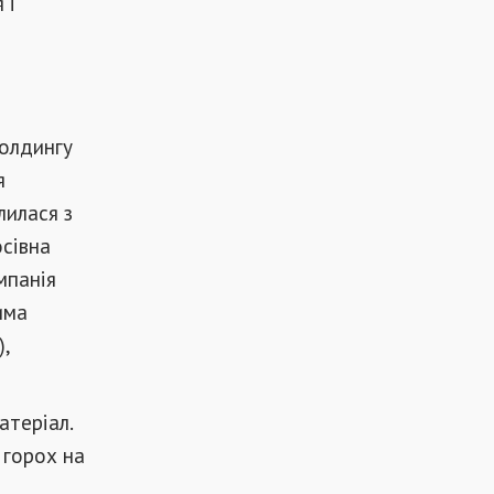
 і
холдингу
я
лилася з
осівна
мпанія
има
),
атеріал.
 горох на