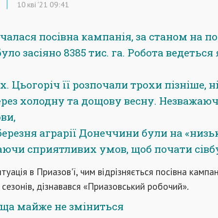
10
кві
'21
09:41
очалася посівна кампанія, за станом на п
уло засіяно 8385 тис. га. Робота ведеться 
ях. Цьогоріч її розпочали трохи пізніше, н
ерез холодну та дощову весну. Незважаюч
ви,
березня аграрії Донеччини були на «низ
каючи сприятливих умов, щоб почати сівб
туація в Приазов'ї, чим відрізняється посівна кампан
 сезонів, дізнавався «Приазовський робочий».
оща майже не зміниться