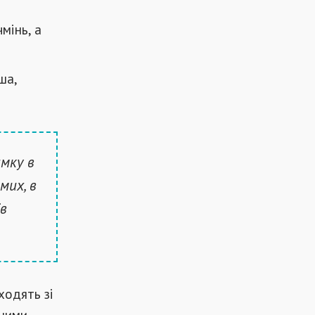
чмінь, а
ша,
мку в
мих, в
ів
ходять зі
ьними