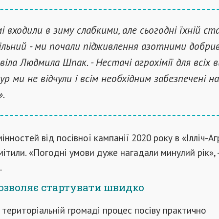
і входили в зиму слабкими, але сьогодні їхній ст
ільний - ми почали підживлення азотними добрив
віла Людмила Шпак. - Нестачі агрохімії для всіх в
ур ми не відчули і всім необхідним забезпечені на
.
інностей від посівної кампанії 2020 року в «Ілліч-Аг
ітили. «Погодні умови дуже нагадали минулий рік», -
.
озволяє стартувати швидко
територіальній громаді процес посіву практично