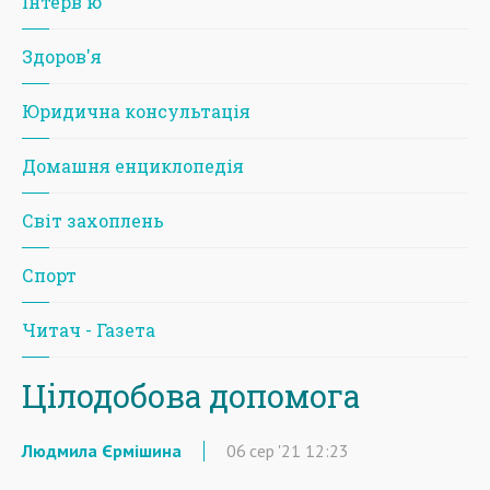
Iнтерв'ю
Здоров'я
Юридична консультація
Домашня енциклопедія
Світ захоплень
Спорт
Читач - Газета
Цілодобова допомога
Людмила Єрмішина
06
сер
'21
12:23