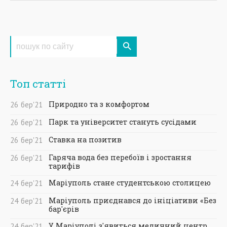
Топ статті
Природно та з комфортом
26
бер
'21
Парк та університет стануть сусідами
26
бер
'21
Ставка на позитив
26
бер
'21
Гаряча вода без перебоїв і зростання
26
бер
'21
тарифів
Маріуполь стане студентською столицею
24
бер
'21
Маріуполь приєднався до ініціативи «Без
24
бер
'21
бар'єрів
У Маріуполі з'явиться медичний центр
24
бер
'21