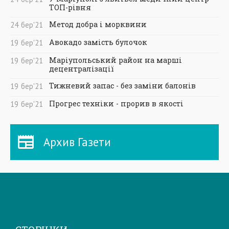
ТОП-рівня
Метод добра і морквини
24
бер
'21
Авокадо замість булочок
19
бер
'21
Маріупольський район на марші
19
бер
'21
децентралізації
Тижневий запас - без заміни балонів
19
бер
'21
Прогрес техніки - прорив в якості
19
бер
'21
Архив Газети