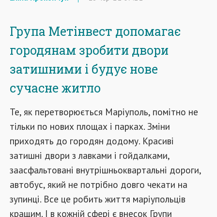
Група Метінвест допомагає
городянам зробити двори
затишними і будує нове
сучасне житло
Те, як перетворюється Маріуполь, помітно не
тільки по нових площах і парках. Зміни
приходять до городян додому. Красиві
затишні двори з лавками і гойдалками,
заасфальтовані внутрішньоквартальні дороги,
автобус, який не потрібно довго чекати на
зупинці. Все це робить життя маріупольців
кращим. І в кожній сфері є внесок Групи