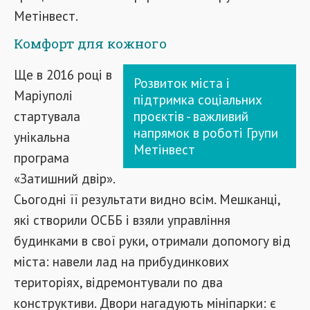
Метінвест.
Комфорт для кожного
Ще в 2016 році в
Розвиток міста і
Маріуполі
підтримка соціальних
стартувала
проєктів - важливий
напрямок в роботі Групи
унікальна
Метінвест
програма
«Затишний двір».
Сьогодні її результати видно всім. Мешканці,
які створили ОСББ і взяли управління
будинками в свої руки, отримали допомогу від
міста: навели лад на прибудинкових
територіях, відремонтували по два
конструктиви. Двори нагадують мініпарки: є