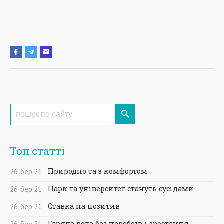
Топ статті
Природно та з комфортом
26
бер
'21
Парк та університет стануть сусідами
26
бер
'21
Ставка на позитив
26
бер
'21
Гаряча вода без перебоїв і зростання