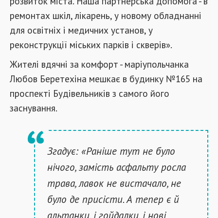
розвиток міста. Наша партнерська допомога - в
ремонтах шкіл, лікарень, у новому обладнанні
для освітніх і медичних установ, у
реконструкції міських парків і скверів».
Жителі вдячні за комфорт - маріупольчанка
Любов Беретехіна мешкає в будинку №165 на
проспекті Будівельників з самого його
заснування.
Згадує: «Раніше тут не було
нічого, замість асфальту росла
трава, лавок не вистачало, не
було де присісти. А тепер є й
альтанки, і гойдалки, і нові