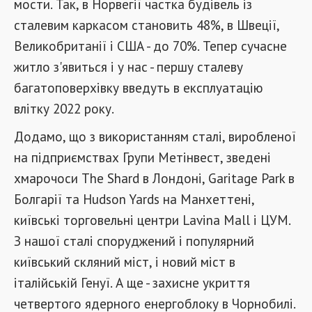
мости. Так, в Норвегії частка будівель із
сталевим каркасом становить 48%, в Швеції,
Великобританії і США - до 70%. Тепер сучасне
житло з'явиться і у нас - першу сталеву
багатоповерхівку введуть в експлуатацію
влітку 2022 року.
Додамо, що з використанням сталі, виробленої
на підприємствах Групи Метінвест, зведені
хмарочоси The Shard в Лондоні, Garitage Park в
Болгарії та Hudson Yards на Манхеттені,
київські торговельні центри Lavina Mall і ЦУМ.
З нашої сталі споруджений і популярний
київський скляний міст, і новий міст в
італійській Генуї. А ще - захисне укриття
четвертого ядерного енергоблоку в Чорнобилі.