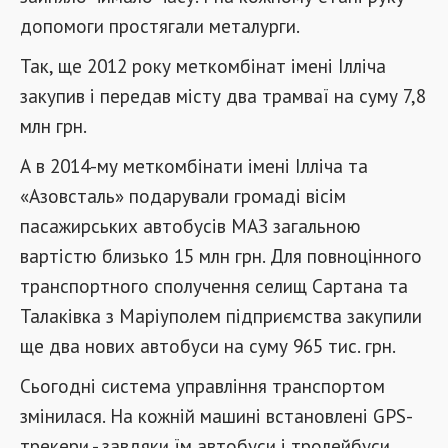
допомоги простягали металурги.
Так, ще 2012 року меткомбінат імені Ілліча
закупив і передав місту два трамваї на суму 7,8
млн грн.
А в 2014-му меткомбінати імені Ілліча та
«Азовсталь» подарували громаді вісім
пасажирських автобусів МАЗ загальною
вартістю близько 15 млн грн. Для повноцінного
транспортного сполучення селищ Сартана та
Талаківка з Маріуполем підприємства закупили
ще два нових автобуси на суму 965 тис. грн.
Сьогодні система управління транспортом
змінилася. На кожній машині встановлені GPS-
трекери - завдяки їм автобуси і тролейбуси