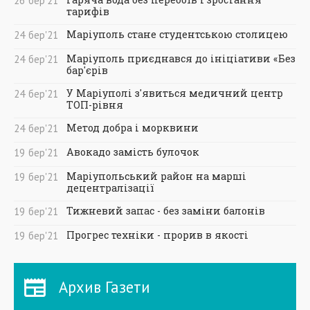
26
бер
'21
тарифів
Маріуполь стане студентською столицею
24
бер
'21
Маріуполь приєднався до ініціативи «Без
24
бер
'21
бар'єрів
У Маріуполі з'явиться медичний центр
24
бер
'21
ТОП-рівня
Метод добра і морквини
24
бер
'21
Авокадо замість булочок
19
бер
'21
Маріупольський район на марші
19
бер
'21
децентралізації
Тижневий запас - без заміни балонів
19
бер
'21
Прогрес техніки - прорив в якості
19
бер
'21
Архив Газети