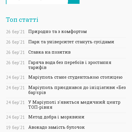
Топ статті
Природно та з комфортом
26
бер
'21
Парк та університет стануть сусідами
26
бер
'21
Ставка на позитив
26
бер
'21
Гаряча вода без перебоїв і зростання
26
бер
'21
тарифів
Маріуполь стане студентською столицею
24
бер
'21
Маріуполь приєднався до ініціативи «Без
24
бер
'21
бар'єрів
У Маріуполі з'явиться медичний центр
24
бер
'21
ТОП-рівня
Метод добра і морквини
24
бер
'21
Авокадо замість булочок
19
бер
'21