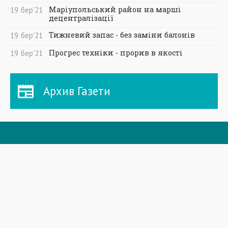
Маріупольський район на марші
19
бер
'21
децентралізації
Тижневий запас - без заміни балонів
19
бер
'21
Прогрес техніки - прорив в якості
19
бер
'21
Архив Газети
СТОРІНКИ
Головна
Новини
Газета
Спецпроекти
Архів Приазовський робочий
Фоторепортажі
Інформацiя для акцiонерiв та стейкхолдерiв