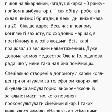
пішов на лікарняний, - згадує лікарка. - З ранку -
прийом в амбулаторії. Після обіду - робота в
складі виїзної бригади, в деякі дні виїжджала
на 20 і більше адрес. Весь час в повному
комплекті захисту, по сходових маршах, в
постійному діалозі з людьми. Всі лікарі
працювали з великим навантаженням. Дуже
допомагає моя медсестра Олена Голощапова,
рада, що у мене така надійна помічниця».
Спеціально створені в допомогу лікарям колл-
центри опитували за телефоном хворих, які
лікувалися амбулаторно, виокремлюючи із
загальної маси тих, кого повинен
проконсультувати сімейний лікар. І таких
виявлялося чимало. «На зв'язку з усіма цими