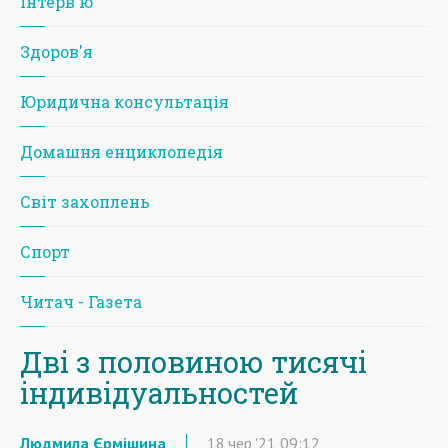
Iнтерв'ю
Здоров'я
Юридична консультація
Домашня енциклопедія
Світ захоплень
Спорт
Читач - Газета
Дві з половиною тисячі
індивідуальностей
Людмила Єрмішина
18
чер
'21
09:12