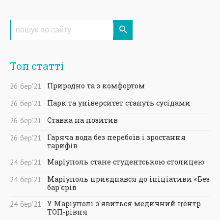
Топ статті
Природно та з комфортом
26
бер
'21
Парк та університет стануть сусідами
26
бер
'21
Ставка на позитив
26
бер
'21
Гаряча вода без перебоїв і зростання
26
бер
'21
тарифів
Маріуполь стане студентською столицею
24
бер
'21
Маріуполь приєднався до ініціативи «Без
24
бер
'21
бар'єрів
У Маріуполі з'явиться медичний центр
24
бер
'21
ТОП-рівня