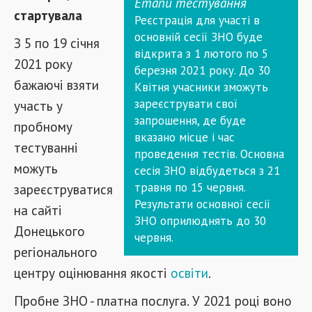
Етапи тестування
стартувала
Реєстрація для участі в
основній сесії ЗНО буде
З 5 по 19 січня
відкрита з 1 лютого по 5
2021 року
березня 2021 року. До 30
бажаючі взяти
Квітня учасники зможуть
зареєструвати свої
участь у
запрошення, де буде
пробному
вказано місце і час
тестуванні
проведення тестів. Основна
можуть
сесія ЗНО відбудеться з 21
травня по 15 червня.
зареєструватися
Результати основної сесії
на сайті
ЗНО оприлюднять до 30
Донецького
червня.
регіонального
центру оцінювання якості
освіти
.
Пробне ЗНО - платна послуга. У 2021 році воно