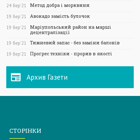
Метод добра і морквини
24
бер
'21
Авокадо замість булочок
19
бер
'21
Маріупольський район на марші
19
бер
'21
децентралізації
Тижневий запас - без заміни балонів
19
бер
'21
Прогрес техніки - прорив в якості
19
бер
'21
Архив Газети
СТОРІНКИ