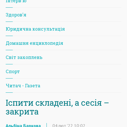
Iнтерв'ю
Здоров'я
Юридична консультація
Домашня енциклопедія
Світ захоплень
Спорт
Читач - Газета
Іспити складені, а сесія –
закрита
Альбіна Баркова
04
лют
'22
10:02