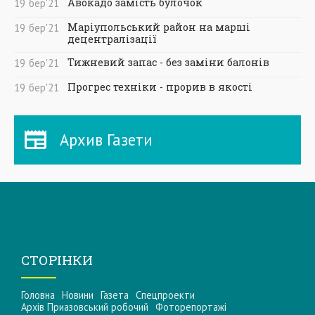
Авокадо замість булочок
19
бер
'21
Маріупольський район на марші
19
бер
'21
децентралізації
Тижневий запас - без заміни балонів
19
бер
'21
Прогрес техніки - прорив в якості
19
бер
'21
Архив Газети
СТОРІНКИ
Головна
Новини
Газета
Спецпроекти
Архів Приазовський робочий
Фоторепортажі