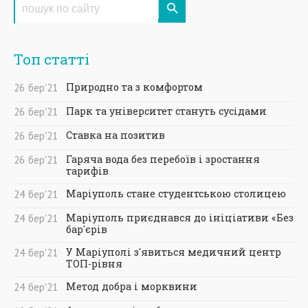
Топ статті
Природно та з комфортом
26
бер
'21
Парк та університет стануть сусідами
26
бер
'21
Ставка на позитив
26
бер
'21
Гаряча вода без перебоїв і зростання
26
бер
'21
тарифів
Маріуполь стане студентською столицею
24
бер
'21
Маріуполь приєднався до ініціативи «Без
24
бер
'21
бар'єрів
У Маріуполі з'явиться медичний центр
24
бер
'21
ТОП-рівня
Метод добра і морквини
24
бер
'21