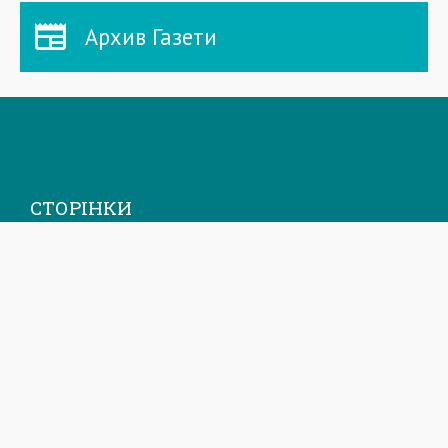
Архив Газети
СТОРІНКИ
Головна
Новини
Газета
Спецпроекти
Архів Приазовський робочий
Фоторепортажі
Інформацiя для акцiонерiв та стейкхолдерiв