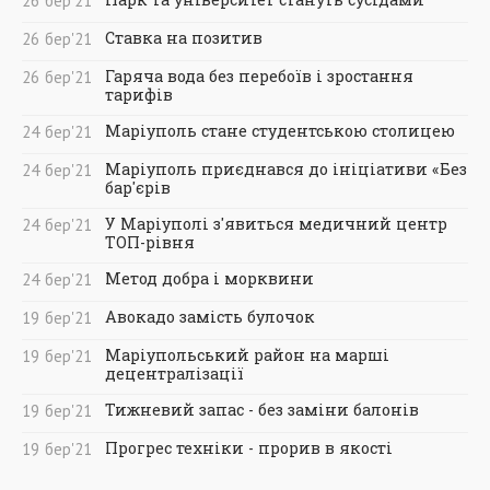
26
бер
'21
Ставка на позитив
26
бер
'21
Гаряча вода без перебоїв і зростання
26
бер
'21
тарифів
Маріуполь стане студентською столицею
24
бер
'21
Маріуполь приєднався до ініціативи «Без
24
бер
'21
бар'єрів
У Маріуполі з'явиться медичний центр
24
бер
'21
ТОП-рівня
Метод добра і морквини
24
бер
'21
Авокадо замість булочок
19
бер
'21
Маріупольський район на марші
19
бер
'21
децентралізації
Тижневий запас - без заміни балонів
19
бер
'21
Прогрес техніки - прорив в якості
19
бер
'21