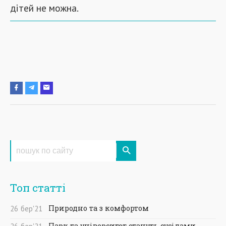
дітей не можна.
Топ статті
Природно та з комфортом
26
бер
'21
Парк та університет стануть сусідами