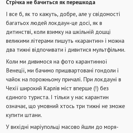
Стрічка не бачиться як перешкода
І все б, як то кажуть, добре, але у свідомості
багатьох людей локдаун-це досі, як в
дитинстві, коли взимку на шкільній дошці
великими літерами пишуть «карантин» і можна
два тижні відпочивати і дивитися мультфільми.
Коли ми дивимося на фото карантинної
Венеції, ми бачимо пришвартовані гондоли і
чайок на порожньому причалі. При локдауні в
Чехії широкий Карлів міст вперше (!) без
єдиного туриста. І тільки у нас карантин
означає, що умовний хтось три тижні не зможе
купити штани.
У вихідні маріупольці масово йшли до моря-