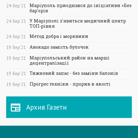
Маріуполь приєднався до ініціативи «Без
24
бер
'21
бар'єрів
У Маріуполі з'явиться медичний центр
24
бер
'21
ТОП-рівня
Метод добра і морквини
24
бер
'21
Авокадо замість булочок
19
бер
'21
Маріупольський район на марші
19
бер
'21
децентралізації
Тижневий запас - без заміни балонів
19
бер
'21
Прогрес техніки - прорив в якості
19
бер
'21
Архив Газети