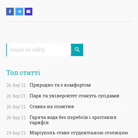
Топ статті
Природно та з комфортом
26
бер
'21
Парк та університет стануть сусідами
26
бер
'21
Ставка на позитив
26
бер
'21
Гаряча вода без перебоїв і зростання
26
бер
'21
тарифів
Маріуполь стане студентською столицею
24
бер
'21