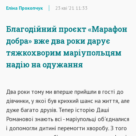
Еліна Прокопчук
23
кві
'21
11:33
Благодійний проєкт «Марафон
добра» вже два роки дарує
тяжкохворим маріупольцям
надію на одужання
Два роки тому ми вперше прийшли в гості до
дівчинки, у якої був крихкий шанс на життя, але
дуже багато друзів. Тепер історію Даші
Романової знають всі - маріупольці об'єдналися
і допомогли дитині перемогти хворобу. З того