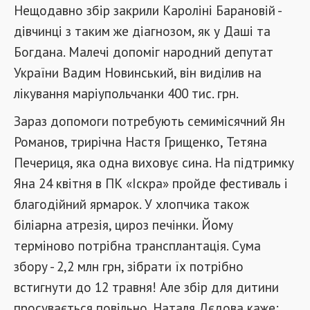
Нещодавно збір закрили Кароліні Барановій -
дівчинці з таким же діагнозом, як у Даші та
Богдана. Малечі допоміг народний депутат
України Вадим Новинський, він виділив на
лікування маріупольчанки 400 тис. грн.
Зараз допомоги потребують семимісячний Ян
Романов, трирічна Настя Грищенко, Тетяна
Печериця, яка одна виховує сина. На підтримку
Яна 24 квітня в ПК «Іскра» пройде фестиваль і
благодійний ярмарок. У хлопчика також
біліарна атрезія, цироз печінки. Йому
терміново потрібна трансплантація. Сума
збору - 2,2 млн грн, зібрати їх потрібно
встигнути до 12 травня! Але збір для дитини
просувається повільно. Наталя Дєдова каже: