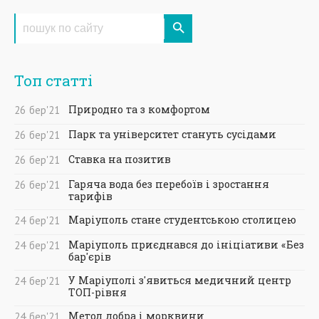
Топ статті
Природно та з комфортом
26
бер
'21
Парк та університет стануть сусідами
26
бер
'21
Ставка на позитив
26
бер
'21
Гаряча вода без перебоїв і зростання
26
бер
'21
тарифів
Маріуполь стане студентською столицею
24
бер
'21
Маріуполь приєднався до ініціативи «Без
24
бер
'21
бар'єрів
У Маріуполі з'явиться медичний центр
24
бер
'21
ТОП-рівня
Метод добра і морквини
24
бер
'21