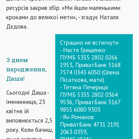
ресурсів закрив збір. «Ми йшли маленькими
кроками до великої мети», - згадує Наталя
Дєдова.
Страшно не встигнути
- Настя Грищенко
ПУМБ 5355 2802 0266
З днем ​​
1953, ПриватБанк 5168
народження,
7574 0343 6050 (Олена
Даша!
Пісаткова, мати)
- Тетяна Печериця
Сьогодні Даша -
ПУМБ 5355 2802 0364
іменинниця, 23
9536, ПриватБанк 5167
9855 6080 9303
квітня їй
- Ян Романов
виповнюється 2,5
ПриватБанк 4731 2191
року. Коли бачиш,
2063 0359,
як ця активна