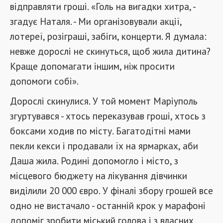
відправляти гроші. «Голь на вигадки хитра, -
згадує Наталя. - Ми організовували акції,
лотереї, розіграші, забіги, концерти. Я думала:
невже дорослі не скинуться, щоб жила дитина?
Краще допомагати іншим, ніж просити
допомоги собі».
Дорослі скинулися. У той момент Маріуполь
згуртувався - хтось переказував гроші, хтось з
боксами ходив по місту. Багатодітні мами
пекли кекси і продавали їх на ярмарках, аби
Даша жила. Родині допомогло і місто, з
місцевого бюджету на лікування дівчинки
виділили 20 000 євро. У фіналі збору грошей все
одно не вистачало - останній крок у марафоні
допоміг зробити міський голова і з власних