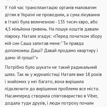
У той час трансплантацію органів маловагим
дітям в Україні не проводили, а сума лікування
в Італії була величезною - 135 тисяч євро, або
4,5 мільйона гривень. На пошук коштів давали
півроку. Наталя згадує: «Перед початком збору
мій син Саша запитав мене:" Ти правда
допоможеш Даші? Давай продамо квартиру і
дамо їй гроші!"»
Потрібно було шукати не такий радикальний
шлях. Так як у журналістиці Наталя вже 18 років
і знайомих у неї багато, вона вирішила
підключити до вирішення проблеми все місто.
Насамперед створила співтовариство в Viber,
додала туди друзів, і люди потроху почали