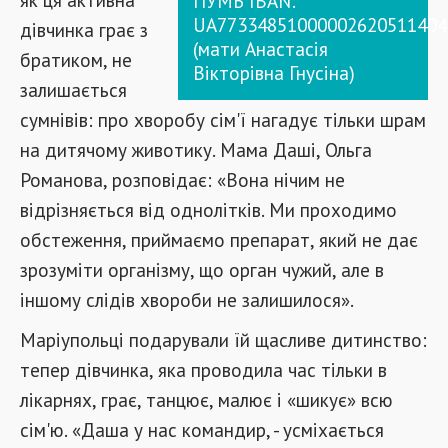
ПУМБ IBAN:
UA77334851000002620511404
дівчинка грає з
(мати Анастасія
братиком, не
Вікторівна Гнусіна)
залишається
сумнівів: про хворобу сім'ї нагадує тільки шрам
на дитячому животику. Мама Даші, Ольга
Романова, розповідає: «Вона нічим не
відрізняється від однолітків. Ми проходимо
обстеження, приймаємо препарат, який не дає
зрозуміти організму, що орган чужий, але в
іншому слідів хвороби не залишилося».
Маріупольці подарували їй щасливе дитинство:
тепер дівчинка, яка проводила час тільки в
лікарнях, грає, танцює, малює і «шикує» всю
сім'ю. «Даша у нас командир, - усміхається