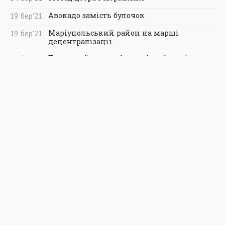
Авокадо замість булочок
19
бер
'21
Маріупольський район на марші
19
бер
'21
децентралізації
Тижневий запас - без заміни балонів
19
бер
'21
Прогрес техніки - прорив в якості
19
бер
'21
Архив Газети
СТОРІНКИ
Головна
Новини
Газета
Спецпроекти