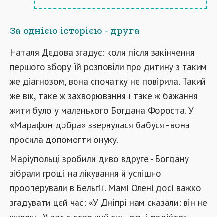
За однією історією - друга
Наталя Дєдова згадує: коли після закінчення
першого збору їй розповіли про дитину з таким
же діагнозом, вона спочатку не повірила. Такий
же вік, таке ж захворювання і таке ж бажання
жити було у маленького Богдана Фороста. У
«Марафон добра» звернулася бабуся - вона
просила допомогти онуку.
Маріупольці зробили диво вдруге - Богдану
зібрали гроші на лікування й успішно
прооперували в Бельгії. Мамі Олені досі важко
згадувати цей час: «У Дніпрі нам сказали: він не
жилець. У вас є старший син, ось і радійте».