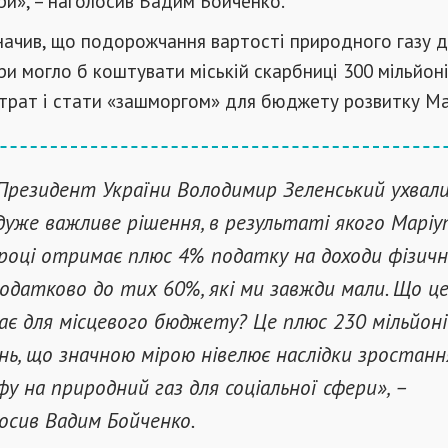
ри», – наголосив Вадим Бойченко.
начив, що подорожчання вартості природного газу 
ри могло б коштувати міській скарбниці 300 мільйоні
трат і стати «зашморгом» для бюджету розвитку Ма
Президент України Володимир Зеленський ухвал
дуже важливе рішення, в результаті якого Маріу
році отримає плюс 4% податку на доходи фізич
додатково до тих 60%, які ми завжди мали. Що ц
ає для місцевого бюджету? Це плюс 230 мільйоні
нь, що значною мірою нівелює наслідки зростанн
у на природний газ для соціальної сфери», –
осив Вадим Бойченко.