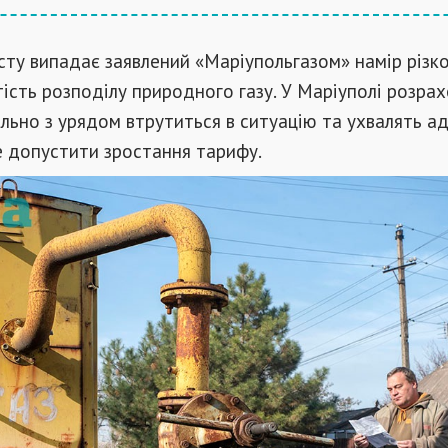
сту випадає заявлений «Маріупольгазом» намір різк
ість розподілу природного газу. У Маріуполі розра
ьно з урядом втрутиться в ситуацію та ухвалять ад
е допустити зростання тарифу.