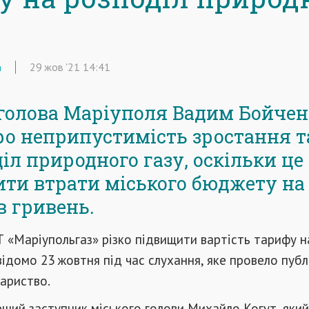
а
29
жов
'21
14:41
голова Маріуполя Вадим Бойчен
ро неприпустимість зростання 
діл природного газу, оскільки ц
ти втрати міського бюджету на 
в гривень.
 «Маріупольгаз» різко підвищити вартість тарифу н
відомо 23 жовтня під час слухання, яке провело публ
ариство.
рший заступник міського голови Михайло Когут, який