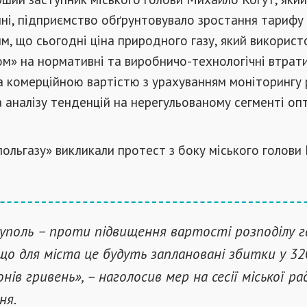
нні, підприємство обґрунтовувало зростання тарифу
м, що сьогодні ціна природного газу, який використ
м» на нормативні та виробничо-технологічні втрати
а комерційною вартістю з урахуванням моніторингу 
а аналізу тенденцій на нерегульованому сегменті оп
ольгазу» викликали протест з боку міського голови
уполь – проти підвищення вартості розподілу га
що для міста це будуть заплановані збитки у 32
онів гривень», – наголосив мер на сесії міської ра
ня.