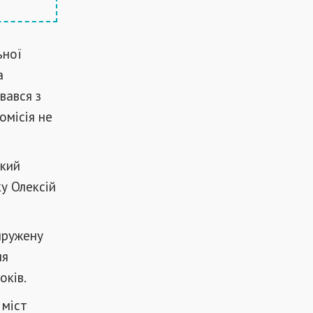
ьної
а
вався з
омісія не
ький
ку Олексій
пружену
ня
оків.
 міст