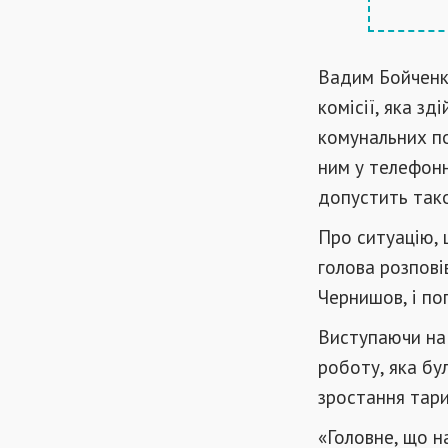
Вадим Бойченко
комісії, яка з
комунальних по
ним у телефонн
допустить тако
Про ситуацію, 
голова розповів
Чернишов, і по
Виступаючи на 
роботу, яка б
зростання тари
«Головне, що н