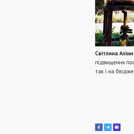
Світлина Алін
підвищення пос
так і на бюдже