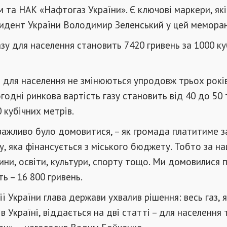
м та НАК «Нафтогаз України». Є ключові маркери, які
идент України Володимир Зеленський у цей мемора
азу для населення становить 7420 гривень за 1000 ку
 для населення не змінюються упродовж трьох років
огодні ринкова вартість газу становить від 40 до 50 
 кубічних метрів.
важливо було домовитися, – як громада платитиме з
у, яка фінансується з міського бюджету. Тобто за на
ни, освіти, культури, спорту тощо. Ми домовилися 
ть – 16 800 гривень.
ії України глава держави ухвалив рішення: весь газ, 
в Україні, віддається на дві статті – для населення 