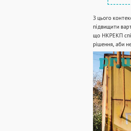
З цього контек
підвищити варт
що НКРЕКП спіл
рішення, аби н