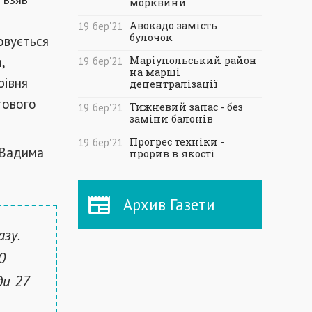
морквини
Авокадо замість
19
бер
'21
булочок
овується
,
Маріупольський район
19
бер
'21
на марші
рівня
децентралізації
тового
Тижневий запас - без
19
бер
'21
заміни балонів
Прогрес техніки -
19
бер
'21
 Вадима
прорив в якості
Архив Газети
зу.
0
ди 27