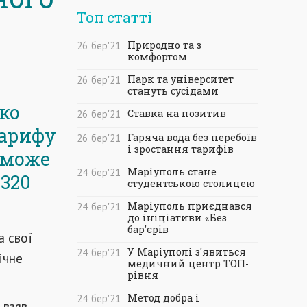
Топ статті
Природно та з
26
бер
'21
комфортом
Парк та університет
26
бер
'21
стануть сусідами
ко
Ставка на позитив
26
бер
'21
тарифу
Гаряча вода без перебоїв
26
бер
'21
і зростання тарифів
е може
Маріуполь стане
24
бер
'21
320
студентською столицею
Маріуполь приєднався
24
бер
'21
до ініціативи «Без
бар'єрів
а свої
У Маріуполі з'явиться
24
бер
'21
ічне
медичний центр ТОП-
рівня
Метод добра і
24
бер
'21
 взяв