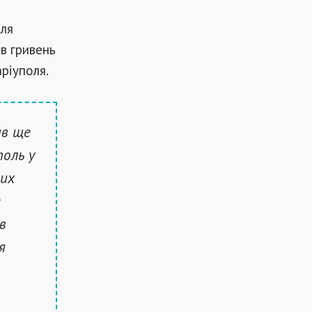
для
в гривень
ріуполя.
ив ще
поль у
них
е
в
я