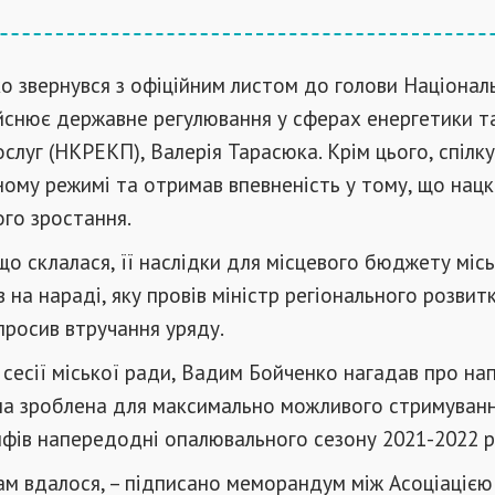
 звернувся з офіційним листом до голови Націонал
дійснює державне регулювання у сферах енергетики т
слуг (НКРЕКП), Валерія Тарасюка. Крім цього, спілку
ому режимі та отримав впевненість у тому, що нацк
го зростання.
що склалася, її наслідки для місцевого бюджету міс
 на нараді, яку провів міністр регіонального розвит
просив втручання уряду.
сесії міської ради, Вадим Бойченко нагадав про на
ула зроблена для максимально можливого стримуван
фів напередодні опалювального сезону 2021-2022 р
ам вдалося, – підписано меморандум між Асоціацією