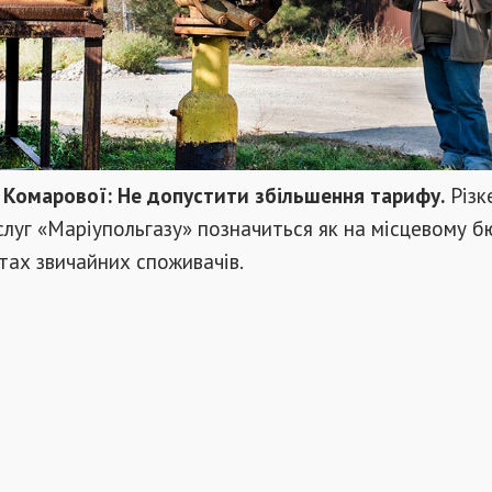
и Комарової: Не допустити збільшення тарифу.
Різк
луг «Маріупольгазу» позначиться як на місцевому б
тах звичайних споживачів.