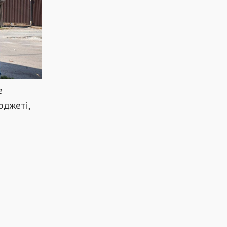
е
юджеті,