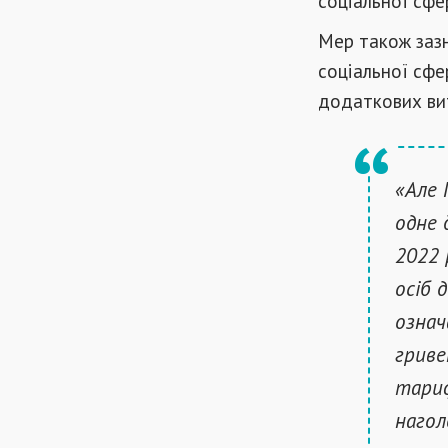
соціальної сфе
Мер також заз
соціальної сфе
додаткових ви
«Але 
одне 
2022 
осіб 
означ
гриве
тариф
нагол