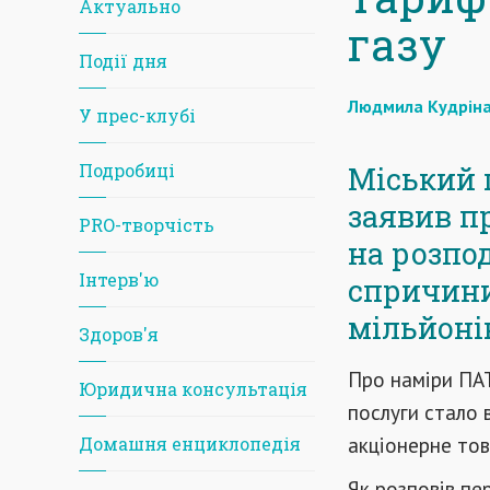
Актуально
газу
Події дня
Людмила Кудрін
У прес-клубі
Подробиці
Міський 
заявив п
PRO-творчість
на розпо
Iнтерв'ю
спричини
мільйоні
Здоров'я
Про наміри ПАТ
Юридична консультація
послуги стало 
акціонерне тов
Домашня енциклопедія
Як розповів пе