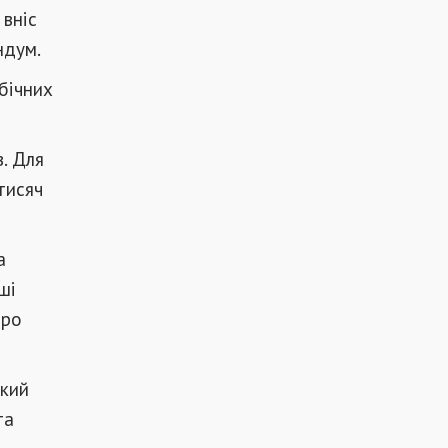
 вніс
ндум.
бічних
. Для
тисяч
а
ші
про
який
та