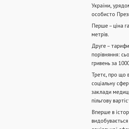
України, урядо
особисто През
Перше – ціна г
метрів.
Друге – тарифи
порівняння: сь
гривень за 1000
Третє, про що 
соціальну сфер
заклади медици
пільгову вартіс
Вперше в істор
видобувається 