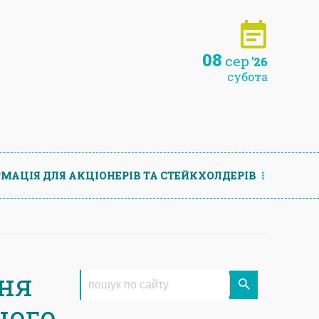
08
сер
'26
субота
МАЦIЯ ДЛЯ АКЦIОНЕРIВ ТА СТЕЙКХОЛДЕРIВ
ня
ного