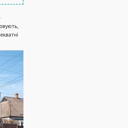
о
ховують,
екватні