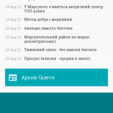
У Маріуполі з'явиться медичний центр
24
бер
'21
ТОП-рівня
Метод добра і морквини
24
бер
'21
Авокадо замість булочок
19
бер
'21
Маріупольський район на марші
19
бер
'21
децентралізації
Тижневий запас - без заміни балонів
19
бер
'21
Прогрес техніки - прорив в якості
19
бер
'21
Архив Газети