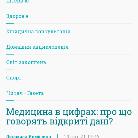
Iнтерв'ю
Здоров'я
Юридична консультація
Домашня енциклопедія
Світ захоплень
Спорт
Читач - Газета
Медицина в цифрах: про що
говорять відкриті дані?
Людмила Єрмішина
19
лют
'21
12:45