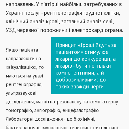
направлень. У п'ятірці найбільш затребуваних в
Україні послуг - рентгенографія грудної клітки,
клінічний аналіз крові, загальний аналіз сечі,
УЗД черевної порожнини і електрокардіограма.
Принцип «Гроші йдуть за
Якщо пацієнта
пацієнтом» стимулює
лікарні до конкуренції, а
направляють на
лікарів - бути не тільки
«візуалізацію», то
компетентними, а й
маються на увазі
доброзичливими: до
рентгенографію,
таких завжди черги
ультразвукові
дослідження, магнітно-резонансну та комп'ютерну
томографію, ангіографію, енцефалографію.
Лабораторні дослідження - це біохімічні,
бактеріологічні, імунологічні, генетичні, цитологічні,