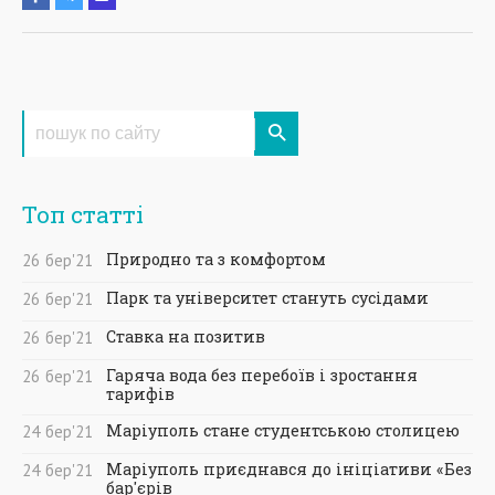
Топ статті
Природно та з комфортом
26
бер
'21
Парк та університет стануть сусідами
26
бер
'21
Ставка на позитив
26
бер
'21
Гаряча вода без перебоїв і зростання
26
бер
'21
тарифів
Маріуполь стане студентською столицею
24
бер
'21
Маріуполь приєднався до ініціативи «Без
24
бер
'21
бар'єрів