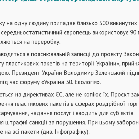
ку на одну людину припадає близько 500 викинутих п
С середньостатистичний європеєць використовує 90 п
ляються на переробку.
аводяться в пояснювальній записці до проєкту Зако
у пластикових пакетів на території України», прийн
ою. Президент України Володимир Зеленський підп
під час форуму «Україна 30. Екологія».
ться на директивах ЄС, але не копіює їх. Проєкт за
ння пластикових пакетів в сферах роздрібної торгі
арчування, надання послуг і вводить для суб'єктів
я штрафні санкції за порушення. При цьому заборон
 на всі пакети (див. Інфографіку).