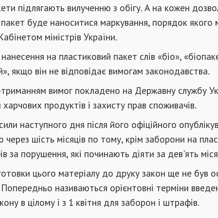
ети підлягають вилученню з обігу. А на кожен дозв
пакет буде наноситися маркування, порядок якого 
абінетом міністрів України.
нанесення на пластиковий пакет слів «біо», «біопак
», якщо він не відповідає вимогам законодавства.
отриманням вимог покладено на Державну службу Ук
 харчових продуктів і захисту прав споживачів.
сили наступного дня після його офіційного опублікув
ю через шість місяців по тому, крім заборони на пла
в за порушення, які починають діяти за дев'ять міся
отовки цього матеріалу до друку закон ще не був о
 Попередньо називаються орієнтовні терміни введен
акону в цілому і з 1 квітня для заборон і штрафів.