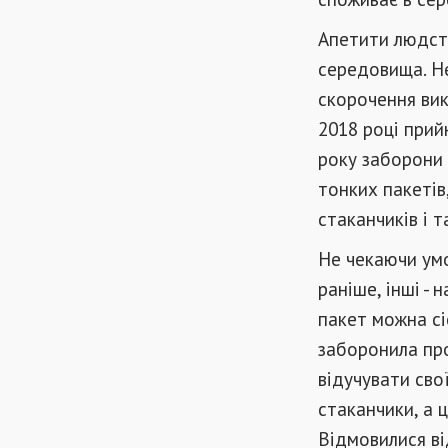
Апетити людств
середовища. Н
скорочення вик
2018 році прий
року заборони 
тонких пакетів
стаканчиків і т
Не чекаючи умо
раніше, інші - 
пакет можна сі
заборонила пр
відучувати сво
стаканчики, а ц
Відмовилися ві