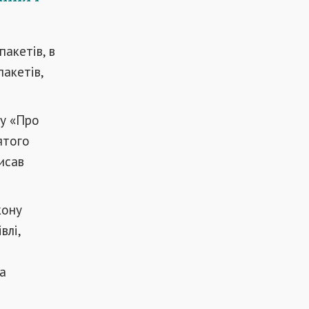
акетів, в
акетів,
ну «Про
ятого
исав
кону
влі,
а