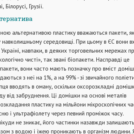
, Білорусі, Грузії.
ьтернатива
ною альтернативою пластику вважаються пакети, як
 навколишньому середовищі. При цьому в ЄС вони в
в Україні, навпаки, в деяких торговельних мережах 
ологічно чисті», так звані біопакети. Насправді це
пакети, вони часто мають позначку про вміст домі
аються з неї на 1%, а на 99% - зі звичайного поліет
ця вводять в оману, оскільки оксорозкладні доміш
у від забруднення. Ці домішки на основі металів
озкладання пластику на мільйони мікроскопічних ч
сню і ультрафіолету через певний проміжок часу.
ікуди не зникає, його частинки назавжди залишають
 разом з водою і їжею проникають в організм людини.