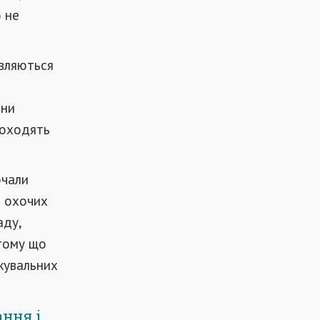
о не
овляються
они
роходять
очали
о охочих
аду,
 тому що
ежувальних
ання і