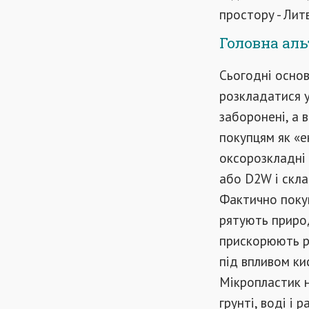
простору - Литві
Головна ал
Сьогодні основ
розкладатися у
заборонені, а 
покупцям як «ек
оксорозкладні 
або D2W і склад
Фактично покуп
рятують природ
прискорюють р
під впливом ки
Мікропластик н
грунті, воді і