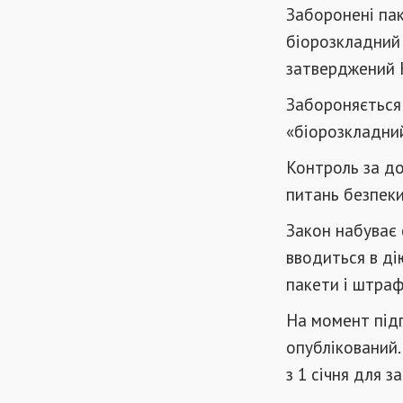
Заборонені пак
біорозкладний 
затверджений К
Забороняється 
«біорозкладний
Контроль за д
питань безпеки
Закон набуває 
вводиться в ді
пакети і штрафі
На момент підг
опублікований.
з 1 січня для з