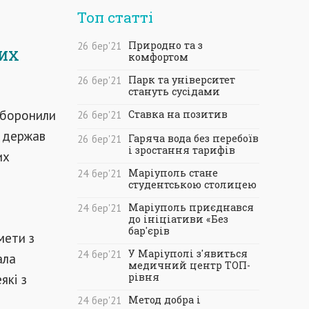
Топ статті
Природно та з
26
бер
'21
ких
комфортом
Парк та університет
26
бер
'21
стануть сусідами
аборонили
Ставка на позитив
26
бер
'21
0 держав
Гаряча вода без перебоїв
26
бер
'21
і зростання тарифів
их
Маріуполь стане
24
бер
'21
студентською столицею
Маріуполь приєднався
24
бер
'21
до ініціативи «Без
бар'єрів
мети з
У Маріуполі з'явиться
24
бер
'21
ала
медичний центр ТОП-
які з
рівня
Метод добра і
24
бер
'21