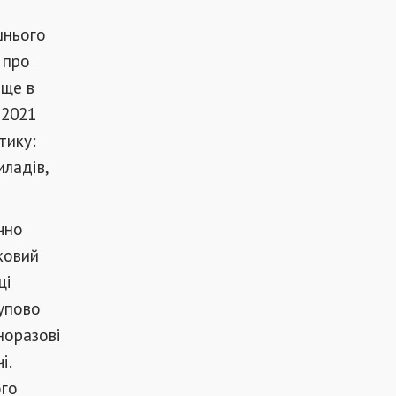
шнього
 про
 ще в
 2021
тику:
иладів,
чно
иковий
ці
упово
норазові
і.
ого