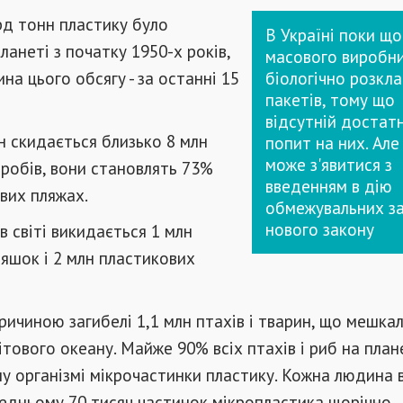
рд тонн пластику було
В Україні поки щ
ланеті з початку 1950-х років,
масового виробн
на цього обсягу - за останні 15
біологічно розкл
пакетів, тому що
відсутній достатн
 скидається близько 8 млн
попит на них. Але 
може з'явитися з
робів, вони становлять 73%
введенням в дію
ових пляжах.
обмежувальних з
нового закону
в світі викидається 1 млн
яшок і 2 млн пластикових
ричиною загибелі 1,1 млн птахів і тварин, що мешкал
тового океану. Майже 90% всіх птахів і риб на план
му організмі мікрочастинки пластику. Кожна людина в
едньому 70 тисяч частинок мікропластика щорічно.