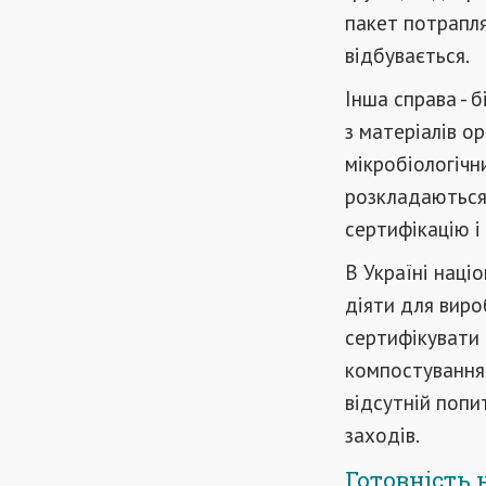
пакет потрапляє
відбувається.
Інша справа - 
з матеріалів о
мікробіологічн
розкладаються 
сертифікацію і
В Україні наці
діяти для виро
сертифікувати 
компостування 
відсутній попи
заходів.
Готовність 