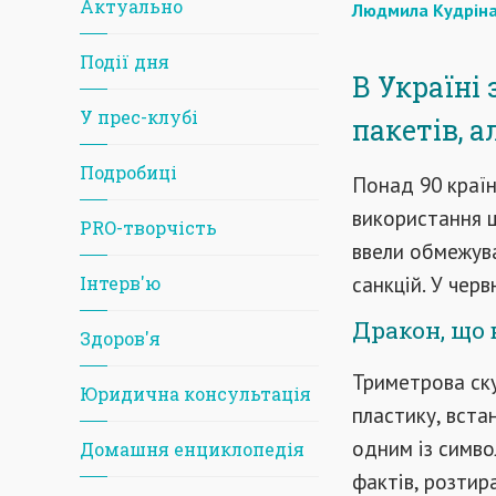
Актуально
Людмила Кудрін
Події дня
В Україні 
У прес-клубі
пакетів, а
Подробиці
Понад 90 країн
використання ц
PRO-творчість
ввели обмежув
санкцій. У черв
Iнтерв'ю
Дракон, що 
Здоров'я
Триметрова ску
Юридична консультація
пластику, встан
одним із симво
Домашня енциклопедія
фактів, розтир