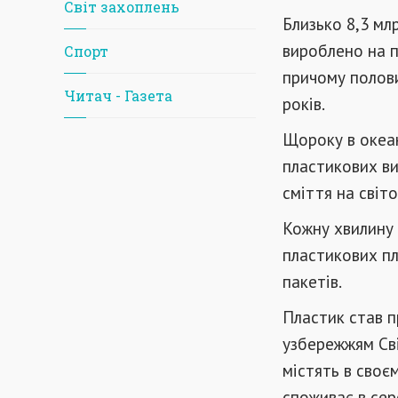
Світ захоплень
Близько 8,3 мл
вироблено на п
Спорт
причому полови
Читач - Газета
років.
Щороку в океан
пластикових ви
сміття на світ
Кожну хвилину 
пластикових пл
пакетів.
Пластик став п
узбережжям Сві
містять в своє
споживає в сер