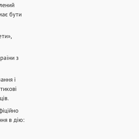
олений
має бути
ети»,
раїни з
ання і
стикові
ців.
фіційно
ня в дію: