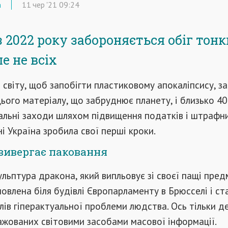
а
11
чер
'21
09:24
з 2022 року забороняється обіг тон
ле не всіх
 світу, щоб запобігти пластиковому апокаліпсису, з
ього матеріалу, що забруднює планету, і близько 4
альні заходи шляхом підвищення податків і штрафн
ні Україна зробила свої перші кроки.
вивергає паковання
льптура дракона, який випльовує зі своєї пащі пред
овлена ​​біля будівлі Європарламенту в Брюсселі і ст
лів гіперактуальної проблеми людства. Ось тільки де
ажованих світовими засобами масової інформації.