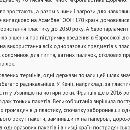
а зростають, а разом з ними і загрози для навколи
е випадково на Асамблеї ООН 170 країн домовилися
ористання пластику до 2030 року. А Європарламент
няв рішення про підтримку введення в Євросоюзі до
на використання всіх одноразових предметів з плас
, соломинок для пиття, ватних паличок, столових пр
арілок.
влених термінів, одні держави почали цей шлях зна
набагато радикальніше. У Кенії, наприклад, за пласт
сти у в'язницю на чотири роки. Франція ще в 2016 ро
одаж тонких пакетів. Великобританія вирішила пост
їх громадян від пластику, спочатку заборонивши од
ього року і пакети, замінивши їх на паперові, дорожч
д одноразових пакетів і в низці країн пострадянськ