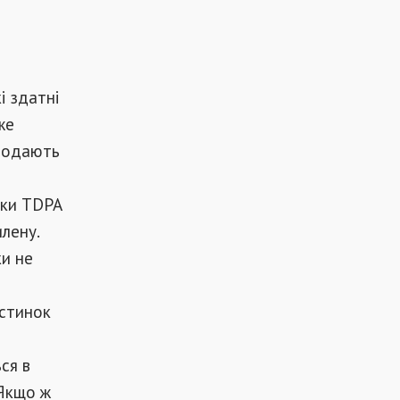
і здатні
же
продають
шки TDPA
илену.
ки не
астинок
ся в
 Якщо ж