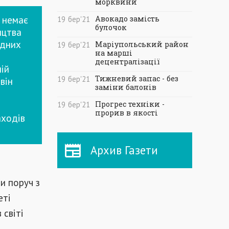
морквини
о немає
Авокадо замість
19
бер
'21
булочок
ицтва
адних
Маріупольський район
19
бер
'21
на марші
децентралізації
ій
Тижневий запас - без
19
бер
'21
він
заміни балонів
Прогрес техніки -
19
бер
'21
прорив в якості
аходів
Архив Газети
и поруч з
еті
 світі