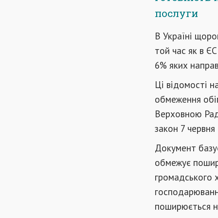
послуги
В Україні щоро
той час як в Є
6% яких направ
Ці відомості н
обмеження обіг
Верховною Рад
закон 7 червня 
Документ базує
обмежує пошире
громадського х
господарюванн
поширюється не