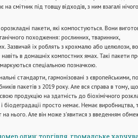
 на смітник під товщу відходів, з ним взагалі нічог
біорозкладні пакети, які компостуються. Вони вигот
рганічного походження: рослинних, тваринних,
их. Зазвичай їх роблять з крохмалю або целюлози, в
навіть в домашніх компостних ямах. Такі пакети п
 маркуються спеціальною позначкою.
ональні стандарти, гармонізовані з європейськими, п
бників пакетів з 2019 року. Але вся справа в тому, щ
свою продукцію на здатність до біохімічного розкл
і біодеградації просто немає. Немає виробництва,
т на нього. Але він може з'явитися з введенням обм
номер один: торгівля, громадське харчув