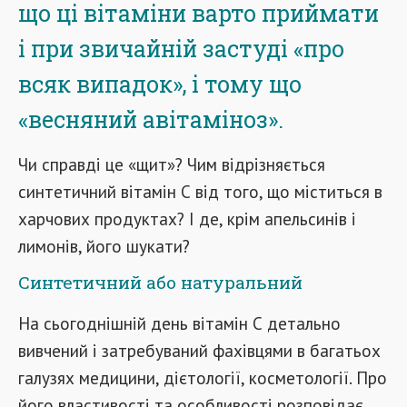
що ці вітаміни варто приймати
і при звичайній застуді «про
всяк випадок», і тому що
«весняний авітаміноз».
Чи справді це «щит»? Чим відрізняється
синтетичний вітамін С від того, що міститься в
харчових продуктах? І де, крім апельсинів і
лимонів, його шукати?
Синтетичний або натуральний
На сьогоднішній день вітамін С детально
вивчений і затребуваний фахівцями в багатьох
галузях медицини, дієтології, косметології. Про
його властивості та особливості розповідає