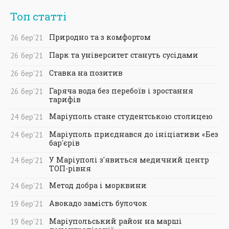
Топ статті
Природно та з комфортом
26
бер
'21
Парк та університет стануть сусідами
26
бер
'21
Ставка на позитив
26
бер
'21
Гаряча вода без перебоїв і зростання
26
бер
'21
тарифів
Маріуполь стане студентською столицею
24
бер
'21
Маріуполь приєднався до ініціативи «Без
24
бер
'21
бар'єрів
У Маріуполі з'явиться медичний центр
24
бер
'21
ТОП-рівня
Метод добра і морквини
24
бер
'21
Авокадо замість булочок
19
бер
'21
Маріупольський район на марші
19
бер
'21