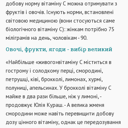
добову норму вітаміну С можна отримувати з
фруктів і овочів. Існують норми, встановлені
світовою медициною (вони стосуються саме
біологічного вітаміну С): жінкам потрібно 75
міліграмів на день, чоловікам - 90.
Овочі, фрукти, ягоди - вибір великий
«Найбільше «живого»вітаміну C міститься в
гострому і солодкому перці, смородині,
петрушці, ківі, брокколі, лимонах, хурмі,
полуниці, апельсинах. У брокколі вітаміну С
майже в два рази більше, ніж у лимоні, -
продовжує Юлія Кураш. - А велика жменя
смородини може навіть перевищити добову
дозу цінного вітаміну, однак це передозування