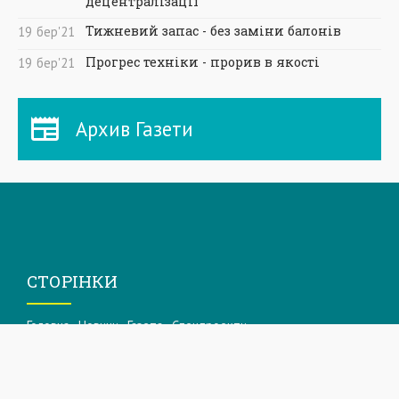
децентралізації
Тижневий запас - без заміни балонів
19
бер
'21
Прогрес техніки - прорив в якості
19
бер
'21
Архив Газети
СТОРІНКИ
Головна
Новини
Газета
Спецпроекти
Архів Приазовський робочий
Фоторепортажі
Інформацiя для акцiонерiв та стейкхолдерiв