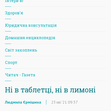
Iнтерв'ю
Здоров'я
Юридична консультація
Домашня енциклопедія
Світ захоплень
Спорт
Читач - Газета
Ні в таблетці, ні в лимоні
Людмила Єрмішина
23
кві
'21
09:37