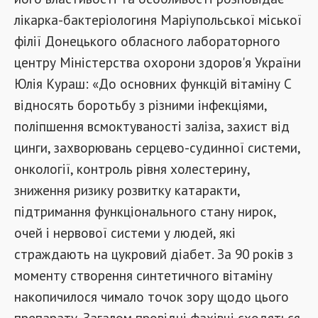
лікарка-бактеріологиня Маріупольської міської
філії Донецького обласного лабораторного
центру Міністерства охорони здоров'я України
Юлія Кураш: «До основних функцій вітаміну С
відносять боротьбу з різними інфекціями,
поліпшення всмоктуваності заліза, захист від
цинги, захворювань серцево-судинної системи,
онкології, контроль рівня холестерину,
зниження ризику розвитку катаракти,
підтримання функціонального стану нирок,
очей і нервової системи у людей, які
страждають на цукровий діабет. За 90 років з
моменту створення синтетичного вітаміну
накопичилося чимало точок зору щодо цього
препарату. Загалом провідні фахівці сходяться