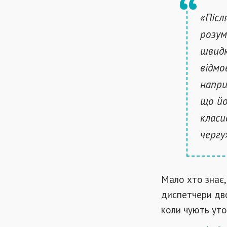
«Післ
розум
швидк
відмо
напри
що йо
класи
чергу
Мало хто знає,
диспетчери дво
коли чують уто