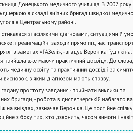
ускниця Донецького медичного училища. З 2002 року
ьдшеркою в складі виїзних бригад швидкої медично
уполя в Центральному районі.
 стикалася зі всілякими діагнозами, ситуаціями й ум
всяке: і реанімаційні заходи прямо під час транспор
тряглі в заметах «ГАЗелі», - згадує Вероніка Гуділкіна. 
я прийшла вже маючи практичний досвід». До слова,
ть медичну освіту та практичний досвід і за симп
 висновок, з яким діагнозом мають справу.
гадану простоту завдання - приймати виклики та
 них бригади, - робота в диспетчерській набагато в
іж на виїздах, зазначає Вероніка. Це постійне спілку
ційне з боку тих, хто дзвонить, часом вимоги і наві