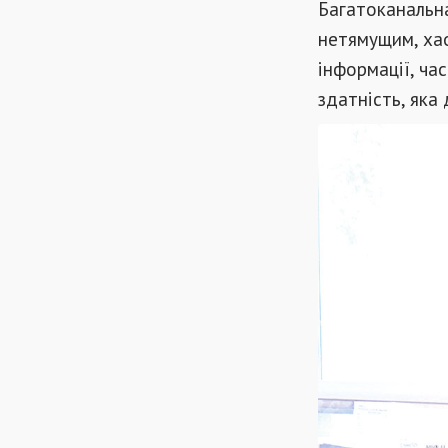
Багатоканальна
нетямущим, хао
інформації, час
здатність, яка 