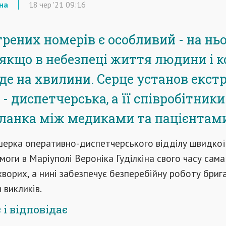
на
18
чер
'21
09:16
трених номерів є особливий - на нь
 якщо в небезпеці життя людини і 
де на хвилини. Серце установ екст
 диспетчерська, а її співробітники
ланка між медиками та пацієнтами
ерка оперативно-диспетчерського відділу швидкої
оги в Маріуполі Вероніка Гуділкіна свого часу сама
ворих, а нині забезпечує безперебійну роботу брига
 викликів.
 і відповідає