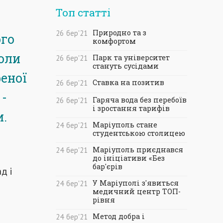
Топ статті
Природно та з
26
бер
'21
ого
комфортом
коли
Парк та університет
26
бер
'21
стануть сусідами
реної
Ставка на позитив
26
бер
'21
 -
Гаряча вода без перебоїв
26
бер
'21
і зростання тарифів
.
Маріуполь стане
24
бер
'21
студентською столицею
Маріуполь приєднався
24
бер
'21
до ініціативи «Без
бар'єрів
д і
У Маріуполі з'явиться
24
бер
'21
медичний центр ТОП-
рівня
Метод добра і
24
бер
'21