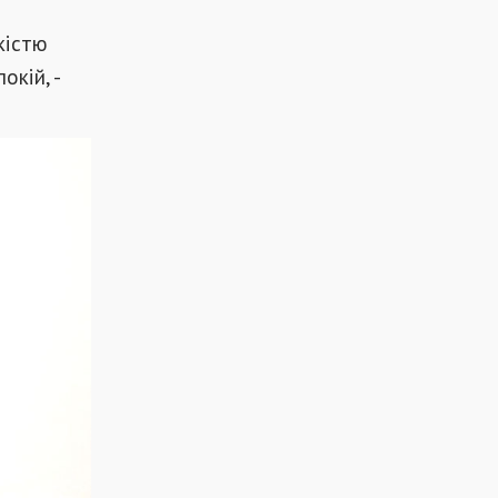
кістю
окій, -