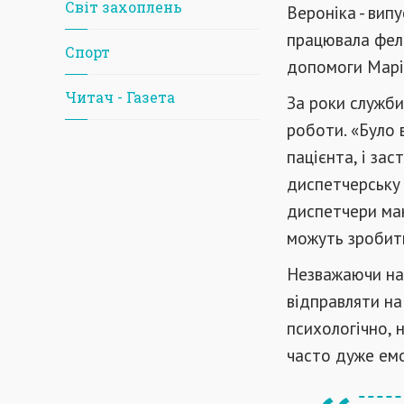
Світ захоплень
Вероніка - вип
працювала фел
Спорт
допомоги Марі
Читач - Газета
За роки служби
роботи. «Було 
пацієнта, і зас
диспетчерську 
диспетчери маю
можуть зробити
Незважаючи на 
відправляти на
психологічно, н
часто дуже емо