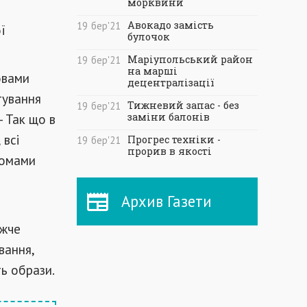
морквини
Авокадо замість
19
бер
'21
ї
булочок
Маріупольський район
19
бер
'21
на марші
овами
децентралізації
тування
Тижневий запас - без
19
бер
'21
- Так що в
заміни балонів
 всі
Прогрес техніки -
19
бер
'21
прорив в якості
томами
Архив Газети
ажче
вання,
ть образи.