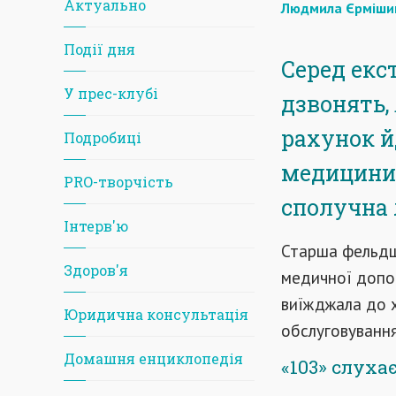
Актуально
Людмила Єрміши
Події дня
Серед екс
У прес-клубі
дзвонять,
рахунок й
Подробиці
медицини -
PRO-творчість
сполучна 
Iнтерв'ю
Старша фельдш
Здоров'я
медичної допом
виїжджала до х
Юридична консультація
обслуговування
Домашня енциклопедія
«103» слухає