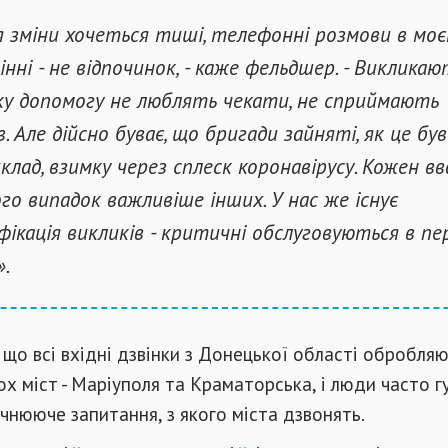
я зміни хочеться тиші, телефонні розмови в мо
інні - не відпочинок, - каже фельдшер. - Викликаю
у допомогу не люблять чекати, не сприймають
в. Але дійсно буває, що бригади зайняті, як це був
клад, взимку через сплеск коронавірусу. Кожен вв
го випадок важливіше інших. У нас же існує
фікація викликів - критичні обслуговуються в п
».
 що всі вхідні дзвінки з Донецької області обробля
х міст - Маріуполя та Краматорська, і люди часто г
чнююче запитання, з якого міста дзвонять.