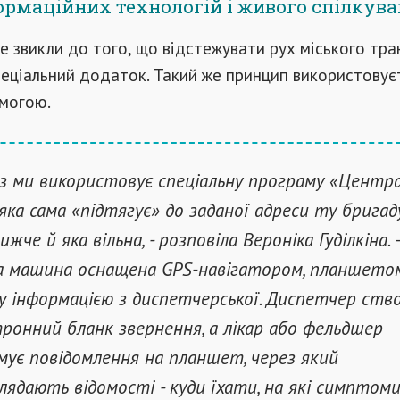
ормаційних технологій і живого спілкув
е звикли до того, що відстежувати рух міського тр
еціальний додаток. Такий же принцип використовує
могою.
з ми використовує спеціальну програму «Центр
 яка сама «підтягує» до заданої адреси ту бригаду
жче й яка вільна, - розповіла Вероніка Гуділкіна. 
 машина оснащена GPS-навігатором, планшето
у інформацією з диспетчерської. Диспетчер ств
ронний бланк звернення, а лікар або фельдшер
ує повідомлення на планшет, через який
лядають відомості - куди їхати, на які симптом