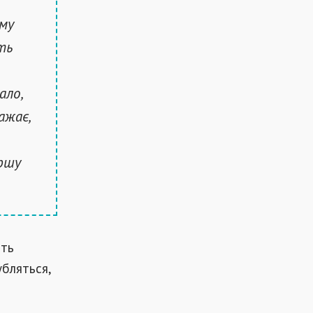
єму
ть
ало,
ажає,
ершу
ють
убляться,