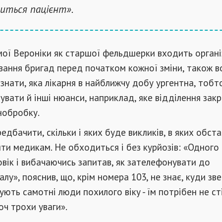
иться пацієнт».
мої Вероніки як старшої фельдшерки входить органі
вання бригад перед початком кожної зміни, також в
знати, яка лікарня в найближчу добу ургентна, тобто
увати й інші нюанси, наприклад, яке відділення зак
нобробку.
дбачити, скільки і яких буде викликів, в яких обст
ти медикам. Не обходиться і без курйозів: «Одного 
вік і вибачаючись запитав, як зателефонувати до
лу», пояснив, що, крім номера 103, не знає, куди зве
ють самотні люди похилого віку - їм потрібен не ст
хоч трохи уваги».