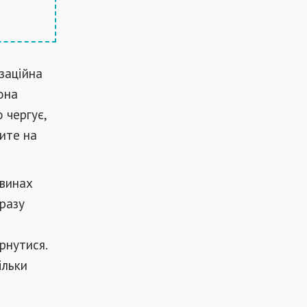
заційна
она
 чергує,
рите на
авинах
разу
рнутися.
ільки