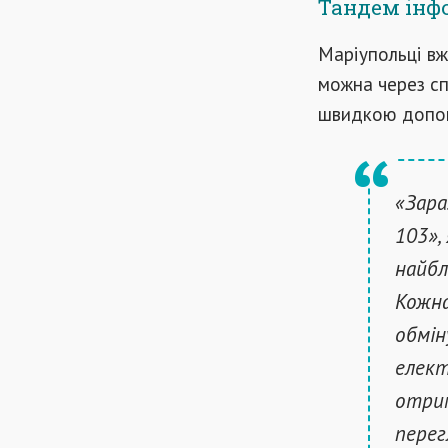
Тандем інф
Маріупольці вж
можна через сп
швидкою допо
«Зара
103»,
найбли
Кожна
обмін
елект
отрим
перег