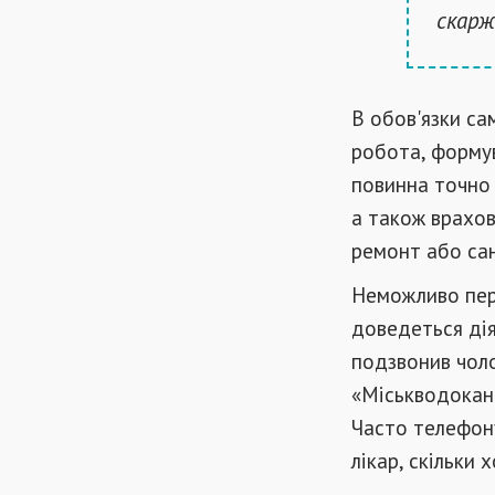
скарж
В обов'язки са
робота, форму
повинна точно 
а також врахов
ремонт або са
Неможливо пере
доведеться дія
подзвонив чоло
«Міськводокана
Часто телефону
лікар, скільки 