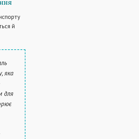
ання
анспорту
ться й
аль
, яка
-
м для
орює
и