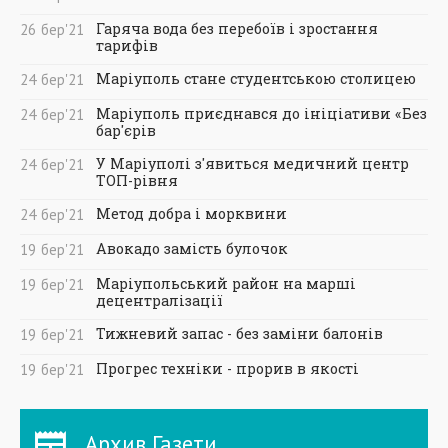
Гаряча вода без перебоїв і зростання
26
бер
'21
тарифів
Маріуполь стане студентською столицею
24
бер
'21
Маріуполь приєднався до ініціативи «Без
24
бер
'21
бар'єрів
У Маріуполі з'явиться медичний центр
24
бер
'21
ТОП-рівня
Метод добра і морквини
24
бер
'21
Авокадо замість булочок
19
бер
'21
Маріупольський район на марші
19
бер
'21
децентралізації
Тижневий запас - без заміни балонів
19
бер
'21
Прогрес техніки - прорив в якості
19
бер
'21
Архив Газети