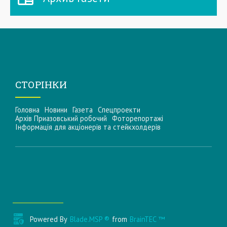
СТОРІНКИ
Головна
Новини
Газета
Спецпроекти
Архів Приазовський робочий
Фоторепортажі
Інформацiя для акцiонерiв та стейкхолдерiв
Powered By
Blade.MSP ®
from
BrainTEC ™