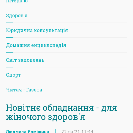
Iнтерв'ю
Здоров'я
Юридична консультація
Домашня енциклопедія
Світ захоплень
Спорт
Читач - Газета
Новітнє обладнання - для
жіночого здоров'я
Людмила Єрмішина
22
січ
'21
11:44