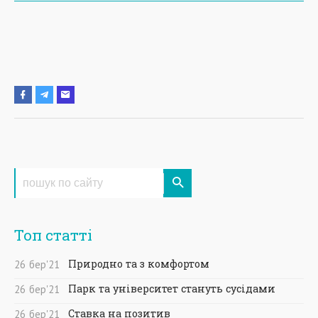
Топ статті
Природно та з комфортом
26
бер
'21
Парк та університет стануть сусідами
26
бер
'21
Ставка на позитив
26
бер
'21