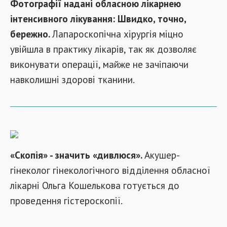
Фотографії
надані
обласною лікарнею
інтенсивного
лікування
:
Швидко
,
точно
,
бережно
.
Лапароскопічна
хірургія
міцно
увійшла
в
практику
лікарів
,
так
як
дозволяє
виконувати
операції
,
майже
не зачіпаючи
навколишні
здорові
тканини
.
«
Скопія
»
-
значить
«
дивлюся
»
.
Акушер
-
гінеколог
гінекологічного
відділення
обласної
лікарні
Ольга
Кошелькова
готується
до
проведення
гістероскопії
.