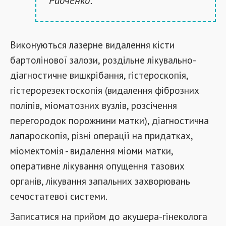
Радченко.
Виконуються лазерне видалення кісти
бартолінової залози, роздільне лікувально-
діагностичне вишкрібання, гістероскопія,
гістерорезектоскопія (видалення фіброзних
поліпів, міоматозних вузлів, розсічення
перегородок порожнини матки), діагностична
лапароскопія, різні операції на придатках,
міомектомія - видалення міоми матки,
оперативне лікування опущення тазових
органів, лікування запальних захворювань
сечостатевої системи.
Записатися на прийом до акушера-гінеколога