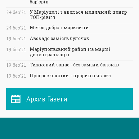
бар'єрів
У Маріуполі з'явиться медичний центр
24
бер
'21
ТОП-рівня
Метод добра і морквини
24
бер
'21
Авокадо замість булочок
19
бер
'21
Маріупольський район на марші
19
бер
'21
децентралізації
Тижневий запас - без заміни балонів
19
бер
'21
Прогрес техніки - прорив в якості
19
бер
'21
Архив Газети