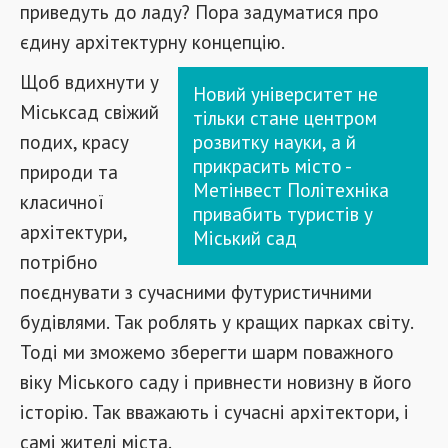
приведуть до ладу? Пора задуматися про
єдину архітектурну концепцію.
Щоб вдихнути у
Новий університет не
Міськсад свіжий
тільки стане центром
подих, красу
розвитку науки, а й
прикрасить місто -
природи та
Метінвест Політехніка
класичної
привабить туристів у
архітектури,
Міський сад
потрібно
поєднувати з сучасними футуристичними
будівлями. Так роблять у кращих парках світу.
Тоді ми зможемо зберегти шарм поважного
віку Міського саду і привнести новизну в його
історію. Так вважають і сучасні архітектори, і
самі жителі міста.