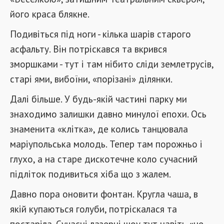
його краса блякне.
Подивіться під ноги - кілька шарів старого
асфальту. Він потріскався та вкрився
зморшками - тут і там нібито сліди землетрусів,
старі ями, вибоїни, «порізані» ділянки.
Далі більше. У будь-якій частині парку ми
знаходимо залишки давно минулої епохи. Ось
знаменита «клітка», де колись танцювала
маріупольська молодь. Тепер там порожньо і
глухо, а на старе дискотечне коло сучасний
підліток подивиться хіба що з жалем.
Давно пора оновити фонтан. Кругла чаша, в
якій купаються голуби, потріскалася та
постаріла. Сучасні лазерні шоу тут навіть «не