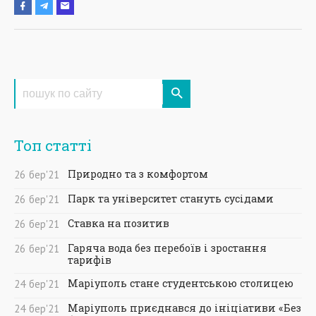
Топ статті
Природно та з комфортом
26
бер
'21
Парк та університет стануть сусідами
26
бер
'21
Ставка на позитив
26
бер
'21
Гаряча вода без перебоїв і зростання
26
бер
'21
тарифів
Маріуполь стане студентською столицею
24
бер
'21
Маріуполь приєднався до ініціативи «Без
24
бер
'21