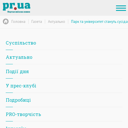
Головна
Газета
Актуально
Парк та університет стануть сусід
Суспільство
Актуально
Події дня
У прес-клубі
Подробиці
PRO-творчість