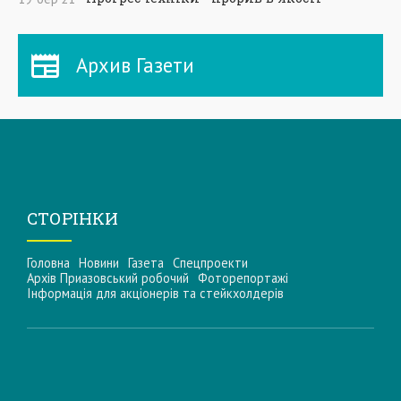
Архив Газети
СТОРІНКИ
Головна
Новини
Газета
Спецпроекти
Архів Приазовський робочий
Фоторепортажі
Інформацiя для акцiонерiв та стейкхолдерiв