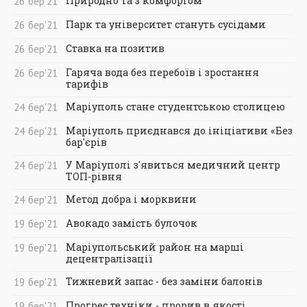
Природно та з комфортом
26
бер
'21
Парк та університет стануть сусідами
26
бер
'21
Ставка на позитив
26
бер
'21
Гаряча вода без перебоїв і зростання
26
бер
'21
тарифів
Маріуполь стане студентською столицею
24
бер
'21
Маріуполь приєднався до ініціативи «Без
24
бер
'21
бар'єрів
У Маріуполі з'явиться медичний центр
24
бер
'21
ТОП-рівня
Метод добра і морквини
24
бер
'21
Авокадо замість булочок
19
бер
'21
Маріупольський район на марші
19
бер
'21
децентралізації
Тижневий запас - без заміни балонів
19
бер
'21
Прогрес техніки - прорив в якості
19
бер
'21