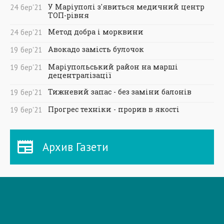
У Маріуполі з'явиться медичний центр
24
бер
'21
ТОП-рівня
Метод добра і морквини
24
бер
'21
Авокадо замість булочок
19
бер
'21
Маріупольський район на марші
19
бер
'21
децентралізації
Тижневий запас - без заміни балонів
19
бер
'21
Прогрес техніки - прорив в якості
19
бер
'21
Архив Газети