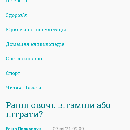
Iнтерв'ю
Здоров'я
Юридична консультація
Домашня енциклопедія
Світ захоплень
Спорт
Читач - Газета
Ранні овочі: вітаміни або
нітрати?
Еліна Прокопчук
09
кві
'21
09:00