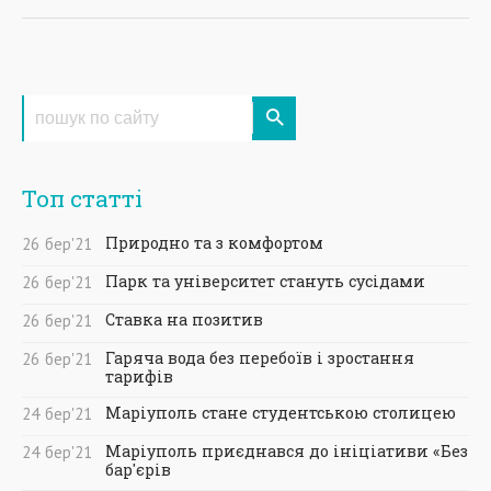
Топ статті
Природно та з комфортом
26
бер
'21
Парк та університет стануть сусідами
26
бер
'21
Ставка на позитив
26
бер
'21
Гаряча вода без перебоїв і зростання
26
бер
'21
тарифів
Маріуполь стане студентською столицею
24
бер
'21
Маріуполь приєднався до ініціативи «Без
24
бер
'21
бар'єрів