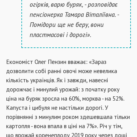
огірків, варю буряк, - розповідає
пенсіонерка Тамара Віталіївна. -
Помідори ще не беру, вони
пластмасові і дорогі».
Економіст Олег Пензин вважає: «Зараз
дозволити собі ранні овочі може невелика
кількість українців. Як і завжди, навесні
дорожчає і минулий урожай: з початку року
ціна на буряк зросла на 60%, морква - на 52%.
Капуста і цибуля не настільки дорогі. У
порівнянні з минулим роком здешевшала тільки
картопля - вона впала в ціні на 7%». Річ у тім,
що врожай коренеплоду 2019 року через дощі