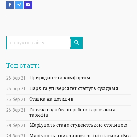
Топ статті
Природно та з комфортом
26
бер
'21
Парк та університет стануть сусідами
26
бер
'21
Ставка на позитив
26
бер
'21
Гаряча вода без перебоїв і зростання
26
бер
'21
тарифів
Маріуполь стане студентською столицею
24
бер
'21
Маріуполь приєднався до ініціативи «Без
24
бер
'21