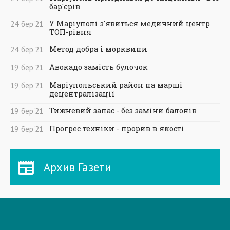
бар'єрів
У Маріуполі з'явиться медичний центр
24
бер
'21
ТОП-рівня
Метод добра і морквини
24
бер
'21
Авокадо замість булочок
19
бер
'21
Маріупольський район на марші
19
бер
'21
децентралізації
Тижневий запас - без заміни балонів
19
бер
'21
Прогрес техніки - прорив в якості
19
бер
'21
Архив Газети