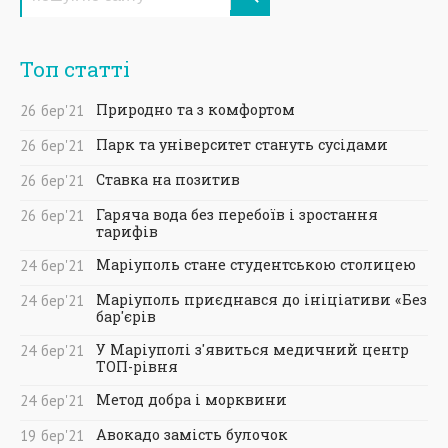
Топ статті
Природно та з комфортом
26
бер
'21
Парк та університет стануть сусідами
26
бер
'21
Ставка на позитив
26
бер
'21
Гаряча вода без перебоїв і зростання
26
бер
'21
тарифів
Маріуполь стане студентською столицею
24
бер
'21
Маріуполь приєднався до ініціативи «Без
24
бер
'21
бар'єрів
У Маріуполі з'явиться медичний центр
24
бер
'21
ТОП-рівня
Метод добра і морквини
24
бер
'21
Авокадо замість булочок
19
бер
'21