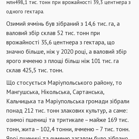
млн
498,1 тис. тонн при врожайності 39,3 центнера з
одного гектара.
Озимий ячмінь був зібраний з 14,6 тис. га, а
валовий збір склав 52 тис. тонн при
врожайності 35,6 центнера з гектара, що
значно більше, ніж у 2020 році, а валовий збір
ярого ячменю з площі більш ніж 101 тис. га
склав 425,5 тис. тонн.
Що стосується Маріупольського району, то
Мангушська, Нікольська, Сартанська,
Кальчицька та Маріупольська громади зібрали
понад 212 тис. тонн злакових культур, а саме:
озимої пшениці та тритикале – майже 169 тис.
тонн, жита – 102,4 тонни, ячменю – 7 тис. тонн.
Ярої пшениці та ячменю загалом було зібрано