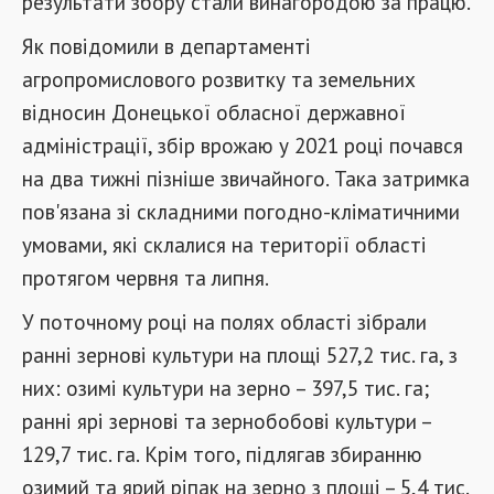
результати збору стали винагородою за працю.
Як повідомили в департаменті
агропромислового розвитку та земельних
відносин Донецької обласної державної
адміністрації, збір врожаю у 2021 році почався
на два тижні пізніше звичайного. Така затримка
пов'язана зі складними погодно-кліматичними
умовами, які склалися на території області
протягом червня та липня.
У поточному році на полях області зібрали
ранні зернові культури на площі 527,2 тис. га, з
них: озимі культури на зерно – 397,5 тис. га;
ранні ярі зернові та зернобобові культури –
129,7 тис. га. Крім того, підлягав збиранню
озимий та ярий ріпак на зерно з площі – 5,4 тис.