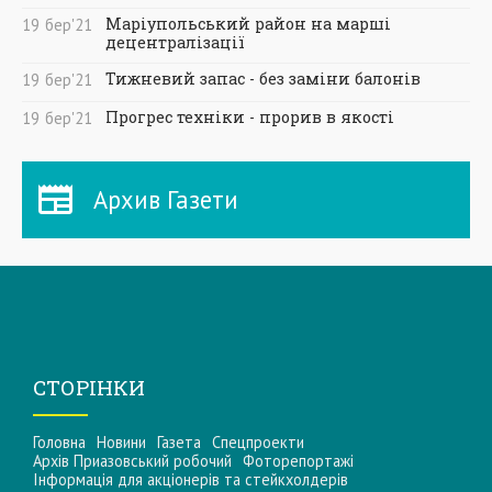
Маріупольський район на марші
19
бер
'21
децентралізації
Тижневий запас - без заміни балонів
19
бер
'21
Прогрес техніки - прорив в якості
19
бер
'21
Архив Газети
СТОРІНКИ
Головна
Новини
Газета
Спецпроекти
Архів Приазовський робочий
Фоторепортажі
Інформацiя для акцiонерiв та стейкхолдерiв