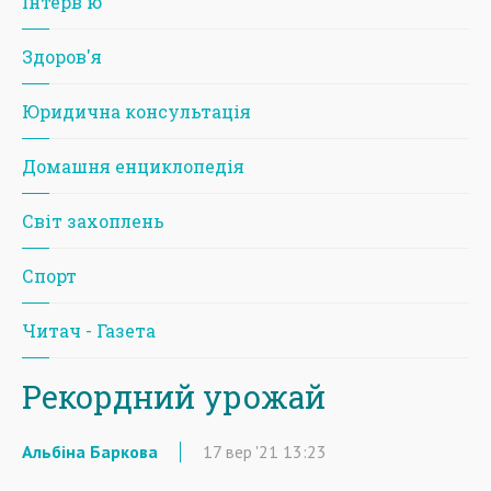
Iнтерв'ю
Здоров'я
Юридична консультація
Домашня енциклопедія
Світ захоплень
Спорт
Читач - Газета
Рекордний урожай
Альбіна Баркова
17
вер
'21
13:23