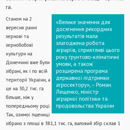
га.
Станом на 2
«Велике значення для
вересня ранні
досягнення рекордних
результатів мала
зернові та
злагоджена робота
зернобобові
аграріїв, сприятливі цього
культури на
року ґрунтово-кліматичні
Донеччині вже були
умови, а також
розширена програма
зібрані, як і по всій
державної підтримки
території України, а
агросектору», – Роман
це на 30,2 тис. га
Лещенко, міністр
більше, ніж у
аграрної політики та
продовольства України
попередньому році.
Так, озимої пшениці
зібрано з площі в 381,1 тис. га,
валовий збір склав 1