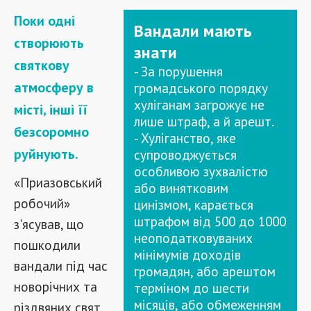
Поки одні
Вандали мають
створюють
знати
святкову
- За порушення
атмосферу в
громадського порядку
хуліганам загрожує не
місті, інші її
лише штраф, а й арешт.
безсоромно
- Хуліганство, яке
руйнують.
супроводжується
особливою зухвалістю
«Приазовський
або винятковим
робочий»
цинізмом, карається
штрафом від 500 до 1000
з'ясував, що
неоподатковуваних
пошкодили
мінімумів доходів
вандали під час
громадян, або арештом
новорічних та
терміном до шести
місяців, або обмеженням
різдвяних свят,