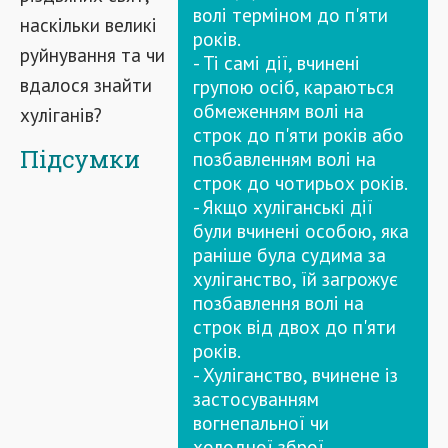
волі терміном до п'яти
наскільки великі
років.
руйнування та чи
- Ті самі дії, вчинені
вдалося знайти
групою осіб, караються
обмеженням волі на
хуліганів?
строк до п'яти років або
Підсумки
позбавленням волі на
строк до чотирьох років.
- Якщо хуліганські дії
були вчинені особою, яка
раніше була судима за
хуліганство, їй загрожує
позбавлення волі на
строк від двох до п'яти
років.
- Хуліганство, вчинене із
застосуванням
вогнепальної чи
холодної зброї,