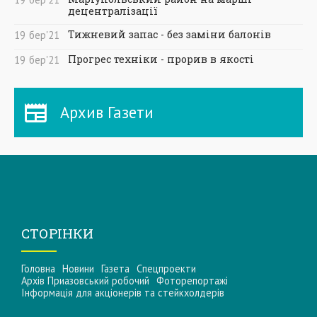
децентралізації
Тижневий запас - без заміни балонів
19
бер
'21
Прогрес техніки - прорив в якості
19
бер
'21
Архив Газети
СТОРІНКИ
Головна
Новини
Газета
Спецпроекти
Архів Приазовський робочий
Фоторепортажі
Інформацiя для акцiонерiв та стейкхолдерiв