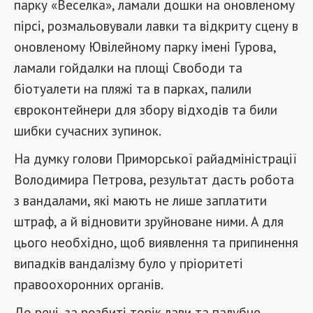
парку «Веселка», ламали дошки на оновленому
пірсі, розмальовували лавки та відкриту сцену в
оновленому Ювілейному парку імені Гурова,
ламали гойдалки на площі Свободи та
біотуалети на пляжі та в парках, палили
євроконтейнери для збору відходів та били
шибки сучасних зупинок.
На думку голови Приморської райадміністрації
Володимира Петрова, результат дасть робота
з вандалами, які мають не лише заплатити
штраф, а й відновити зруйноване ними. А для
цього необхідно, щоб виявлення та припинення
випадків вандалізму було у пріоритеті
правоохоронних органів.
До речі, за розбиті торік лави та палубне