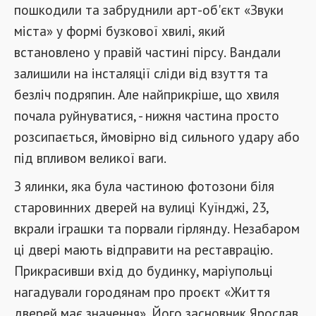
пошкодили та забруднили арт-об'єкт «Звуки
міста» у формі бузкової хвилі, який
встановлено у правій частині пірсу. Вандали
залишили на інсталяції сліди від взуття та
безліч подряпин. Але найприкріше, що хвиля
почала руйнуватися, - нижня частина просто
розсипається, ймовірно від сильного удару або
під впливом великої ваги.
З ялинки, яка була частиною фотозони біля
старовинних дверей на вулиці Куїнджі, 23,
вкрали іграшки та порвали гірлянду. Незабаром
ці двері мають відправити на реставрацію.
Прикрасивши вхід до будинку, маріупольці
нагадували городянам про проєкт «Життя
дверей має значення». Його засновник Ярослав