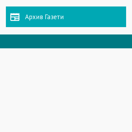
Архив Газети
СТОРІНКИ
Головна
Новини
Газета
Спецпроекти
Архів Приазовський робочий
Фоторепортажі
Інформацiя для акцiонерiв та стейкхолдерiв