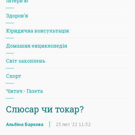
Iнтерв'ю
Здоров'я
Юридична консультація
Домашня енциклопедія
Світ захоплень
Спорт
Читач - Газета
Слюсар чи токар?
Альбіна Баркова
23
лют
'22
11:32