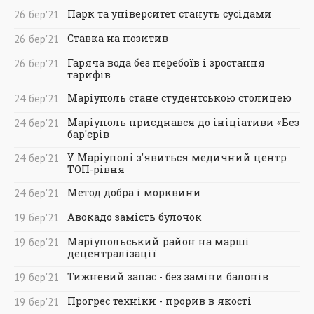
Парк та університет стануть сусідами
26
бер
'21
Ставка на позитив
26
бер
'21
Гаряча вода без перебоїв і зростання
26
бер
'21
тарифів
Маріуполь стане студентською столицею
24
бер
'21
Маріуполь приєднався до ініціативи «Без
24
бер
'21
бар'єрів
У Маріуполі з'явиться медичний центр
24
бер
'21
ТОП-рівня
Метод добра і морквини
24
бер
'21
Авокадо замість булочок
19
бер
'21
Маріупольський район на марші
19
бер
'21
децентралізації
Тижневий запас - без заміни балонів
19
бер
'21
Прогрес техніки - прорив в якості
19
бер
'21