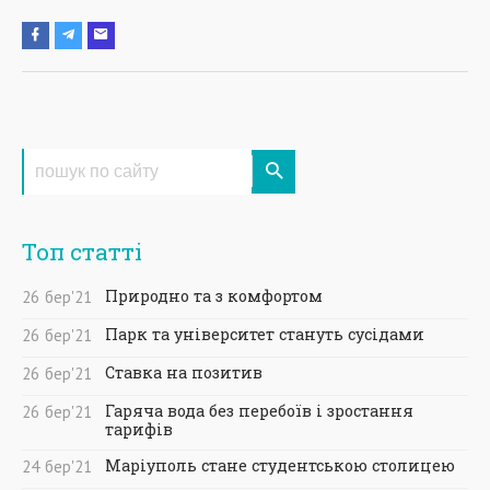
Топ статті
Природно та з комфортом
26
бер
'21
Парк та університет стануть сусідами
26
бер
'21
Ставка на позитив
26
бер
'21
Гаряча вода без перебоїв і зростання
26
бер
'21
тарифів
Маріуполь стане студентською столицею
24
бер
'21