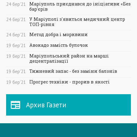
Маріуполь приєднався до ініціативи «Без
24
бер
'21
бар'єрів
У Маріуполі з'явиться медичний центр
24
бер
'21
ТОП-рівня
Метод добра і морквини
24
бер
'21
Авокадо замість булочок
19
бер
'21
Маріупольський район на марші
19
бер
'21
децентралізації
Тижневий запас - без заміни балонів
19
бер
'21
Прогрес техніки - прорив в якості
19
бер
'21
Архив Газети