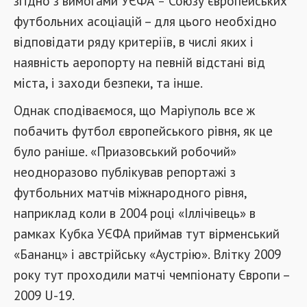
згідно з вимогами УЄФА
Союзу європейських
–
футбольних асоціацій – для цього необхідно
відповідати ряду критеріїв, в числі яких і
наявність аеропорту на певній відстані від
міста, і заходи безпеки, та інше.
Однак сподіваємося, що Маріуполь все ж
побачить футбол європейського рівня, як це
було раніше. «Приазовський робочий»
неодноразово публікував репортажі з
футбольних матчів міжнародного рівня,
наприклад коли в 2004 році «Іллічівець» в
рамках Кубка УЄФА приймав тут вірменський
«Бананц» і австрійську «Аустрію». Влітку 2009
року тут проходили матчі чемпіонату Європи –
2009 U-19.