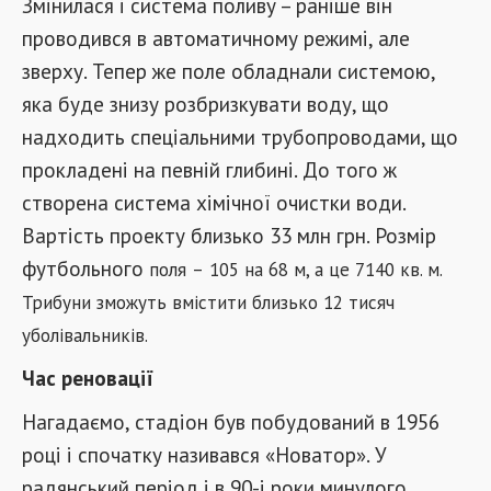
Змінилася і система поливу – раніше він
проводився в автоматичному режимі, але
зверху. Тепер же поле обладнали системою,
яка буде знизу розбризкувати воду, що
надходить спеціальними трубопроводами, що
прокладені на певній глибині. До того ж
створена система хімічної очистки води.
Вартість проекту близько 33 млн грн. Розмір
футбольного
поля
–
105 на 68 м, а це 7140 кв. м.
Трибуни зможуть вмістити близько 12 тисяч
уболівальників.
Час реновації
Нагадаємо, стадіон був побудований в 1956
році і спочатку називався «Новатор». У
радянський період і в 90-і роки минулого