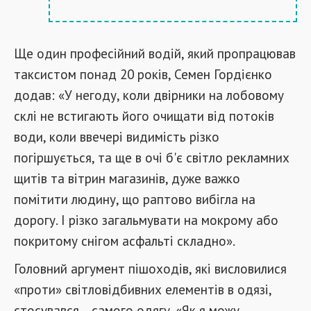
Ще один професійний водій, який пропрацював
таксистом понад 20 років, Семен Гордієнко
додав: «У негоду, коли двірники на лобовому
склі не встигають його очищати від потоків
води, коли ввечері видимість різко
погіршується, та ще в очі б'є світло рекламних
щитів та вітрин магазинів, дуже важко
помітити людину, що раптово вибігла на
дорогу. І різко загальмувати на мокрому або
покритому снігом асфальті складно».
Головний аргумент пішоходів, які висловилися
«проти» світловідбивних елементів в одязі,
стосувався... самого одягу. «Як я можу