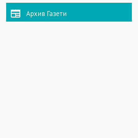
Архив Газети
СТОРІНКИ
Головна
Новини
Газета
Спецпроекти
Архів Приазовський робочий
Фоторепортажі
Інформацiя для акцiонерiв та стейкхолдерiв