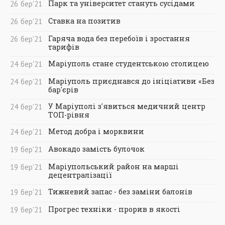
Парк та університет стануть сусідами
26
бер
'21
Ставка на позитив
26
бер
'21
Гаряча вода без перебоїв і зростання
26
бер
'21
тарифів
Маріуполь стане студентською столицею
24
бер
'21
Маріуполь приєднався до ініціативи «Без
24
бер
'21
бар'єрів
У Маріуполі з'явиться медичний центр
24
бер
'21
ТОП-рівня
Метод добра і морквини
24
бер
'21
Авокадо замість булочок
19
бер
'21
Маріупольський район на марші
19
бер
'21
децентралізації
Тижневий запас - без заміни балонів
19
бер
'21
Прогрес техніки - прорив в якості
19
бер
'21