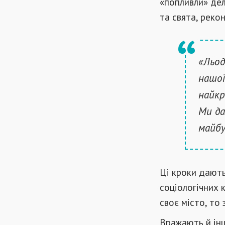
«попливли» дел
та свята, реко
«Льод
нашої
найкр
Ми да
майбу
Ці кроки дають
соціологічних 
своє місто, то
Вражають й інш