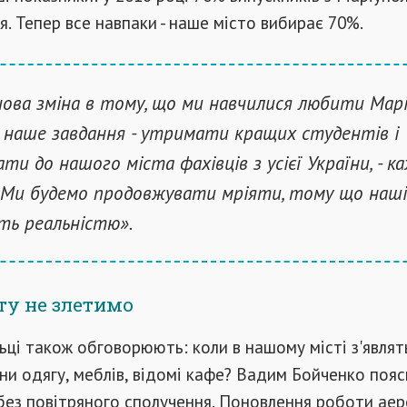
. Тепер все навпаки - наше місто вибирає 70%.
ова зміна в тому, що ми навчилися любити Марі
 наше завдання - утримати кращих студентів і
ати до нашого міста фахівців з усієї України, - к
- Ми будемо продовжувати мріяти, тому що наші
ь реальністю».
ту не злетимо
ьці також обговорюють: коли в нашому місті з'являт
ини одягу, меблів, відомі кафе? Вадим Бойченко пояс
ез повітряного сполучення. Поновлення роботи аер