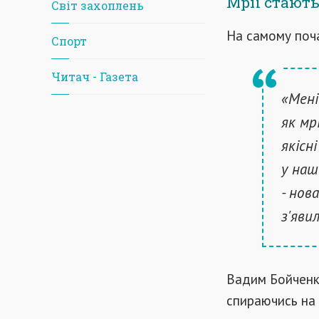
Мрії стають
Світ захоплень
На самому поча
Спорт
Читач - Газета
«Мені
як мр
якісн
у наш
- нов
з'яви
Вадим Бойченко
спираючись на 