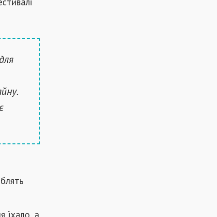
естивалі
для
йну.
є
юблять
я їхало, а