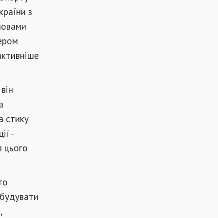
країни з
словами
ером
активніше
він
а
а стику
ії -
я цього
го
обудувати
,