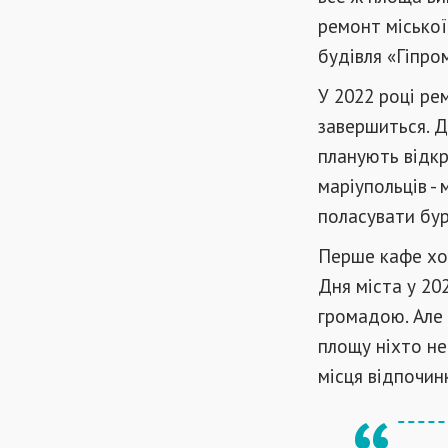
ремонт міської
будівля «Гіпро
У 2022 році ре
завершиться. Д
планують відкр
маріупольців -
поласувати бур
Перше кафе хоч
Дня міста у 20
громадою. Але
площу ніхто не
місця відпочин