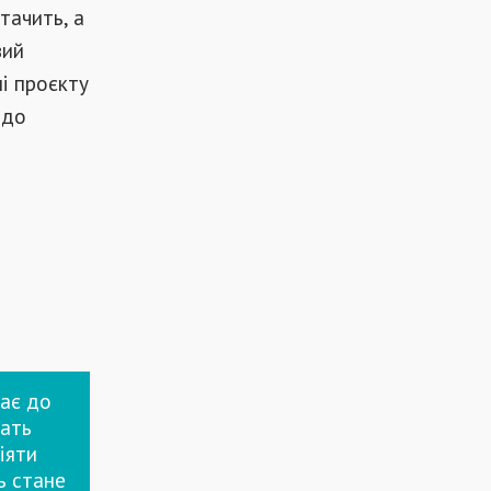
тачить, а
вий
і проєкту
 до
жає до
чать
іяти
ь стане