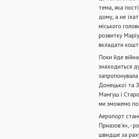
тема, яка пості
дому, а не їха
міського голо
розвитку Маріу
вкладати кошти
Поки йде війна
знаходиться ду
запропонувала 
Донецької та З
Мангуш і Старо
ми зможемо по
Аеропорт стане
Приазов'я», - 
швидше за раху