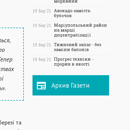
морквини
Авокадо замість
19
бер
'21
булочок
Маріупольський район
19
бер
'21
на марші
децентралізації
ься,
Тижневий запас - без
19
бер
'21
ро
заміни балонів
Тепер
Прогрес техніки -
19
бер
'21
прорив в якості
ствах
рі
Архив Газети
ь».
березі та