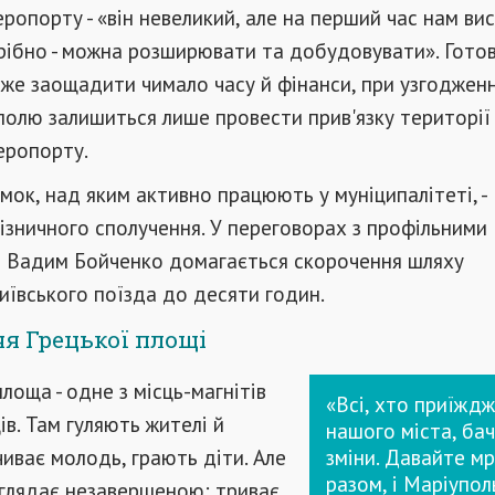
еропорту - «він невеликий, але на перший час нам вис
рібно - можна розширювати та добудовувати». Гото
е заощадити чимало часу й фінанси, при узгодженн
полю залишиться лише провести прив'язку території
еропорту.
ок, над яким активно працюють у муніципалітеті, -
ізничного сполучення. У переговорах з профільними
и Вадим Бойченко домагається скорочення шляху
ївського поїзда до десяти годин.
я Грецької площі
лоща - одне з місць-магнітів
«Всі, хто приїжд
ів. Там гуляють жителі й
нашого міста, ба
чиває молодь, грають діти. Але
зміни. Давайте мр
разом, і Маріупол
иглядає незавершеною: триває