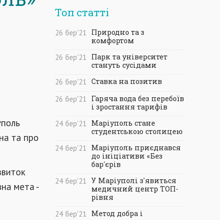
Топ статті
Природно та з
26
бер
'21
комфортом
Парк та університет
26
бер
'21
стануть сусідами
Ставка на позитив
26
бер
'21
Гаряча вода без перебоїв
26
бер
'21
і зростання тарифів
уполь
Маріуполь стане
24
бер
'21
студентською столицею
на та про
Маріуполь приєднався
24
бер
'21
до ініціативи «Без
бар'єрів
звиток
У Маріуполі з'явиться
24
бер
'21
вна мета -
медичний центр ТОП-
рівня
Метод добра і
24
бер
'21