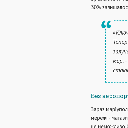
30% залишалося
«Ключ
Тепер
залуч
мер. 
стают
Без аеропор
Зараз маріупол
мережі - магаз
це неможливо б