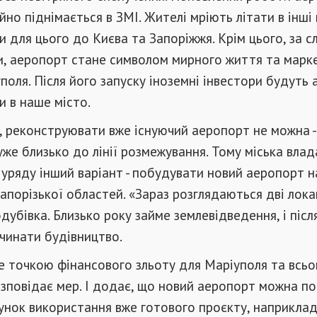
йно піднімається в ЗМІ. Жителі мріють літати в інші 
ти для цього до Києва та Запоріжжя. Крім цього, за 
ви, аеропорт стане символом мирного життя та марк
поля. Після його запуску іноземні інвестори будуть 
 в наше місто.
, реконструювати вже існуючий аеропорт не можна - 
же близько до лінії розмежування. Тому міська влад
уряду інший варіант - побудувати новий аеропорт н
апорізької областей. «Зараз розглядаються дві локац
дубівка. Близько року займе землевідведення, і післ
чинати будівництво.
 точкою фінансового зльоту для Маріуполя та всьо
розповідає мер. І додає, що новий аеропорт можна п
нок використання вже готового проєкту, наприклад