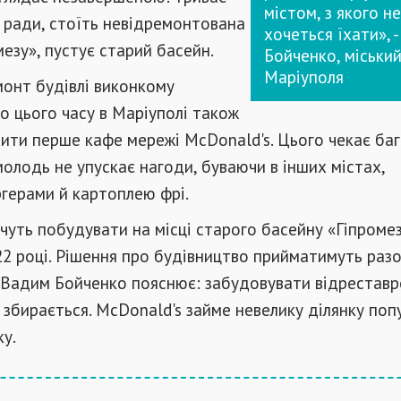
містом, з якого не
 ради, стоїть невідремонтована
хочеться їхати», 
мезу», пустує старий басейн.
Бойченко, міський
Маріуполя
монт будівлі виконкому
о цього часу в Маріуполі також
ити перше кафе мережі McDonald's. Цього чекає ба
 молодь не упускає нагоди, буваючи в інших містах,
герами й картоплею фрі.
уть побудувати на місці старого басейну «Гіпроме
22 році. Рішення про будівництво прийматимуть разо
 Вадим Бойченко пояснює: забудовувати відреставр
 збирається. McDonald's займе невелику ділянку поп
ку.