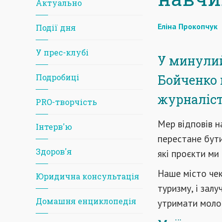
Актуально
Еліна Прокопчук
Події дня
У прес-клубі
У минулий
Подробиці
Бойченко 
журналіс
PRO-творчість
Мер відповів н
Iнтерв'ю
перестане бути
Здоров'я
які проєкти ми
Наше місто чек
Юридична консультація
туризму, і залу
Домашня енциклопедія
утримати молод