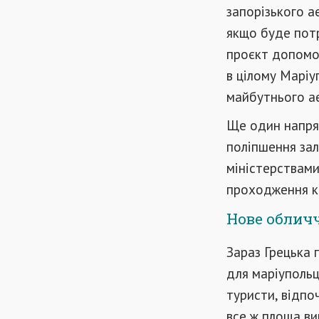
запорізького а
якщо буде пот
проєкт допомож
в цілому Маріу
майбутнього а
Ще один напрям
поліпшення зал
міністерствам
проходження ки
Нове обличч
Зараз Грецька п
для маріупольц
туристи, відпо
все ж площа в