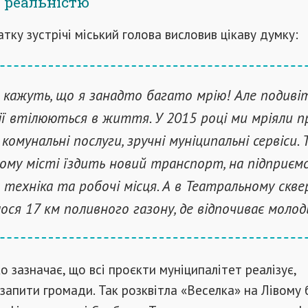
 реальністю
тку зустрічі міський голова висловив цікаву думку:
 кажуть, що я занадто багато мрію! Але подивіт
ії втілюються в життя. У 2015 році ми мріяли п
і комунальні послуги, зручні муніципальні сервіси. 
ому місті їздить новий транспорт, на підприєм
а техніка та робочі місця. А в Театральному скве
лося 17 км поливного газону, де відпочиває молод
 зазначає, що всі проєкти муніципалітет реалізує,
запити громади. Так розквітла «Веселка» на Лівому 