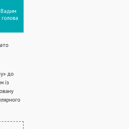
- Вадим
 голова
гато
зу» до
м із
овану
улярного