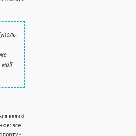
уполь.
аже
 мрії
ься великі
нює: все
опорту -