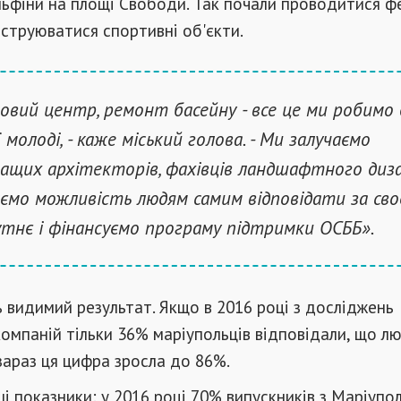
ьфіни на площі Свободи. Так почали проводитися ф
нструюватися спортивні об'єкти.
овий центр, ремонт басейну - все це ми робимо 
 молоді, - каже міський голова. - Ми залучаємо
ащих архітекторів, фахівців ландшафтного диза
ємо можливість людям самим відповідати за сво
тнє і фінансуємо програму підтримки ОСББ».
 видимий результат. Якщо в 2016 році з досліджень
компаній тільки 36% маріупольців відповідали, що л
 зараз ця цифра зросла до 86%.
і показники: у 2016 році 70% випускників з Маріупол