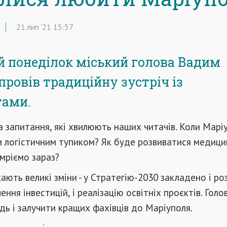
21
лип
'21
15:57
 понеділок міський голова Вадим
провів традиційну зустріч із
тами.
а запитання, які хвилюють наших читачів. Коли Марі
 логістичним тупиком? Як буде розвиватися медици
 мріємо зараз?
ають великі зміни - у Стратегію-2030 закладено і ро
чення інвестицій, і реалізацію освітніх проєктів. Голо
ь і залучити кращих фахівців до Маріуполя.