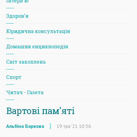
Iнтерв'ю
Здоров'я
Юридична консультація
Домашня енциклопедія
Світ захоплень
Спорт
Читач - Газета
Вартові пам'яті
Альбіна Баркова
19
тра
'21
10:56