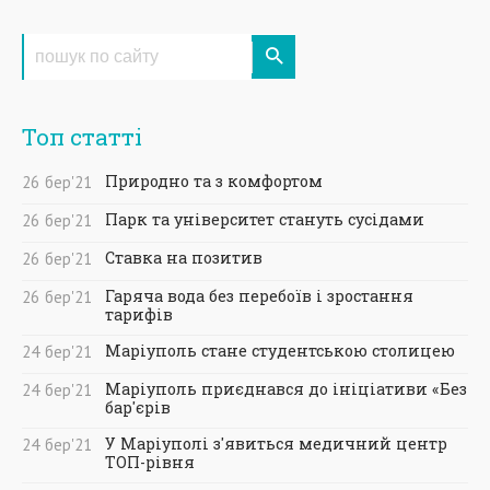
Топ статті
Природно та з комфортом
26
бер
'21
Парк та університет стануть сусідами
26
бер
'21
Ставка на позитив
26
бер
'21
Гаряча вода без перебоїв і зростання
26
бер
'21
тарифів
Маріуполь стане студентською столицею
24
бер
'21
Маріуполь приєднався до ініціативи «Без
24
бер
'21
бар'єрів
У Маріуполі з'явиться медичний центр
24
бер
'21
ТОП-рівня