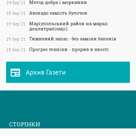
Метод добра і морквини
24
бер
'21
Авокадо замість булочок
19
бер
'21
Маріупольський район на марші
19
бер
'21
децентралізації
Тижневий запас - без заміни балонів
19
бер
'21
Прогрес техніки - прорив в якості
19
бер
'21
Архив Газети
СТОРІНКИ