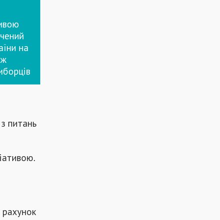
тивою
ачений
аїни на
іж
иборців
 з питань
іативою.
 рахунок