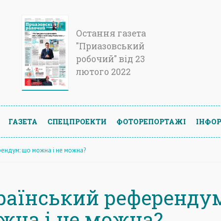
Остання газета
"Приазовський
робочий" від 23
лютого 2022
ГАЗЕТА
СПЕЦПРОЕКТИ
ФОТОРЕПОРТАЖІ
ІНФОР
рендум: що можна і не можна?
раїнський референдум
жна і не можна?