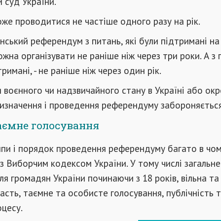
 суд України.
е проводитися не частіше одного разу на рік.
нський референдум з питань, які були підтримані на
жна організувати не раніше ніж через три роки. А з 
тримані, - не раніше ніж через один рік.
я воєнного чи надзвичайного стану в Україні або окр
ризначення і проведення референдуму забороняється
аємне голосування
ипи і порядок проведення референдуму багато в чо
з Виборчим кодексом України. У тому числі загальне
ля громадян України починаючи з 18 років, вільна та
асть, таємне та особисте голосування, публічність 
оцесу.