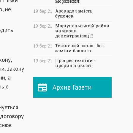
 тільки
морквини
о, не
Авокадо замість
19
бер
'21
булочок
Маріупольський район
19
бер
'21
одить
на марші
децентралізації
Тижневий запас - без
19
бер
'21
заміни балонів
кону,
Прогрес техніки -
19
бер
'21
прорив в якості
ни, закону
и, а
нь є
Архив Газети
нується
 договору
йснює