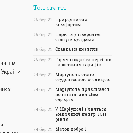
Топ статті
Природно та з
26
бер
'21
комфортом
Парк та університет
26
бер
'21
стануть сусідами
Ставка на позитив
26
бер
'21
Гаряча вода без перебоїв
26
бер
'21
ні і в
і зростання тарифів
 України
Маріуполь стане
24
бер
'21
студентською столицею
ннях
Маріуполь приєднався
24
бер
'21
до ініціативи «Без
бар'єрів
У Маріуполі з'явиться
24
бер
'21
медичний центр ТОП-
рівня
ти
Метод добра і
24
бер
'21