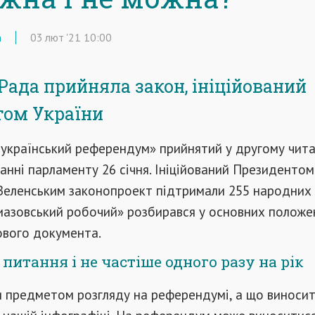
а
03
лют
'21
10:00
Рада прийняла закон, ініційований
том України
український референдум» прийнятий у другому читан
данні парламенту 26 січня. Ініційований Президентом
еленським законопроект підтримали 255 народних
риазовський робочий» розбирався у основних положе
ового документа.
 питання і не частіше одного разу на рік
 предметом розгляду на референдумі, а що виноси