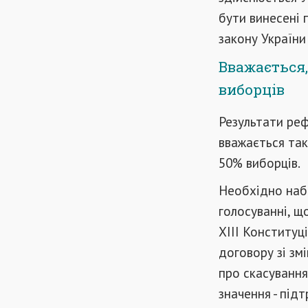
бути винесені 
закону України
Вважається,
виборців
Результати реф
вважається так
50% виборців.
Необхідно набр
голосуванні, що
XIII Конституц
договору зі зм
про скасування
значення - під