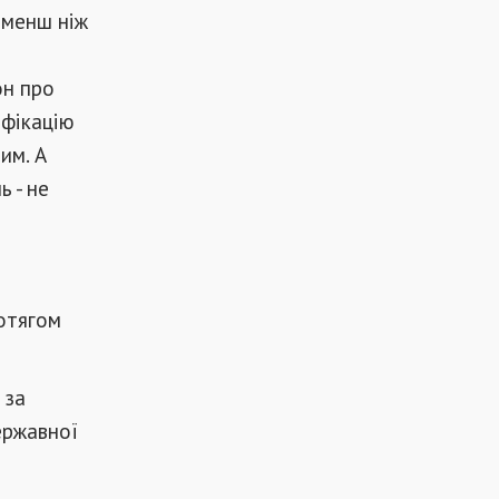
 менш ніж
он про
ифікацію
им. А
 - не
отягом
 за
ержавної