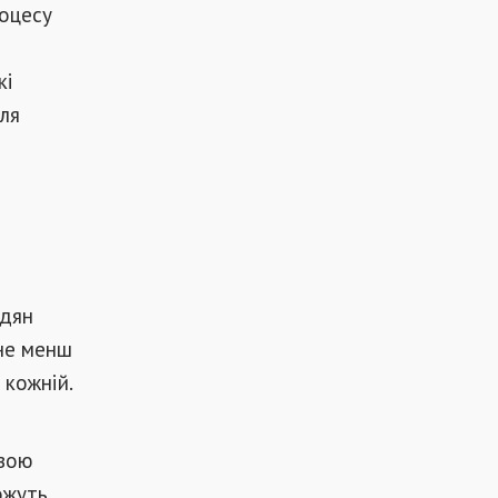
роцесу
кі
ля
адян
 не менш
 кожній.
ивою
ожуть