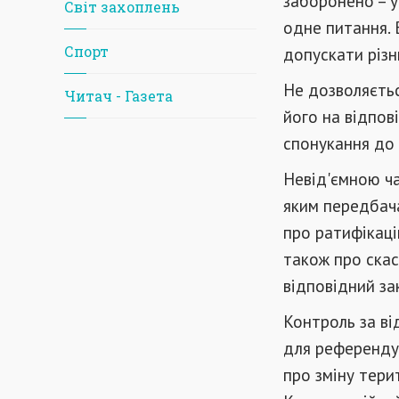
заборонено – у
Світ захоплень
одне питання. 
Спорт
допускати різн
Не дозволяєтьс
Читач - Газета
його на відпов
спонукання до
Невід'ємною ч
яким передбачаю
про ратифікаці
також про скас
відповідний за
Контроль за ві
для референду
про зміну тери