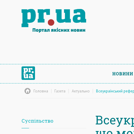
НОВИНИ
Головна
Газета
Актуально
Всеукраїнський рефе
Всеук
Суспільство
що мо