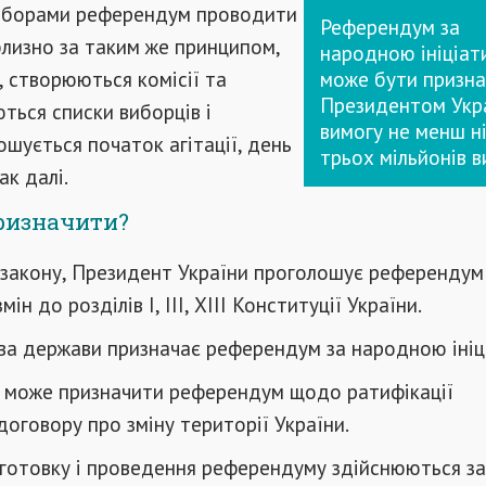
иборами референдум проводити
Референдум за
лизно за таким же принципом,
народною ініціа
х, створюються комісії та
може бути призн
Президентом Укр
ються списки виборців і
вимогу не менш н
ошується початок агітації, день
трьох мільйонів в
ак далі.
ризначити?
 закону, Президент України проголошує референдум
ін до розділів І, ІІІ, XIII Конституції України.
ава держави призначає референдум за народною ініц
 може призначити референдум щодо ратифікації
оговору про зміну території України.
дготовку і проведення референдуму здійснюються за