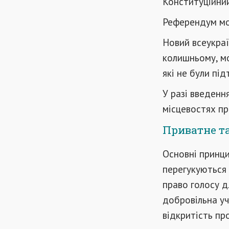
Конституційний
Референдум мож
Новий всеукраї
колишньому, мо
які не були під
У разі введенн
місцевостях п
Приватне т
Основні принц
перегукуються 
право голосу д
добровільна уч
відкритість пр