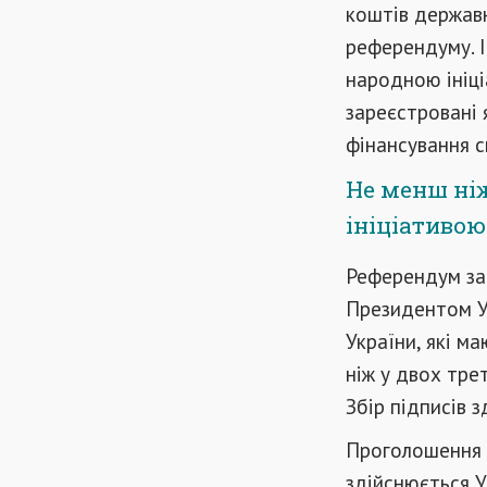
коштів державн
референдуму. І
народною ініці
зареєстровані 
фінансування с
Не менш ніж
ініціативою
Референдум за
Президентом Ук
України, які м
ніж у двох тре
Збір підписів з
Проголошення 
здійснюється 