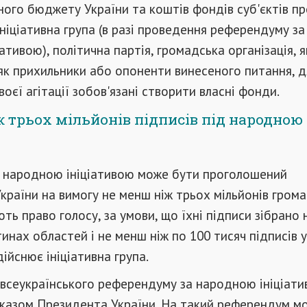
ого бюджету України та коштів фондів суб'єктів п
ніціативна група (в разі проведення референдуму за
ативою), політична партія, громадська організація, я
як прихильники або опоненти винесеного питання, д
воєї агітації зобов'язані створити власні фонди.
 трьох мільйонів підписів під народною
 народною ініціативою може бути проголошений
раїни на вимогу не менш ніж трьох мільйонів гром
ають право голосу, за умови, що їхні підписи зібрано
тинах областей і не менш ніж по 100 тисяч підписів у
дійснює ініціативна група.
всеукраїнського референдуму за народною ініціат
Указом Президента України. На такий референдум м