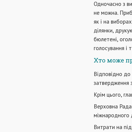
Одночасно з в
не можна. Приб
як і на вибора
ділянки, друку
бюлетені, огол
голосування і т
Хто може п
Відповідно до
затвердження зм
Крім цього, гл
Верховна Рада
міжнародного д
Витрати на пі