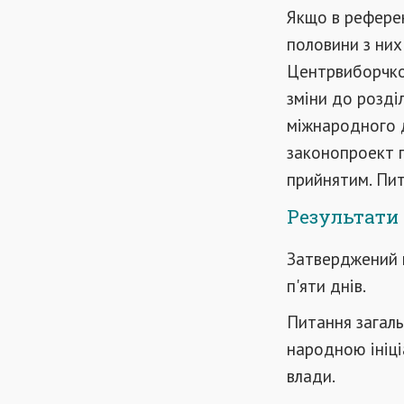
Якщо в референ
половини з них
Центрвиборчком
зміни до розділ
міжнародного д
законопроект п
прийнятим. Пит
Результати 
Затверджений 
п'яти днів.
Питання загаль
народною ініці
влади.