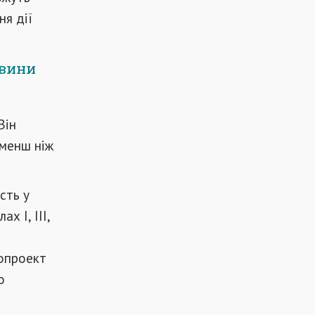
ня дії
овини
Він
 менш ніж
сть у
х I, III,
нопроект
о