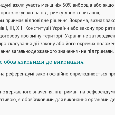
думі взяли участь менш ніж 50% виборців або якщо
 проголосувало на підтримку даного питання,
 приймає відповідне рішення. Зокрема, визнає зак
ів I, III, XIII Конституції України або закону про рат
оговору про зміну території України не затверджен
ро скасування дії закону або його окремих положень
ання загальнодержавного значення - не підтримали.
є обов'язковими до виконання
на референдумі закон офіційно оприлюднюється пр
нодержавного значення, підтримані на референдумі
ативою, є обов'язковими для виконання органами д