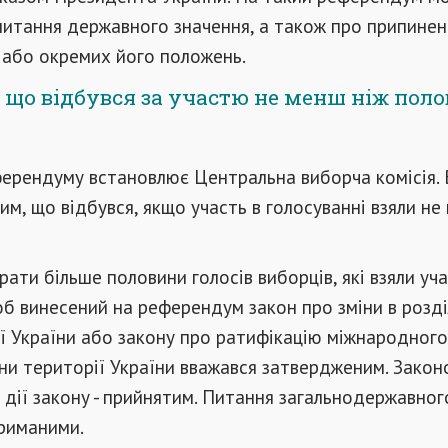
питання державного значення, а також про припинен
 або окремих його положень.
 що відбувся за участю не менш ніж пол
ерендуму встановлює Центральна виборча комісія. 
им, що відбувся, якщо участь в голосуванні взяли не
ати більше половини голосів виборців, які взяли уча
б винесений на референдум закон про зміни в розділа
ії України або закону про ратифікацію міжнародного
іни території України вважався затвердженим. Зако
 дії закону - прийнятим. Питання загальнодержавног
триманими.