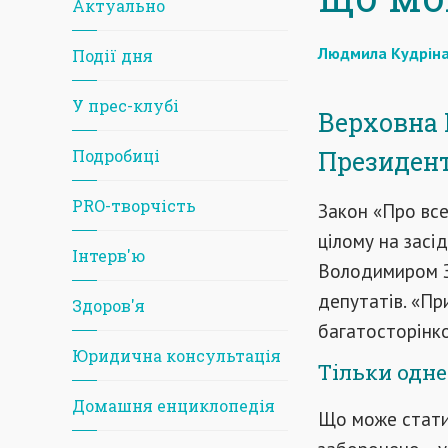
Актуально
Людмила Кудрін
Події дня
У прес-клубі
Верховна 
Подробиці
Президен
PRO-творчість
Закон «Про все
цілому на засі
Iнтерв'ю
Володимиром З
депутатів. «П
Здоров'я
багатосторінк
Юридична консультація
Тільки одне
Домашня енциклопедія
Що може стати