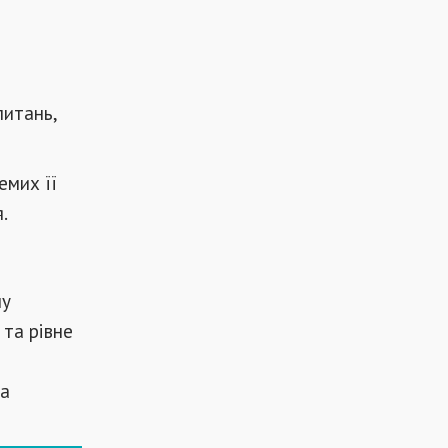
питань,
емих її
.
му
 та рівне
та