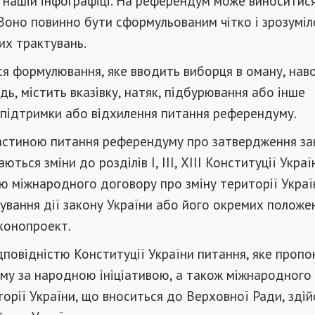
 нашій інфографіці. На референдум може виноситися
Воно повинно бути сформульованим чітко і зрозуміл
их трактувань.
я формулювання, яке вводить виборця в оману, нав
ідь, містить вказівку, натяк, підбурювання або інше
 підтримки або відхилення питання референдуму.
астиною питання референдуму про затвердження за
ться зміни до розділів I, ІІІ, XIII Конституції Украї
ю міжнародного договору про зміну території Україн
ування дії закону України або його окремих положе
конопроект.
дповідністю Конституції України питання, яке пропо
му за народною ініціативою, а також міжнародного
торії України, що вноситься до Верховної Ради, зді