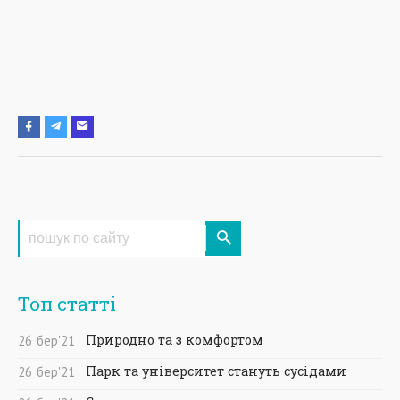
Топ статті
Природно та з комфортом
26
бер
'21
Парк та університет стануть сусідами
26
бер
'21