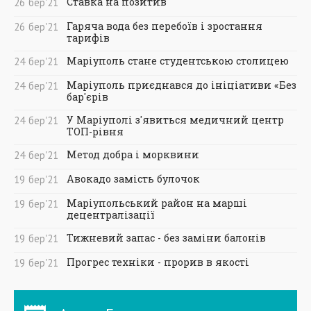
Ставка на позитив
26
бер
'21
Гаряча вода без перебоїв і зростання
26
бер
'21
тарифів
Маріуполь стане студентською столицею
24
бер
'21
Маріуполь приєднався до ініціативи «Без
24
бер
'21
бар'єрів
У Маріуполі з'явиться медичний центр
24
бер
'21
ТОП-рівня
Метод добра і морквини
24
бер
'21
Авокадо замість булочок
19
бер
'21
Маріупольський район на марші
19
бер
'21
децентралізації
Тижневий запас - без заміни балонів
19
бер
'21
Прогрес техніки - прорив в якості
19
бер
'21