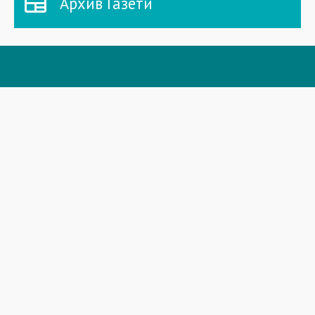
Архив Газети
СТОРІНКИ
Головна
Новини
Газета
Спецпроекти
Архів Приазовський робочий
Фоторепортажі
Інформацiя для акцiонерiв та стейкхолдерiв
Powered By
Blade.MSP ®
from
BrainTEC ™