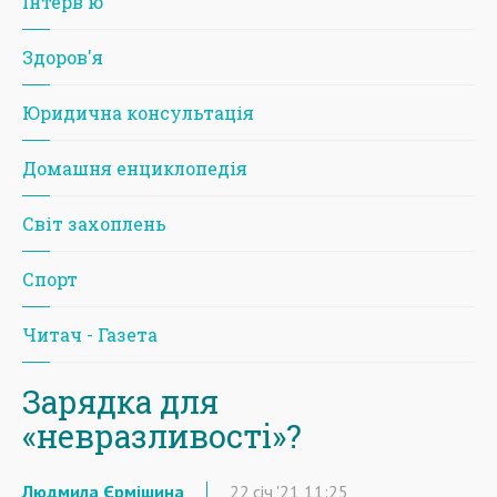
Iнтерв'ю
Здоров'я
Юридична консультація
Домашня енциклопедія
Світ захоплень
Спорт
Читач - Газета
Зарядка для
«невразливості»?
Людмила Єрмішина
22
січ
'21
11:25