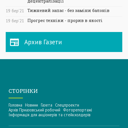
децентралізації
Тижневий запас - без заміни балонів
19
бер
'21
Прогрес техніки - прорив в якості
19
бер
'21
Архив Газети
СТОРІНКИ
Головна
Новини
Газета
Спецпроекти
Архів Приазовський робочий
Фоторепортажі
Інформацiя для акцiонерiв та стейкхолдерiв