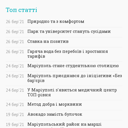
Топ статті
Природно та з комфортом
26
бер
'21
Парк та університет стануть сусідами
26
бер
'21
Ставка на позитив
26
бер
'21
Гаряча вода без перебоїв і зростання
26
бер
'21
тарифів
Маріуполь стане студентською столицею
24
бер
'21
Маріуполь приєднався до ініціативи «Без
24
бер
'21
бар'єрів
У Маріуполі з'явиться медичний центр
24
бер
'21
ТОП-рівня
Метод добра і морквини
24
бер
'21
Авокадо замість булочок
19
бер
'21
Маріупольський район на марші
19
бер
'21